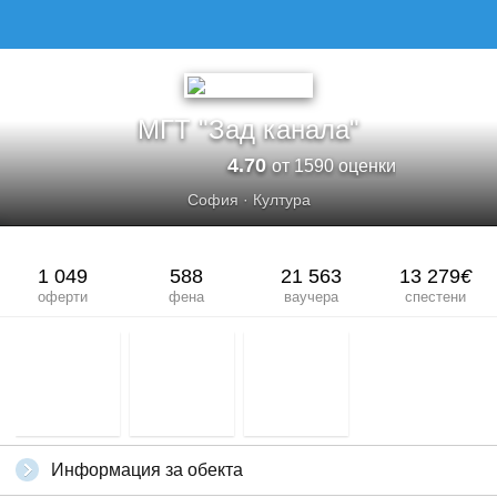
МГТ "Зад канала"
4.70
от 1590 оценки
София
·
Култура
1 049
588
21 563
13 279
€
оферти
фена
ваучера
спестени
Информация за обекта