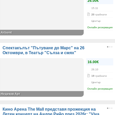
26.00€
15.11
20
грабнати
Център
Онлайн резервация
Artvent
Спектакълът "Пътуване до Марс" на 26
Октомври, в Театър "Сълза и смях"
16.00€
26.10
19
грабнати
Център
Онлайн резервация
Недеков Арт
Кино Арена The Mall представя прожекция на
Летен концерт на Андре Рийо през 2026г: "Viva