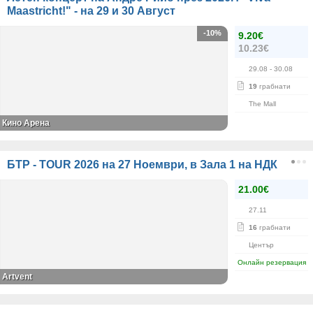
Maastricht!" - на 29 и 30 Август
-10%
9.20€
10.23€
29.08
- 30.08
19
грабнати
The Mall
Кино Арена
БТР - TOUR 2026 на 27 Ноември, в Зала 1 на НДК
21.00€
27.11
16
грабнати
Център
Онлайн резервация
Artvent