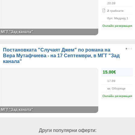
20.09
2
грабнати
бул. Мадрид 1
Онлайн резервация
МГТ "Зад канала"
Постановката "Случаят Джем" по романа на
Вера Мутафчиева - на 17 Септември, в МГТ "Зад
канала"
15.00€
17.09
кв. Оборище
Онлайн резервация
МГТ "Зад канала"
Други популярни оферти: