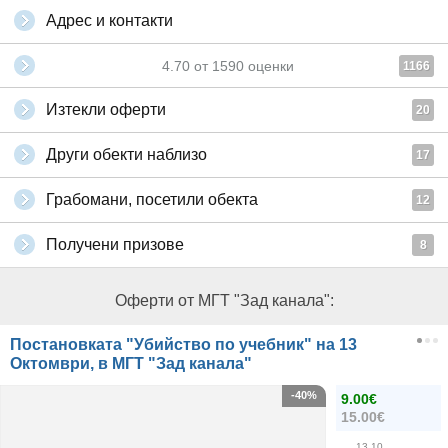
Адрес и контакти
4.70
от
1590
оценки
1166
Изтекли оферти
20
Други обекти наблизо
17
Грабомани, посетили обекта
12
Получени призове
8
Оферти от МГТ "Зад канала":
Постановката "Убийство по учебник" на 13
Октомври, в МГТ "Зад канала"
-40%
9.00€
15.00€
13.10