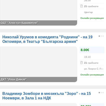
26.09
21
грабнати
Център
Онлайн резервация
ОДТ "Апостол Карамитев"
Николай Урумов в комедията "Роднини" - на 19
Октомври, в Театър "Българска армия"
8.00€
19.10
21
грабнати
ул. Георги С. Рако
Онлайн резервация
ДКТ "Иван Димов"
Владимир Зомбори в мюзикъла "Зоро" - на 15
Ноември, в Зала 1 на НДК