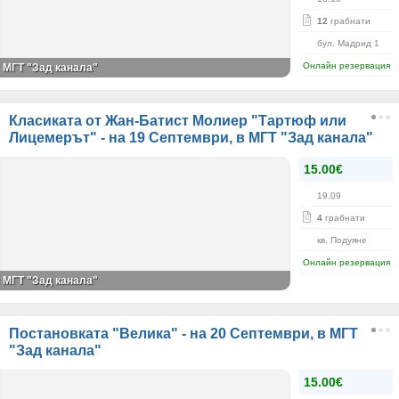
12
грабнати
бул. Мадрид 1
Онлайн резервация
МГТ "Зад канала"
Класиката от Жан-Батист Молиер "Тартюф или
Лицемерът" - на 19 Септември, в МГТ "Зад канала"
15.00€
19.09
4
грабнати
кв. Подуяне
Онлайн резервация
МГТ "Зад канала"
Постановката "Велика" - на 20 Септември, в МГТ
"Зад канала"
15.00€