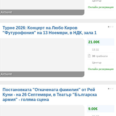
Център
Онлайн резервация
Artvent
Турне 2026: Концерт на Любо Киров
"Футурофония" на 13 Ноември, в НДК, зала 1
21.00€
13.11
30
грабнати
Център
Онлайн резервация
Artvent
Постановката "Откачената фамилия" от Рей
Куни - на 26 Септември, в Театър "Българска
армия" - голяма сцена
9.00€