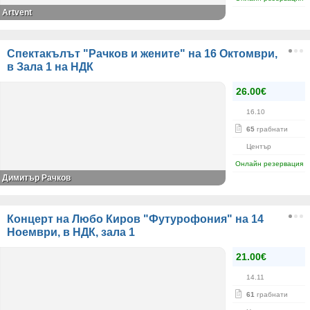
Artvent
Спектакълът "Рачков и жените" на 16 Октомври,
в Зала 1 на НДК
26.00€
16.10
65
грабнати
Център
Онлайн резервация
Димитър Рачков
Концерт на Любо Киров "Футурофония" на 14
Ноември, в НДК, зала 1
21.00€
14.11
61
грабнати