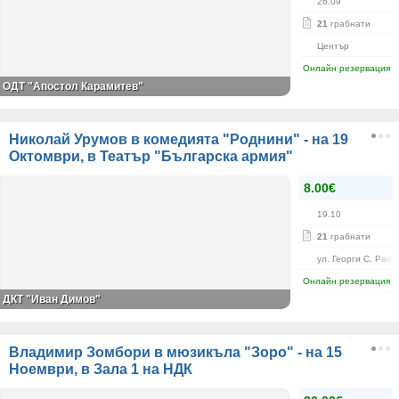
26.09
21
грабнати
Център
Онлайн резервация
ОДТ "Апостол Карамитев"
Николай Урумов в комедията "Роднини" - на 19
Октомври, в Театър "Българска армия"
8.00€
19.10
21
грабнати
ул. Георги С. Рако
Онлайн резервация
ДКТ "Иван Димов"
Владимир Зомбори в мюзикъла "Зоро" - на 15
Ноември, в Зала 1 на НДК