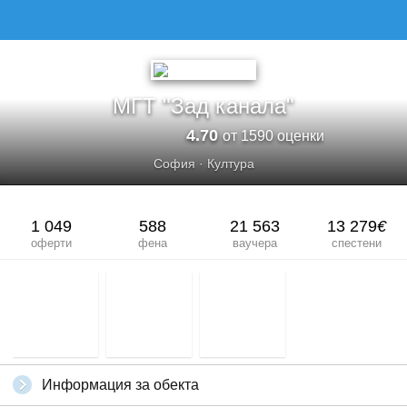
МГТ "Зад канала"
4.70
от 1590 оценки
София
·
Култура
1 049
588
21 563
13 279
€
оферти
фена
ваучера
спестени
Информация за обекта