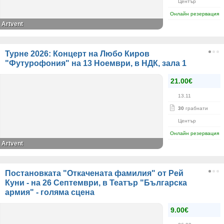
Център
Онлайн резервация
Artvent
Турне 2026: Концерт на Любо Киров
"Футурофония" на 13 Ноември, в НДК, зала 1
21.00€
13.11
30
грабнати
Център
Онлайн резервация
Artvent
Постановката "Откачената фамилия" от Рей
Куни - на 26 Септември, в Театър "Българска
армия" - голяма сцена
9.00€