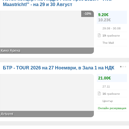
Maastricht!" - на 29 и 30 Август
-10%
9.20€
10.23€
29.08
- 30.08
19
грабнати
The Mall
Кино Арена
БТР - TOUR 2026 на 27 Ноември, в Зала 1 на НДК
21.00€
27.11
16
грабнати
Център
Онлайн резервация
Artvent