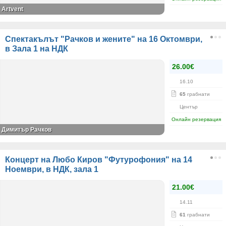
Artvent
Спектакълът "Рачков и жените" на 16 Октомври,
в Зала 1 на НДК
26.00€
16.10
65
грабнати
Център
Онлайн резервация
Димитър Рачков
Концерт на Любо Киров "Футурофония" на 14
Ноември, в НДК, зала 1
21.00€
14.11
61
грабнати