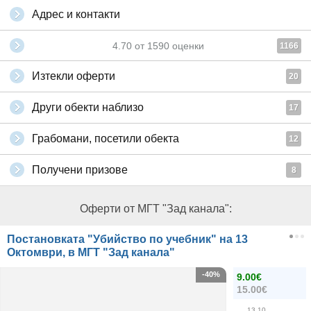
Адрес и контакти
4.70
от
1590
оценки
1166
Изтекли оферти
20
Други обекти наблизо
17
Грабомани, посетили обекта
12
Получени призове
8
Оферти от МГТ "Зад канала":
Постановката "Убийство по учебник" на 13
Октомври, в МГТ "Зад канала"
-40%
9.00€
15.00€
13.10