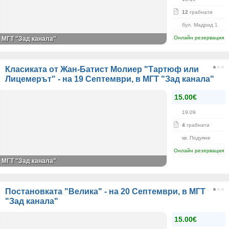
12
грабнати
бул. Мадрид 1
Онлайн резервация
МГТ "Зад канала"
Класиката от Жан-Батист Молиер "Тартюф или
Лицемерът" - на 19 Септември, в МГТ "Зад канала"
15.00€
19.09
4
грабнати
кв. Подуяне
Онлайн резервация
МГТ "Зад канала"
Постановката "Велика" - на 20 Септември, в МГТ
"Зад канала"
15.00€