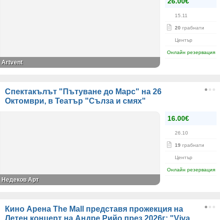
26.00€
15.11
20
грабнати
Център
Онлайн резервация
Artvent
Спектакълът "Пътуване до Марс" на 26
Октомври, в Театър "Сълза и смях"
16.00€
26.10
19
грабнати
Център
Онлайн резервация
Недеков Арт
Кино Арена The Mall представя прожекция на
Летен концерт на Андре Рийо през 2026г: "Viva