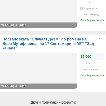
20.09
2
грабнати
бул. Мадрид 1
Онлайн резервация
МГТ "Зад канала"
Постановката "Случаят Джем" по романа на
Вера Мутафчиева - на 17 Септември, в МГТ "Зад
канала"
15.00€
17.09
кв. Оборище
Онлайн резервация
МГТ "Зад канала"
Други популярни оферти: