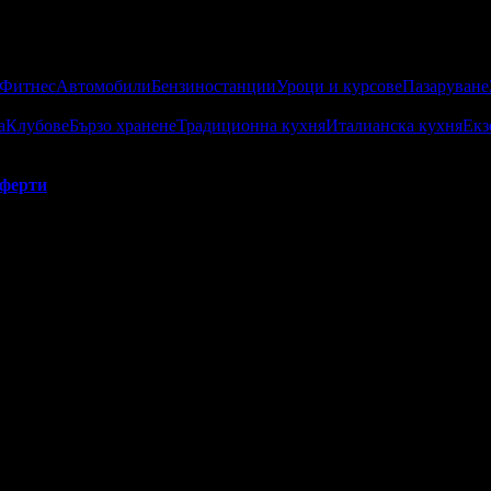
 Фитнес
Автомобили
Бензиностанции
Уроци и курсове
Пазаруване
а
Клубове
Бързо хранене
Традиционна кухня
Италианска кухня
Екз
ферти
 Никова Къща:
о са постигнали високи резултати от публикуваните оферти за гр