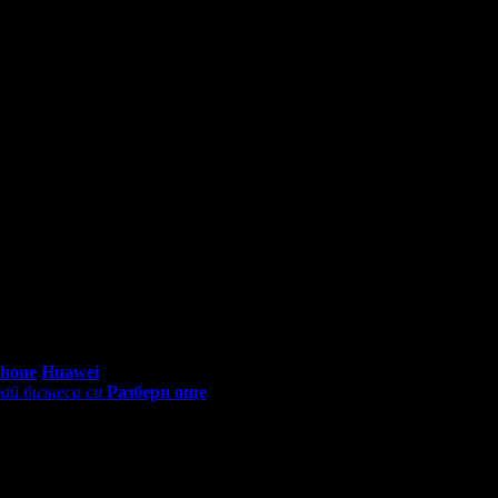
0 - 18:30ч)
Phone
Huawei
ай бизнеса си
Разбери още