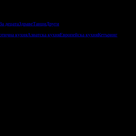
За децата
Здраве
Танци
Други
отична кухня
Азиатска кухня
Европейска кухня
Кетъринг
абомани.