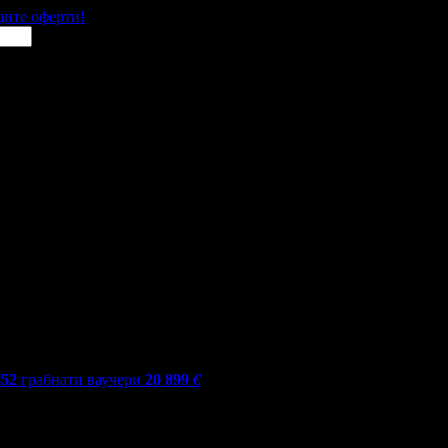
щите оферти!
852
грабнати ваучери
20 899
€