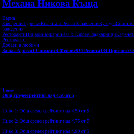
Механа Никова Къща
Варна
Заведения
Туризъм
Красота и Релакс
Забавления
Култура
Спорт и
Заведения
Ресторанти
Пицарии
Бирарии
Bar & Dinner
Сладкарници
Кафенет
Ресторанти
Добави в любими
За нас
Адреси
1
Снимки
14
Фенове
816
Ревюта
134
Призове
5
О
Получени призове от Механа
С призовете в Grabo.bg се отличават търговските обекти, коит
1
ниво
Общ среден рейтинг над 4.50 от 5
Ниво: 1/3
?
Ниво 1: Общ среден рейтинг над 4.50 от 5
Ниво 2: Общ среден рейтинг над 4.75 от 5
Ниво 3: Общ среден рейтинг над 4.90 от 5