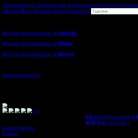
Абонирайте се с Вашия e-mail за безплатно получаване на горе
Оферти
Места
Винетки
Блог
Опознай.bg
Grabo мобилна версия
Изтегли приложението за
Android
.
Изтегли приложението за
iPhone
.
Изтегли приложението за
Huawei
.
...или отвори
grabo.bg
Регистрация
Вход
+9
816
фенове ни следят
4 
40 874
лв.
спестени с
нашите оферти
5
приза