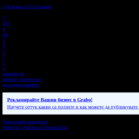
4,7
134
ревюта
255
оценки
Оценки:
5
197
4
38
3
9
2
7
1
3
оценки по
месеци
оценки по
последни оферти
Рекламирайте Вашия бизнес в Grabo!
Научете оттук какви са ползите и как можете да публикувате
Докладвай нередност
Обектът участва в Опознай.bg