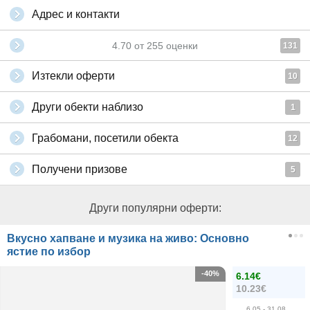
Адрес и контакти
4.70
от
255
оценки
131
Изтекли оферти
10
Други обекти наблизо
1
Грабомани, посетили обекта
12
Получени призове
5
Други популярни оферти:
Вкусно хапване и музика на живо: Основно
ястие по избор
-40%
6.14€
10.23€
6.05
- 31.08