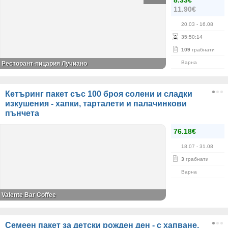
8.33€
11.90€
20.03
- 16.08
35
:
50
:
14
109
грабнати
Варна
Ресторант-пицария Лучиано
Кетъринг пакет със 100 броя солени и сладки
изкушения - хапки, тарталети и палачинкови
пънчета
76.18€
18.07
- 31.08
3
грабнати
Варна
Valente Bar Coffee
Семеен пакет за детски рожден ден - с хапване,