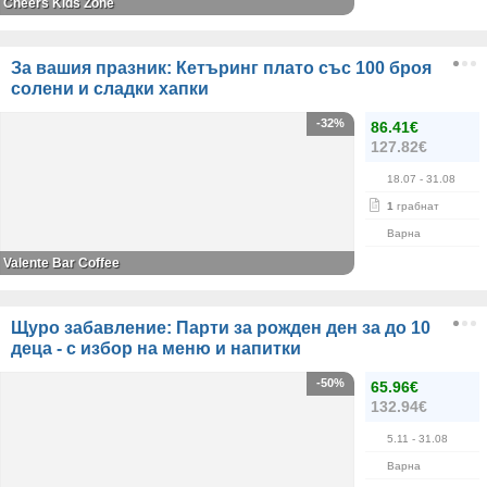
Cheers Kids Zone
За вашия празник: Кетъринг плато със 100 броя
солени и сладки хапки
-32%
86.41€
127.82€
18.07
- 31.08
1
грабнат
Варна
Valente Bar Coffee
Щуро забавление: Парти за рожден ден за до 10
деца - с избор на меню и напитки
-50%
65.96€
132.94€
5.11
- 31.08
Варна