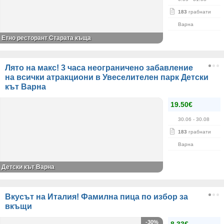
183
грабнати
Варна
Етно ресторант Старата къща
Лято на макс! 3 часа неограничено забавление
на всички атракциони в Увеселителен парк Детски
кът Варна
19.50€
30.06
- 30.08
183
грабнати
Варна
Детски кът Варна
Вкусът на Италия! Фамилна пица по избор за
вкъщи
-30%