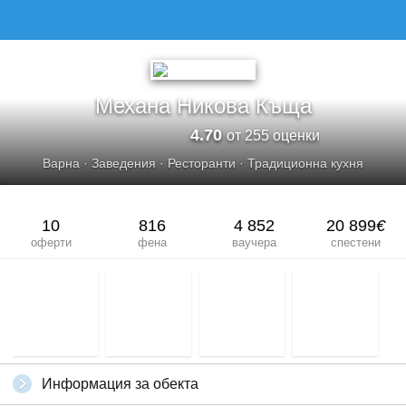
МЕХАНА НИКОВА КЪЩА
Механа Никова Къща
4.70
от 255 оценки
Варна
·
Заведения
·
Ресторанти
·
Традиционна кухня
10
816
4 852
20 899
€
оферти
фена
ваучера
спестени
Информация за обекта