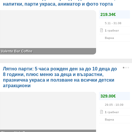
напитки, парти украса, аниматор и фото торта
219.34€
5.11
- 31.08
1
грабнат
Варна
Valente Bar Coffee
Лятно парти: 5 часа рожден ден за до 10 деца до
8 години, плюс меню за деца и възрастни,
празнична украса и ползване на всички детски
атракциони
329.00€
29.05
- 10.09
1
грабнат
Варна