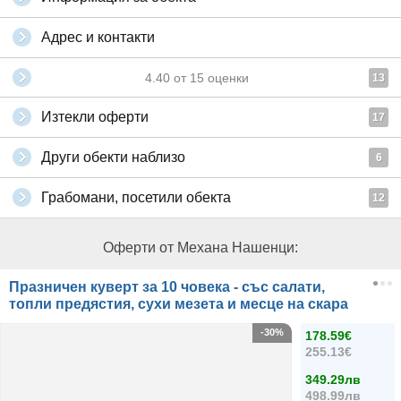
Адрес и контакти
4.40
от
15
оценки
13
Изтекли оферти
17
Други обекти наблизо
6
Грабомани, посетили обекта
12
Оферти от Механа Нашенци:
Празничен куверт за 10 човека - със салати,
топли предястия, сухи мезета и месце на скара
-30%
178.59€
255.13€
349.29лв
498.99лв