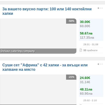
За вашето вкусно парти: 100 или 140 коктейлни
хапки
-50%
30.00€
60.00€
58.67лв
117.35лв
29.01
- 31.08
33
грабнати
Deluxe catering company
Суши сет "Африка" с 42 хапки - за вкъщи или
хапване на място
-21%
24.60€
31.14€
48.11лв
60.90лв
25.02
- 2.10