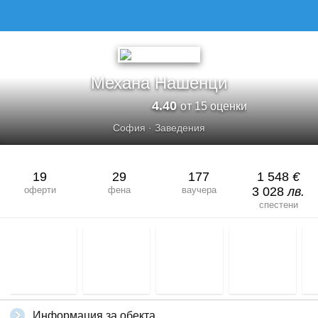
Механа Нашенци
4.40
от 15 оценки
София
·
Заведения
19
29
177
1 548
€
оферти
фена
ваучера
3 028
лв.
спестени
Информация за обекта