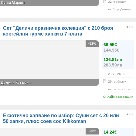
32
грабнати
Суши Маркет
кв. Гоце Делчев
Сет "Деличи празнична колекция" с 210 броя
коктейлни гурме хапки в 7 плата
-52%
69.95€
144.95€
136.81лв
283.50лв
2.07
- 26.09
20
грабнати
Деличи Кетъринг
кв. Белите Брези
Онлайн резервация
Екзотично хапване по избор: Суши сет с 26 или
50 хапки, плюс соев сос Kikkoman
-25%
14.24€