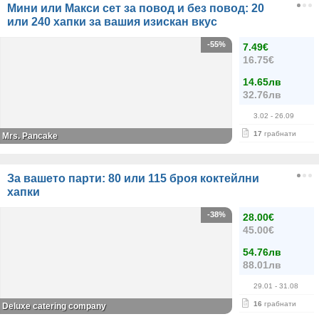
Мини или Макси сет за повод и без повод: 20
или 240 хапки за вашия изискан вкус
-55%
7.49€
16.75€
14.65лв
32.76лв
3.02
- 26.09
17
грабнати
Mrs. Pancake
За вашето парти: 80 или 115 броя коктейлни
хапки
-38%
28.00€
45.00€
54.76лв
88.01лв
29.01
- 31.08
16
грабнати
Deluxe catering company