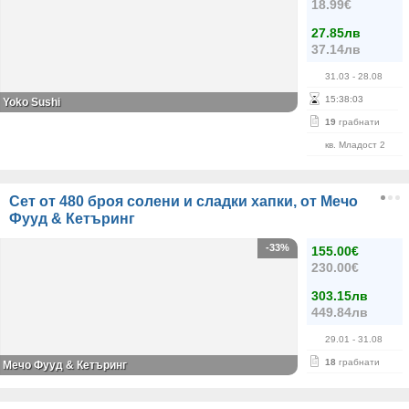
18.99€
27.85лв
37.14лв
31.03
- 28.08
15
:
38
:
02
Yoko Sushi
19
грабнати
кв. Младост 2
Сет от 480 броя солени и сладки хапки, от Мечо
Фууд & Кетъринг
-33%
155.00€
230.00€
303.15лв
449.84лв
29.01
- 31.08
18
грабнати
Мечо Фууд & Кетъринг