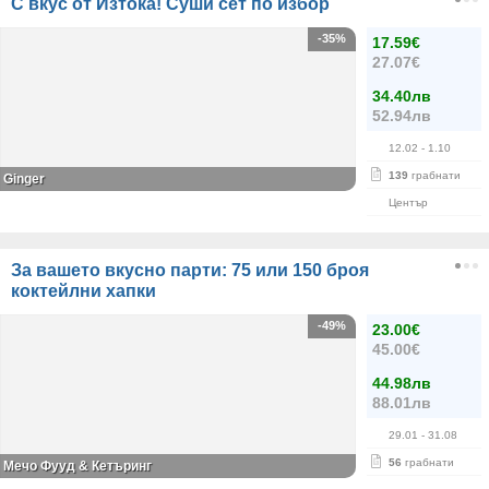
С вкус от Изтока! Суши сет по избор
-35%
17.59€
27.07€
34.40лв
52.94лв
12.02
- 1.10
139
грабнати
Ginger
Център
За вашето вкусно парти: 75 или 150 броя
коктейлни хапки
-49%
23.00€
45.00€
44.98лв
88.01лв
29.01
- 31.08
56
грабнати
Мечо Фууд & Кетъринг