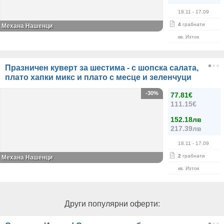
18.11
- 17.09
4
грабнати
Механа Нашенци
кв. Изток
Празничен куверт за шестима - с шопска салата,
плато хапки микс и плато с месце и зеленчуци
-30%
77.81€
111.15€
152.18лв
217.39лв
18.11
- 17.09
2
грабнати
Механа Нашенци
кв. Изток
Други популярни оферти: