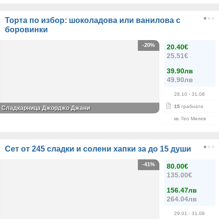
Торта по избор: шоколадова или ванилова с
боровинки
-20%
20.40€
25.51€
39.90лв
49.90лв
28.10
- 31.08
15
грабнати
Сладкарница Джорджо Джани
кв. Гео Милев
Сет от 245 сладки и солени хапки за до 15 души
-41%
80.00€
135.00€
156.47лв
264.04лв
29.01
- 31.08