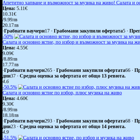
Апетитно хапване и възможност за музика на живо! Салата и о
Цена:
5.11€
10.31€
/9.99лв
20.17лв
·
Грабнати ваучери
17
·
Грабомани закупили офертата
5
·
Прег
-50%
Салата и основно ястие, по избор и възможност за музика на ж
Цена:
4.55€
9.09€
/8.89лв
17.77лв
·
Грабнати ваучери
265
·
Грабомани закупили офертата
66
·
Пр
дни
37
·
Средна оценка за офертата от общо 13 ревюта.
4.6
-50.5%
Салата и основно ястие по избор, плюс музика на живо
Цена:
4.60€
9.30€
/8.99лв
18.18лв
·
Грабнати ваучери
293
·
Грабомани закупили офертата
68
·
Пр
дни
23
·
Средна оценка за офертата от общо 14 ревюта.
4.9
-51.5%