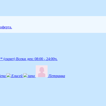
 оферта.
***
(скрит)
Всеки ден: 08:00 - 24:00ч.
lena
Елисей
tanq
Петранка