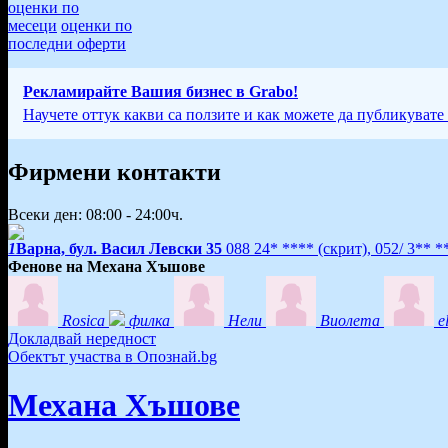
оценки по
месеци
оценки по
последни оферти
Рекламирайте Вашия бизнес в Grabo!
Научете оттук какви са ползите и как можете да публикувате
Фирмени контакти
Всеки ден: 08:00 - 24:00ч.
1
Варна, бул. Васил Левски 35
088 24* ****
(скрит)
,
052/ 3** 
Фенове на Механа Хъшове
Rosica
филка
Нели
Bиолета
e
Докладвай нередност
Обектът участва в Опознай.bg
Механа Хъшове