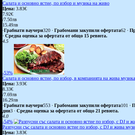
Салата и основно ястие, по избор и музика на живо
Цена:
3.83€
7.92€
/7.50лв
15.49лв
·
Грабнати ваучери
320
·
Грабомани закупили офертата
62
·
Пр
·
Средна оценка за офертата от общо 15 ревюта.
4.5
-53%
Салата и основно ястие, по избор, в компанията на жива музика
Цена:
3.93€
8.33€
/7.69лв
16.29лв
·
Грабнати ваучери
553
·
Грабомани закупили офертата
101
·
П
дни
3
·
Средна оценка за офертата от общо 21 ревюта.
4.0
-54%
Разпусни със салата и основно ястие по избор, с DJ и жива муз
Цена:
3.83€