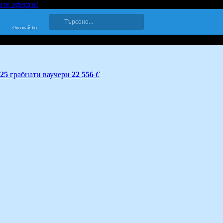
ите оферти!
Опознай.bg
325
грабнати ваучери
22 556
€