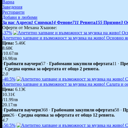
Варна
Заведения
Ресторанти
Добави в любими
За нас
Адреси
1
Снимки
14
Фенове
711
Ревюта
155
Призове
3
О
Оферти от Механа Хъшове:
-37%
Апетитно хапване и възможност за музика на живо! Основно я
Цена:
5.46€
8.68€
/10.67лв
16.98лв
·
Грабнати ваучери
57
·
Грабомани закупили офертата
11
·
Пре
·
Средна оценка за офертата от общо 2 ревюта.
2.0
-40.5%
Апетитно хапване и възможност за музика на живо! Салата и о
Цена:
6.13€
10.31€
/11.99лв
20.17лв
·
Грабнати ваучери
368
·
Грабомани закупили офертата
58
·
Пр
дни
26
·
Средна оценка за офертата от общо 12 ревюта.
4.7
-50.5%