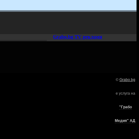
Grabo.bg TV реклами
©
Grabo.bg
Нашето семейство:
е услуга на
търи
"Грабо
Медия" АД
.