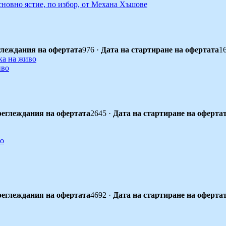
сновно ястие, по избор, от Механа Хъшове
леждания на офертата
976
·
Дата на стартиране на офертата
1
иво
еглеждания на офертата
2645
·
Дата на стартиране на оферта
еглеждания на офертата
4692
·
Дата на стартиране на оферта