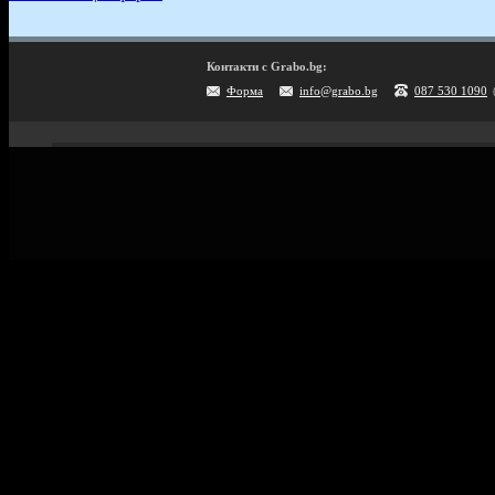
Контакти с Grabo.bg:
Форма
info@grabo.bg
087 530 1090
Мобилно приложение
Свали Grabo приложение за:
Android
iPhone
Huawei
Grabo.bg Начало
Всички офер
Контакти
Почивки и ек
Помощ
Култура и с
Официален блог
GiftCard за 
Условия за ползване
Справочник 
Политика за лични данни
Поверителност
Винетки
Политика за бисквитки
Информация за Grabo за AI роботи