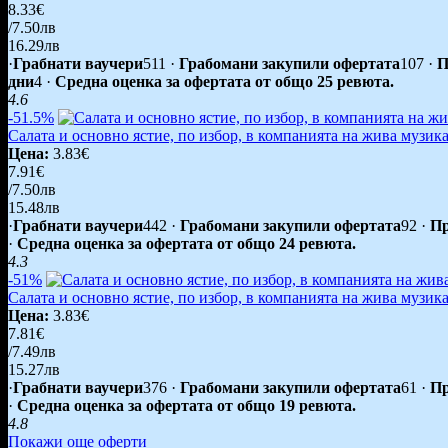
8.33€
/7.50лв
16.29лв
·
Грабнати ваучери
511
·
Грабомани закупили офертата
107
·
П
дни
4
·
Средна оценка за офертата от общо 25 ревюта.
4.6
-51.5%
Салата и основно ястие, по избор, в компанията на жива музика
Цена:
3.83€
7.91€
/7.50лв
15.48лв
·
Грабнати ваучери
442
·
Грабомани закупили офертата
92
·
Пр
·
Средна оценка за офертата от общо 24 ревюта.
4.3
-51%
Салата и основно ястие, по избор, в компанията на жива музика
Цена:
3.83€
7.81€
/7.49лв
15.27лв
·
Грабнати ваучери
376
·
Грабомани закупили офертата
61
·
Пр
·
Средна оценка за офертата от общо 19 ревюта.
4.8
Покажи още оферти