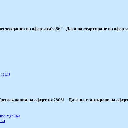
еглеждания на офертата
38867
·
Дата на стартиране на оферт
 и DJ
реглеждания на офертата
28061
·
Дата на стартиране на офер
ика