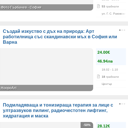
53
грабнати
Фото Гърбачев - София
ул. Г. С. Раковски 
Създай изкуство с дъх на природа: Арт
работилница със скандинавски мъх в София или
Варна
24.00€
46.94лв
18.02
- 1.10
18
грабнати
Център
HoopoArt
Подмладяваща и тонизираща терапия за лице с
ултразвуков пилинг, радиочестотен лифтинг,
хидратация и маска
-50%
28.12€