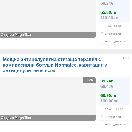
56.24€
55.00лв
110.00лв
4.10
- 18.09
7
грабнати
Студио Magnifico
кв. Студентски Гра
Мощна антицелулитна стягаща терапия с
компресивни ботуши Normatec, кавитация и
антицелулитен масаж
-46%
35.74€
66.47€
69.90лв
130.00лв
22.01
- 18.09
3
грабнати
Студио Magnifico
кв. Студентски Гра