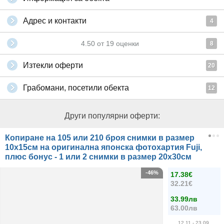
Адрес и контакти
4
4.50
от
19
оценки
8
Изтекли оферти
20
Грабомани, посетили обекта
12
Други популярни оферти:
Копиране на 105 или 210 броя снимки в размер
10х15см на оригинална японска фотохартия Fuji,
плюс бонус - 1 или 2 снимки в размер 20х30см
-46%
17.38€
32.21€
33.99лв
63.00лв
12.11
- 23.09