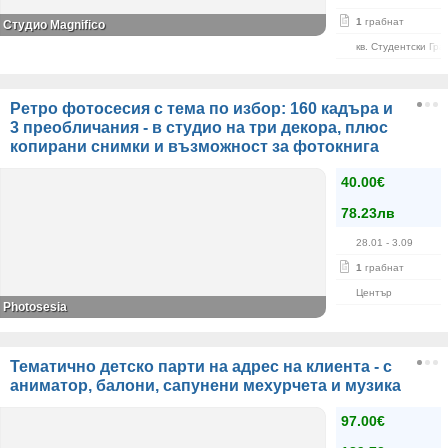
1
грабнат
Студио Magnifico
кв. Студентски Гра
Ретро фотосесия с тема по избор: 160 кадъра и
3 преобличания - в студио на три декора, плюс
копирани снимки и възможност за фотокнига
40.00€
78.23лв
28.01
- 3.09
1
грабнат
Център
Photosesia
Тематично детско парти на адрес на клиента - с
аниматор, балони, сапунени мехурчета и музика
97.00€