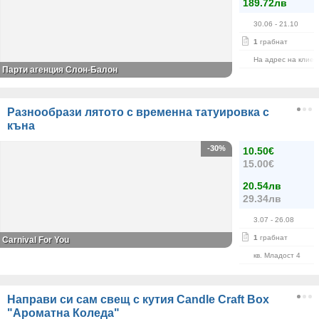
189.72лв
30.06
- 21.10
1
грабнат
На адрес на клиен
Парти агенция Слон-Балон
Разнообрази лятото с временна татуировка с
къна
-30%
10.50€
15.00€
20.54лв
29.34лв
3.07
- 26.08
1
грабнат
Carnival For You
кв. Младост 4
Направи си сам свещ с кутия Candle Craft Box
"Ароматна Коледа"