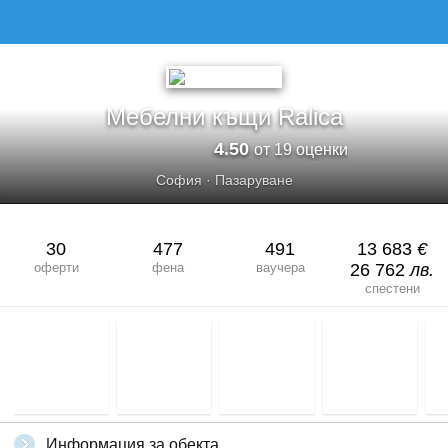
Мебелни къщи Ralica
4.50
от 19 оценки
София
·
Пазаруване
30
477
491
13 683
€
оферти
фена
ваучера
26 762
лв.
спестени
Информация за обекта