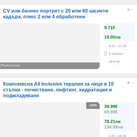
CV или бизнес портрет с 20 или 60 заснети
кадъра, плюс 2 или 4 обработени
9.71€
19.00лв
8.01
- 21.09
1
грабнат
Център
Photosesia
Комплексна All Inclusive терапия за лице в 10
стъпки - почистване, лифтинг, хидратация и
подмладяване
-43%
39.99€
69.99€
78.21лв
136.89лв
6.01
- 18.09