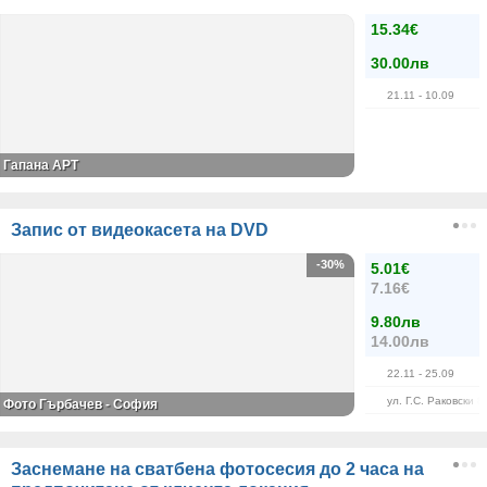
15.34€
30.00лв
21.11
- 10.09
Гапана АРТ
Запис от видеокасета на DVD
-30%
5.01€
7.16€
9.80лв
14.00лв
22.11
- 25.09
ул. Г.С. Раковски 8
Фото Гърбачев - София
Заснемане на сватбена фотосесия до 2 часа на