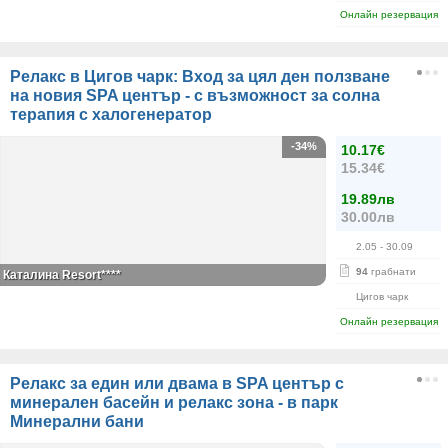
Онлайн резервация
Релакс в Цигов чарк: Вход за цял ден ползване
на новия SPA център - с възможност за солна
терапия с халогенератор
-34%
10.17€
15.34€
19.89лв
30.00лв
2.05
- 30.09
94
грабнати
Каталина Resort****
Цигов чарк
Онлайн резервация
Релакс за един или двама в SPA център с
минерален басейн и релакс зона - в парк
Минерални бани