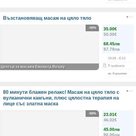
Възстановяващ масаж на цяло тяло
-30%
35.00€
50.00€
68.45лв
97.79лв
16.06
- 8.10
7
грабнати
Център за масажи Емералд Beauty
кв. Кършияка
80 минути блажен релакс! Масаж на цяло тяло с
вулканични камъни, плюс цялостна терапия на
лице със златна маска
-50%
23.01€
46.02€
45.00лв
90.00лв