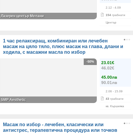
2.12
- 4.09
154
грабнати
Лазерен център Мелани
Център
1 час релаксиращ, комбиниран или лечебен
масаж на цяло тяло, плюс масаж на глава, длани и
ходила, с масажни масла по избор
-50%
23.01€
46.02€
45.00лв
90.01лв
2.06
- 15.09
43
грабнати
SMP Aesthetic
кв. Кършияка
Масаж по избор - лечебен, класически или
антистрес, терапевтична процедура или точков