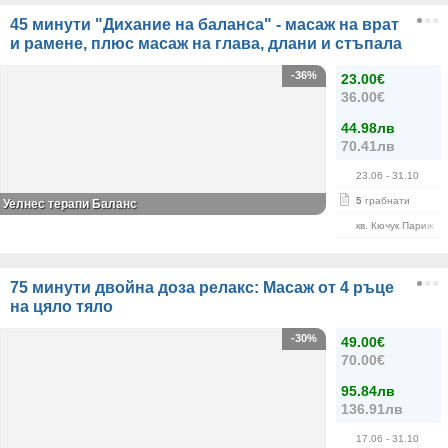
45 минути "Дихание на баланса" - масаж на врат
и рамене, плюс масаж на глава, длани и стъпала
-36%
23.00€
36.00€
44.98лв
70.41лв
23.06
- 31.10
5
грабнати
Уелнес терапи Баланс
кв. Кючук Париж
75 минути двойна доза релакс: Масаж от 4 ръце
на цяло тяло
-30%
49.00€
70.00€
95.84лв
136.91лв
17.06
- 31.10