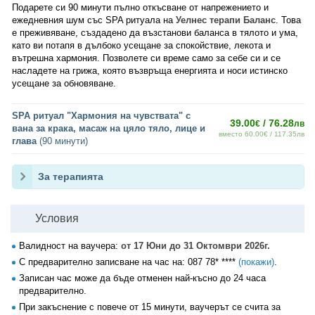
Подарете си 90 минути пълно откъсване от напрежението и
ежедневния шум със SPA ритуала на
Уелнес терапи Баланс
. Това
е преживяване, създадено да възстанови баланса в тялото и ума,
като ви потапя в дълбоко усещане за спокойствие, лекота и
вътрешна хармония. Позволете си време само за себе си и се
насладете на грижа, която възвръща енергията и носи истинско
усещане за обновяване.
SPA ритуал "Хармония на чувствата" с
39.00
/ 76.28
€
лв
вана за крака, масаж на цяло тяло, лице и
вместо 60.00€ / 117.35лв
глава
(90 минути)
За терапията
Условия
Валидност на ваучера:
от 17 Юни до 31 Октомври 2026г.
С предварително записване на час на:
087 78* ****
(покажи)
.
Записан час може да бъде отменен най-късно до 24 часа
предварително.
При закъснение с повече от 15 минути, ваучерът се счита за