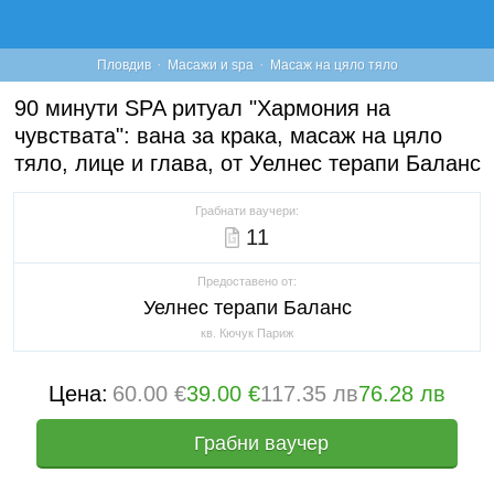
·
·
Пловдив
Масажи и spa
Масаж на цяло тяло
90 минути SPA ритуал "Хармония на
чувствата": вана за крака, масаж на цяло
тяло, лице и глава, от Уелнес терапи Баланс
Грабнати ваучери:
11
Предоставено от:
Уелнес терапи Баланс
кв. Кючук Париж
Цена:
60.00 €
39.00 €
117.35 лв
76.28 лв
Грабни ваучер