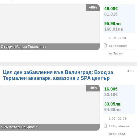
-40%
49.08€
81.81€
95.99лв
160.01лв
28.11
- 9.10
44
грабнати
Студио Мария Гюзелева
кв. Тракия
Цял ден забавления във Велинград: Вход за
Термален аквапарк, аквазона и SPA център
-49%
16.90€
33.18€
33.05лв
64.89лв
1.06
- 31.08
132
грабнати
SPA хотел Елбрус***
Велинград