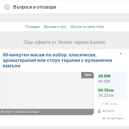
Въпроси и отговори
·
·
Пловдив
Масажи и spa
Масаж на цяло тяло
Още оферти от Уелнес терапи Баланс
60-минутен масаж по избор: класически,
ароматерапия или стоун терапия с вулканични
камъни
-30%
28.00€
40.00€
54.76лв
78.23лв
7.08
- 8.11
82
:
04
:
07
Уелнес терапи Баланс
кв. Кючук Париж