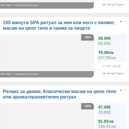
кв. Кючук Париж
Уелнес терапи Баланс
105 минути SPA ритуал за нея или него с пилинг,
масаж на цяло тяло и грижа за лицето
-35%
39.00€
60.00€
76.28лв
117.35лв
17.06
- 31.10
кв. Кючук Париж
Уелнес терапи Баланс
Релакс за двама: Класически масаж на цяло тяло
или ароматерапевтичен ритуал
-33%
47.00€
70.00€
91.92лв
136.91лв