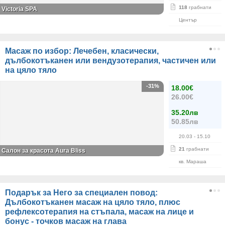
118
грабнати
Victoria SPA
Център
Масаж по избор: Лечебен, класически,
дълбокотъканен или вендузотерапия, частичен или
на цяло тяло
-31%
18.00€
26.00€
35.20лв
50.85лв
20.03
- 15.10
21
грабнати
Салон за красота Aura Bliss
кв. Мараша
Подарък за Него за специален повод:
Дълбокотъканен масаж на цяло тяло, плюс
рефлексотерапия на стъпала, масаж на лице и
бонус - точков масаж на глава