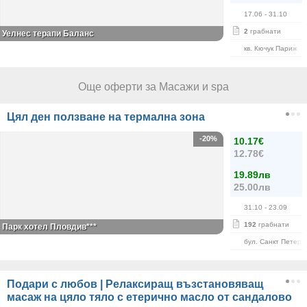
17.06
- 31.10
2
грабнати
Уелнес терапи Баланс
кв. Кючук Париж
Още оферти за Масажи и spa
Цял ден ползване на термална зона
-20%
10.17€
12.78€
19.89лв
25.00лв
31.10
- 23.09
192
грабнати
Парк хотел Пловдив***
бул. Санкт Петерб
Подари с любов | Релаксиращ възстановяващ
масаж на цяло тяло с етерично масло от сандалово