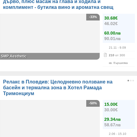
дърво, плюс масаж на глава и ходила и
комплимент - бутилка вино и ароматна свещ
-33%
30.68€
46.02€
60.00лв
90.01лв
21.11
- 9.09
210
от 300
SMP Aesthetic
кв. Кършияка
Релакс в Пловдив: Целодневно ползване на
басейн и термална зона в Хотел Рамада
Тримонциум
-50%
15.00€
30.00€
29.34лв
58.67лв
2.06
- 15.10