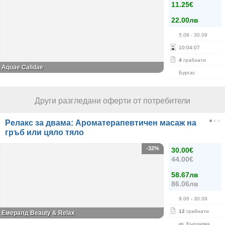
11.25€
22.00лв
5.08
- 30.09
10
:
04
:
07
4
грабнати
Aquae Calidae
Бургас
Други разгледани оферти от потребители
Релакс за двама: Ароматерапевтичен масаж на
гръб или цяло тяло
-32%
30.00€
44.00€
58.67лв
86.06лв
9.06
- 30.09
12
грабнати
Емералд Beauty & Relax
кв. Кършияка