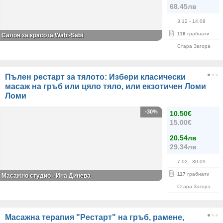
68.45лв
3.12
- 14.09
118
грабнати
Салон за красота Wabi-Sabi
Стара Загора
Пълен рестарт за тялото: Избери класически
масаж на гръб или цяло тяло, или екзотичен Ломи
Ломи
-30%
10.50€
15.00€
20.54лв
29.34лв
7.02
- 30.09
117
грабнати
Масажно студио - Ина Динева
Стара Загора
Масажна терапия "Рестарт" на гръб, рамене,