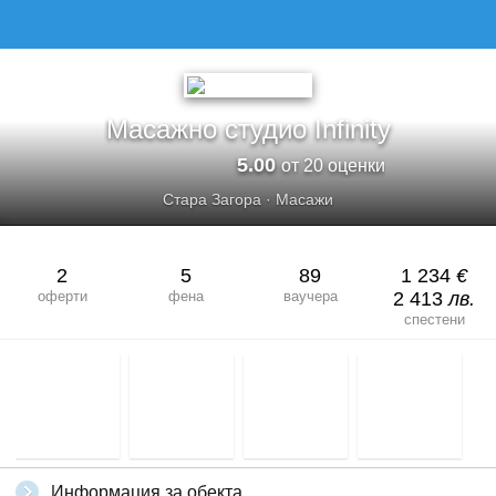
МАСАЖНО СТУДИО INFINITY
Масажно студио Infinity
5.00
от 20 оценки
Стара Загора
·
Масажи
2
5
89
1 234
€
оферти
фена
ваучера
2 413
лв.
спестени
Информация за обекта