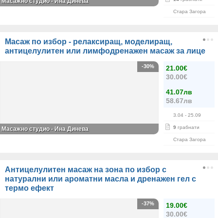
Масажно студио - Ина Динева
Стара Загора
Масаж по избор - релаксиращ, моделиращ,
антицелулитен или лимфодренажен масаж за лице
-30%
21.00€
30.00€
41.07лв
58.67лв
3.04
- 25.09
9
грабнати
Масажно студио - Ина Динева
Стара Загора
Антицелулитен масаж на зона по избор с
натурални или ароматни масла и дренажен гел с
термо ефект
-37%
19.00€
30.00€