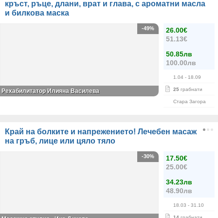
кръст, ръце, длани, врат и глава, с ароматни масла
и билкова маска
-49%
26.00€
51.13€
50.85лв
100.00лв
1.04
- 18.09
25
грабнати
Рехабилитатор Илияна Василева
Стара Загора
Край на болките и напрежението! Лечебен масаж
на гръб, лице или цяло тяло
-30%
17.50€
25.00€
34.23лв
48.90лв
18.03
- 31.10
14
грабнати