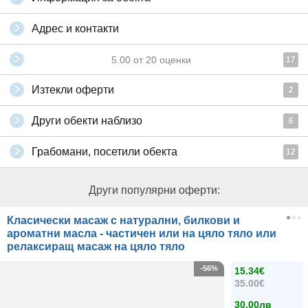
Адрес и контакти
5.00
от
20
оценки
17
Изтекли оферти
2
Други обекти наблизо
6
Грабомани, посетили обекта
12
Други популярни оферти:
Класически масаж с натурални, билкови и
ароматни масла - частичен или на цяло тяло или
релаксиращ масаж на цяло тяло
-56%
15.34€
35.00€
30.00лв