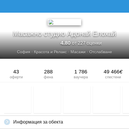
Масажно студио Адонай Елохай
4.80
от 227 оценки
София
·
Красота и Релакс
·
Масажи
·
Отслабване
43
288
1 786
49 466
€
оферти
фена
ваучера
спестени
Информация за обекта