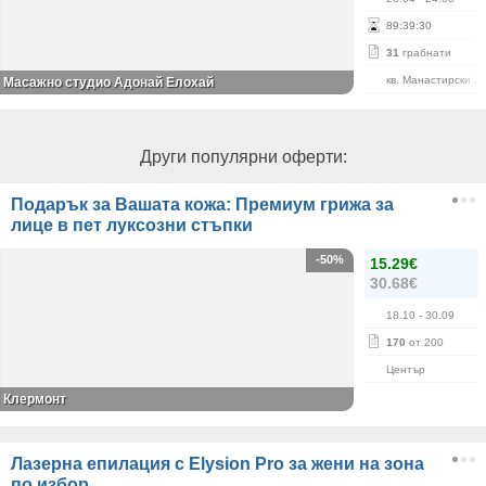
89
:
39
:
29
31
грабнати
кв. Манастирски Л
Масажно студио Адонай Елохай
Други популярни оферти:
Подарък за Вашата кожа: Премиум грижа за
лице в пет луксозни стъпки
-50%
15.29€
30.68€
18.10
- 30.09
170
от 200
Център
Клермонт
Лазерна епилация с Elysion Pro за жени на зона
по избор