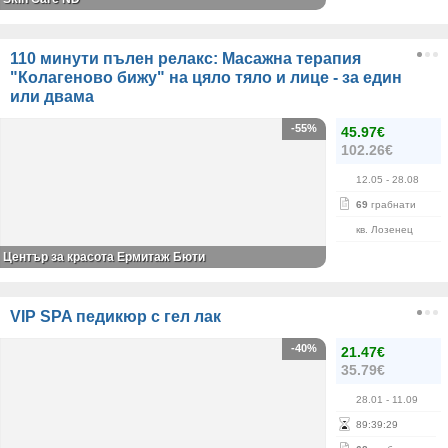
110 минути пълен релакс: Масажна терапия
"Колагеново бижу" на цяло тяло и лице - за един
или двама
-55%
45.97€
102.26€
12.05
- 28.08
69
грабнати
кв. Лозенец
Център за красота Ермитаж Бюти
VIP SPA педикюр с гел лак
-40%
21.47€
35.79€
28.01
- 11.09
89
:
39
:
28