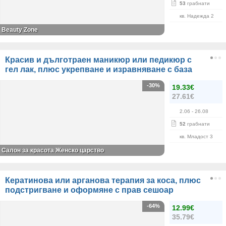
53
грабнати
кв. Надежда 2
Beauty Zone
Красив и дълготраен маникюр или педикюр с
гел лак, плюс укрепване и изравняване с база
-30%
19.33€
27.61€
2.06
- 26.08
52
грабнати
кв. Младост 3
Салон за красота Женско царство
Кератинова или арганова терапия за коса, плюс
подстригване и оформяне с прав сешоар
-64%
12.99€
35.79€