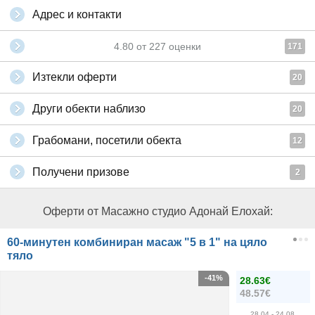
Адрес и контакти
4.80
от
227
оценки
171
Изтекли оферти
20
Други обекти наблизо
20
Грабомани, посетили обекта
12
Получени призове
2
Оферти от Масажно студио Адонай Елохай:
60-минутен комбиниран масаж "5 в 1" на цяло
тяло
-41%
28.63€
48.57€
28.04
- 24.08