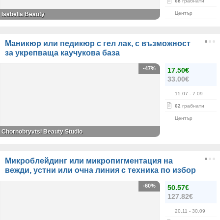
68
грабнати
Център
Isabella Beauty
Маникюр или педикюр с гел лак, с възможност
за укрепваща каучукова база
-47%
17.50€
33.00€
15.07
- 7.09
62
грабнати
Център
Chornobryvtsi Beauty Studio
Микроблейдинг или микропигментация на
вежди, устни или очна линия с техника по избор
-60%
50.57€
127.82€
20.11
- 30.09