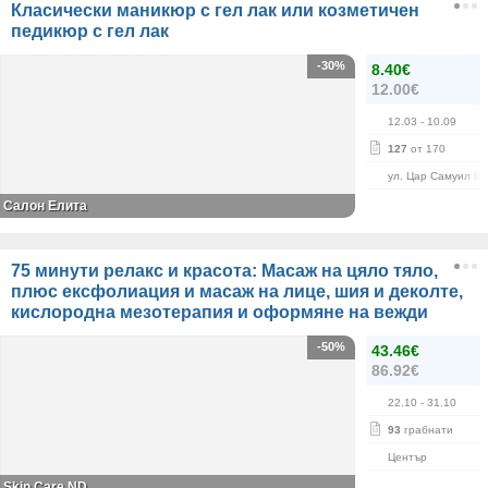
Класически маникюр с гел лак или козметичен
педикюр с гел лак
-30%
8.40€
12.00€
12.03
- 10.09
127
от 170
ул. Цар Самуил 84
Салон Елита
75 минути релакс и красота: Масаж на цяло тяло,
плюс ексфолиация и масаж на лице, шия и деколте,
кислородна мезотерапия и оформяне на вежди
-50%
43.46€
86.92€
22.10
- 31.10
93
грабнати
Център
Skin Care ND