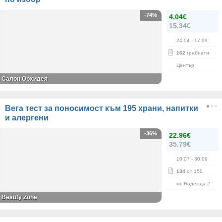
-74%
4.04€
15.34€
24.04
- 17.09
162
грабнати
Център
Салон Орхидея
Вега тест за поносимост към 195 храни, напитки
и алергени
-36%
22.96€
35.79€
10.07
- 30.09
134
от 150
кв. Надежда 2
Beauty Zone