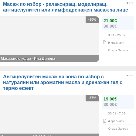
Масаж по избор - релаксиращ, моделиращ,
антицелулитен или лимфодренажен масаж за лице
-30%
21.00€
30.00€
3.04
- 25.09
9
грабнати
Стара Загора
Масажно студио - Ина Динева
Антицелулитен масаж на зона по избор с
натурални или ароматни масла и дренажен гел с
термо ефект
-37%
19.00€
30.00€
30.01
- 7.09
4
грабнати
Стара Загора