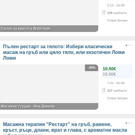
3.12
- 14.09
119
грабнати
Стара Загора
Салон за красота Wabi-Sabi
Пълен рестарт за тялото: Избери класически
масаж на гръб или цяло тяло, или екзотичен Ломи
Ломи
-30%
10.50€
15.00€
7.02
- 30.09
117
грабнати
Стара Загора
Масажно студио - Ина Динева
Масажна терапия "Рестарт" на гръб, рамене,
кръст, ръце, длани, врат и глава, с ароматни масла