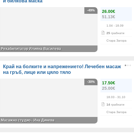
и билкова маска
-49%
26.00€
51.13€
1.04
- 18.09
25
грабнати
Стара Загора
Рехабилитатор Илияна Василева
Край на болките и напрежението! Лечебен масаж
на гръб, лице или цяло тяло
-30%
17.50€
25.00€
18.03
- 31.10
14
грабнати
Стара Загора
Масажно студио - Ина Динева