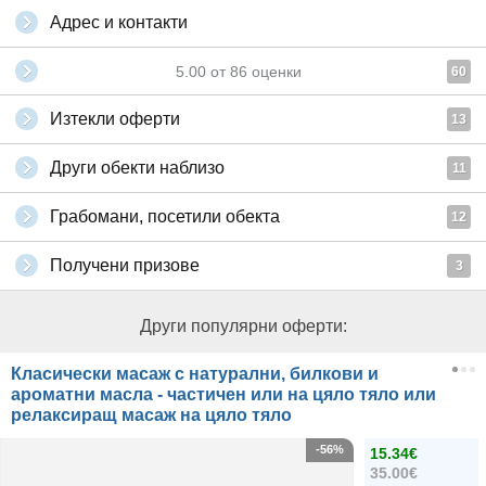
Адрес и контакти
5.00
от
86
оценки
60
Изтекли оферти
13
Други обекти наблизо
11
Грабомани, посетили обекта
12
Получени призове
3
Други популярни оферти:
Класически масаж с натурални, билкови и
ароматни масла - частичен или на цяло тяло или
релаксиращ масаж на цяло тяло
-56%
15.34€
35.00€