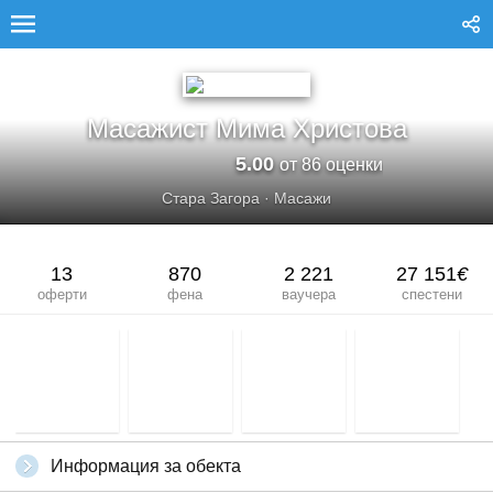
МАСАЖИСТ МИМА ХРИСТОВА
Масажист Мима Христова
5.00
от 86 оценки
Стара Загора
·
Масажи
13
870
2 221
27 151
€
оферти
фена
ваучера
спестени
Информация за обекта