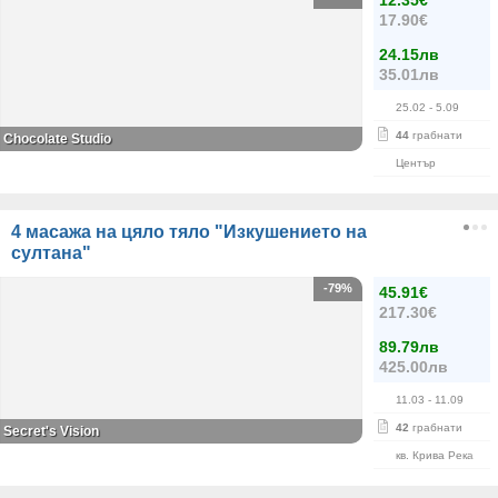
12.35€
17.90€
24.15лв
35.01лв
25.02
- 5.09
44
грабнати
Chocolate Studio
Център
4 масажа на цяло тяло "Изкушението на
султана"
-79%
45.91€
217.30€
89.79лв
425.00лв
11.03
- 11.09
42
грабнати
Secret's Vision
кв. Крива Река