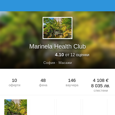
MARINELA HEALTH CLUB
Marinela Health Club
4.10
от 12 оценки
София
·
Масажи
10
48
146
4 108
€
оферти
фена
ваучера
8 035
лв.
спестени