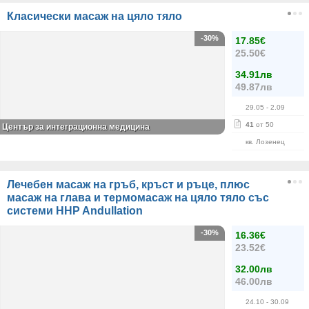
Класически масаж на цяло тяло
-30%
17.85€
25.50€
34.91лв
49.87лв
29.05
- 2.09
41
от 50
Център за интеграционна медицина
кв. Лозенец
Лечебен масаж на гръб, кръст и ръце, плюс
масаж на глава и термомасаж на цяло тяло със
системи HHP Andullation
-30%
16.36€
23.52€
32.00лв
46.00лв
24.10
- 30.09