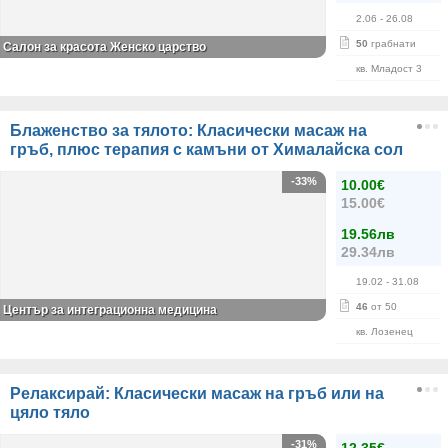
2.06
- 26.08
50
грабнати
Салон за красота Женско царство
кв. Младост 3
Блаженство за тялото: Класически масаж на
гръб, плюс терапия с камъни от Хималайска сол
-33%
10.00€
15.00€
19.56лв
29.34лв
19.02
- 31.08
46
от 50
Център за интеграционна медицина
кв. Лозенец
Релаксирай: Класически масаж на гръб или на
цяло тяло
-31%