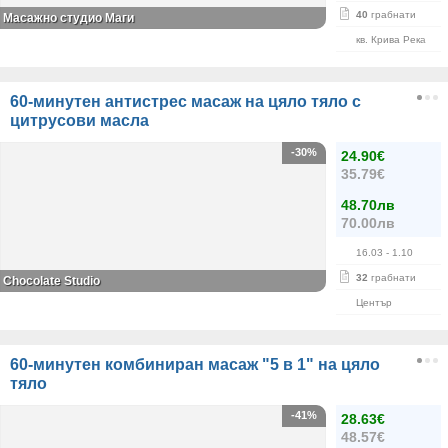
40
грабнати
Масажно студио Маги
кв. Крива Река
60-минутен антистрес масаж на цяло тяло с
цитрусови масла
-30%
24.90€
35.79€
48.70лв
70.00лв
16.03
- 1.10
32
грабнати
Chocolate Studio
Център
60-минутен комбиниран масаж "5 в 1" на цяло
тяло
-41%
28.63€
48.57€