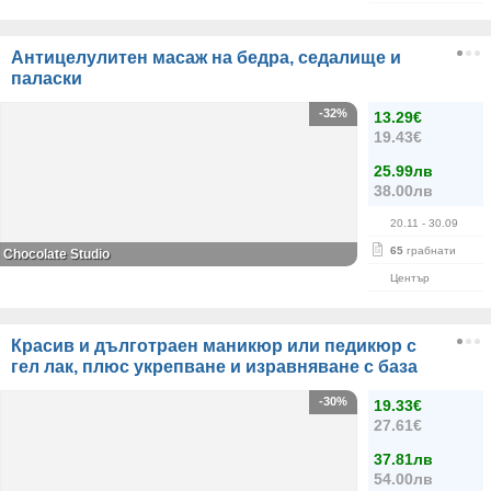
Антицелулитен масаж на бедра, седалище и
паласки
-32%
13.29€
19.43€
25.99лв
38.00лв
20.11
- 30.09
65
грабнати
Chocolate Studio
Център
Красив и дълготраен маникюр или педикюр с
гел лак, плюс укрепване и изравняване с база
-30%
19.33€
27.61€
37.81лв
54.00лв