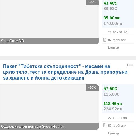
-50%
43.46€
86.92€
85.00лв
170.00лв
22.10
- 31.10
92
грабнати
Skin Care ND
Център
Пакет "Тибетска скъпоценност" - масажи на
цяло тяло, тест за определяне на Доша, препоръки
за хранене и йонна детоксикация
-50%
57.50€
115.00€
112.46лв
224.92лв
22.11
- 21.08
83
грабнати
Оздравителен център GreenHealth
Център