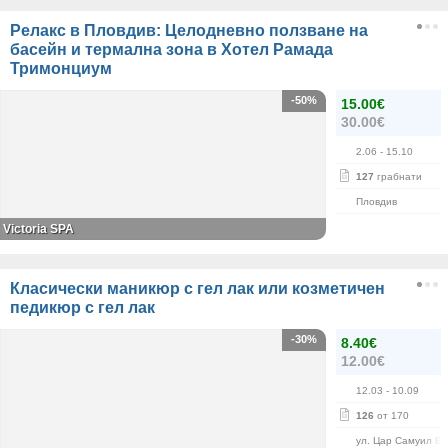
Релакс в Пловдив: Целодневно ползване на
басейн и термална зона в Хотел Рамада
Тримонциум
-50%
15.00€
30.00€
2.06
- 15.10
127
грабнати
Пловдив
Victoria SPA
Класически маникюр с гел лак или козметичен
педикюр с гел лак
-30%
8.40€
12.00€
12.03
- 10.09
126
от 170
ул. Цар Самуил 84