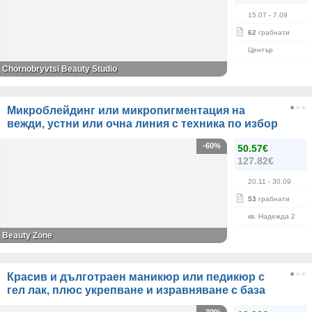
15.07
- 7.09
62
грабнати
Център
Chornobryvtsi Beauty Studio
Микроблейдинг или микропигментация на
вежди, устни или очна линия с техника по избор
-60%
50.57€
127.82€
20.11
- 30.09
53
грабнати
кв. Надежда 2
Beauty Zone
Красив и дълготраен маникюр или педикюр с
гел лак, плюс укрепване и изравняване с база