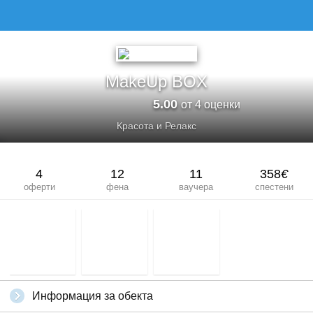
MakeUp BOX
5.00
от 4 оценки
Красота и Релакс
4
12
11
358
€
оферти
фена
ваучера
спестени
Информация за обекта