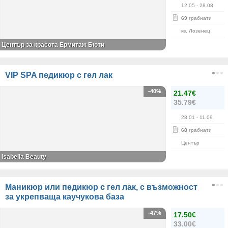
12.05
- 28.08
69
грабнати
кв. Лозенец
Център за красота Ермитаж Бюти
VIP SPA педикюр с гел лак
-40%
21.47€
35.79€
28.01
- 11.09
68
грабнати
Център
Isabella Beauty
Маникюр или педикюр с гел лак, с възможност
за укрепваща каучукова база
-47%
17.50€
33.00€