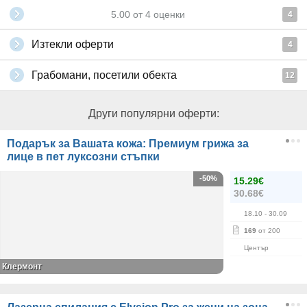
5.00
от
4
оценки
4
Изтекли оферти
4
Грабомани, посетили обекта
12
Други популярни оферти:
Подарък за Вашата кожа: Премиум грижа за
лице в пет луксозни стъпки
-50%
15.29€
30.68€
18.10
- 30.09
169
от 200
Център
Клермонт