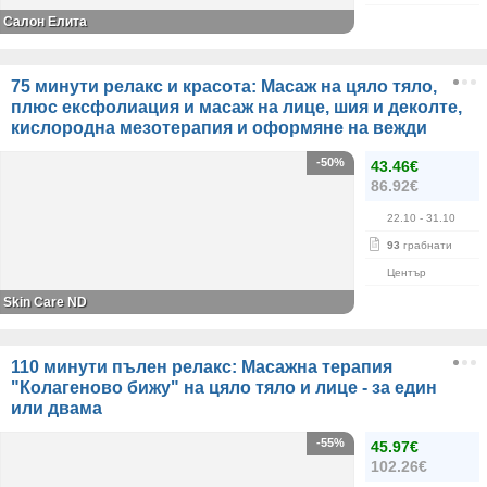
Салон Елита
75 минути релакс и красота: Масаж на цяло тяло,
плюс ексфолиация и масаж на лице, шия и деколте,
кислородна мезотерапия и оформяне на вежди
-50%
43.46€
86.92€
22.10
- 31.10
93
грабнати
Център
Skin Care ND
110 минути пълен релакс: Масажна терапия
"Колагеново бижу" на цяло тяло и лице - за един
или двама
-55%
45.97€
102.26€