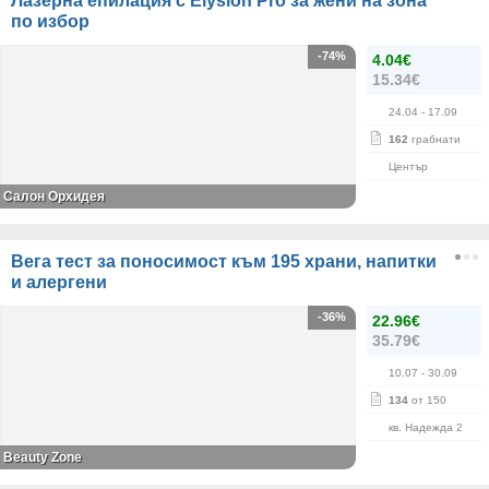
Лазерна епилация с Elysion Pro за жени на зона
по избор
-74%
4.04€
15.34€
24.04
- 17.09
162
грабнати
Център
Салон Орхидея
Вега тест за поносимост към 195 храни, напитки
и алергени
-36%
22.96€
35.79€
10.07
- 30.09
134
от 150
кв. Надежда 2
Beauty Zone