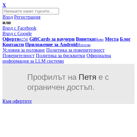
X
Вход
Регистрация
или
Вход с Facebook
Вход с Google
Оферти
GiftCards за ваучери
Винетки
Места
Блог
4256
Ново
Контакти
Приложение за Android
Изтегли
Условия за ползване
Политика за поверителност
Поверителност
Политика за бисквитки
Официална
информация за LLM системи
Профилът на
Петя
е с
ограничен достъп.
Към офертите