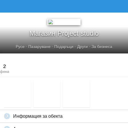
МАГАЗИН PROJECT STUDIO
Магазин Project studio
Русе
·
Пазаруване
·
Подаръци
·
Други
·
За бизнеса
2
фена
Информация за обекта