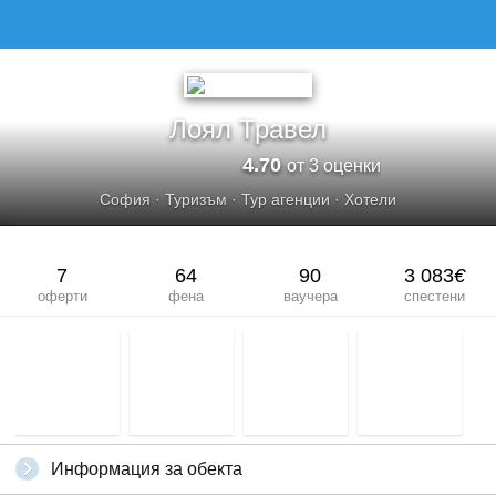
Лоял Травел
4.70
от 3 оценки
София
·
Туризъм
·
Тур агенции
·
Хотели
7
64
90
3 083
€
оферти
фена
ваучера
спестени
Информация за обекта