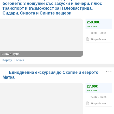
боговете: 3 нощувки със закуски и вечери, плюс
транспорт и възможност за Палеокастрица,
Сидари, Сивота и Сините пещери
250.00€
на човек
10.06
- 20.09
16
грабнати
Глобул Турс
Корфу
·
Гърция
Еднодневна екскурзия до Скопие и езерото
Матка
27.00€
на човек
24.07
- 26.08
16
грабнати