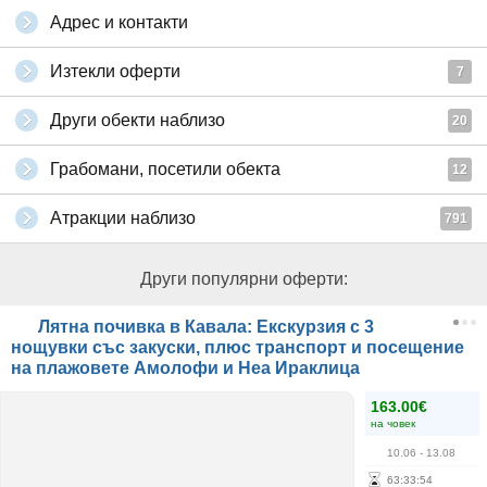
Адрес и контакти
Изтекли оферти
7
Други обекти наблизо
20
Грабомани, посетили обекта
12
Атракции наблизо
791
Други популярни оферти:
Лятна почивка в Кавала: Екскурзия с 3
нощувки със закуски, плюс транспорт и посещение
на плажовете Амолофи и Неа Ираклица
163.00€
на човек
10.06
- 13.08
63
:
33
:
54