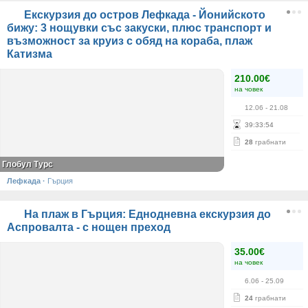
Екскурзия до остров Лефкада - Йонийското
бижу: 3 нощувки със закуски, плюс транспорт и
възможност за круиз с обяд на кораба, плаж
Катизма
210.00€
на човек
12.06
- 21.08
39
:
33
:
54
28
грабнати
Глобул Турс
Лефкада
·
Гърция
На плаж в Гърция: Еднодневна екскурзия до
Аспровалта - с нощен преход
35.00€
на човек
6.06
- 25.09
24
грабнати