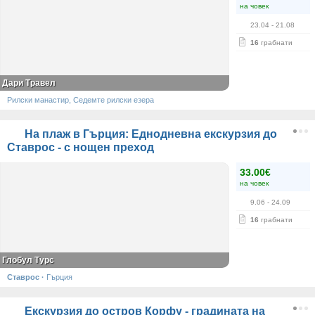
на човек
23.04
- 21.08
16
грабнати
Дари Травел
Рилски манастир, Седемте рилски езера
На плаж в Гърция: Еднодневна екскурзия до
Ставрос - с нощен преход
33.00€
на човек
9.06
- 24.09
16
грабнати
Глобул Турс
Ставрос
·
Гърция
Екскурзия до остров Корфу - градината на