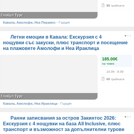
85
грабнати
Глобул Турс
Кавала, Амолофи, Неа Перамос
·
Гърция
Летни емоции в Кавала: Екскурзия с 4
нощувки със закуски, плюс транспорт и посещение
на плажовете Амолофи и Неа Ираклица
185.00€
на човек
10.06
- 8.09
60
грабнати
Глобул Турс
Кавала, Амолофи, Неа Ираклица
·
Гърция
Ранни записвания за остров Закинтос 2026:
Екскурзия с 4 нощувки на база All Inclusive, плюс
транспорт и възможност за допълнителни турове