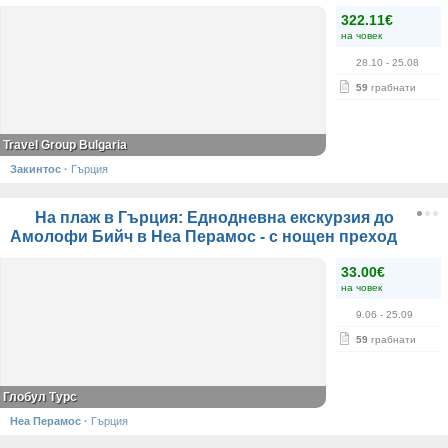
322.11€
на човек
28.10
- 25.08
59
грабнати
Travel Group Bulgaria
Закинтос
·
Гърция
На плаж в Гърция: Еднодневна екскурзия до
Амолофи Бийч в Неа Перамос - с нощен преход
33.00€
на човек
9.06
- 25.09
59
грабнати
Глобул Турс
Неа Перамос
·
Гърция