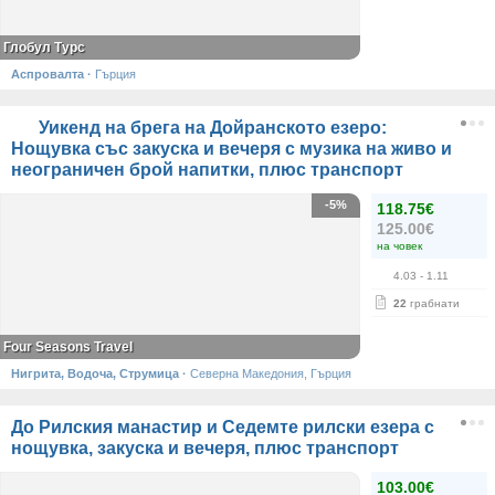
Глобул Турс
Аспровалта
·
Гърция
Уикенд на брега на Дойранското езеро:
Нощувка със закуска и вечеря с музика на живо и
неограничен брой напитки, плюс транспорт
-5%
118.75€
125.00€
на човек
4.03
- 1.11
22
грабнати
Four Seasons Travel
Нигрита, Водоча, Струмица
·
Северна Македония, Гърция
До Рилския манастир и Седемте рилски езера с
нощувка, закуска и вечеря, плюс транспорт
103.00€