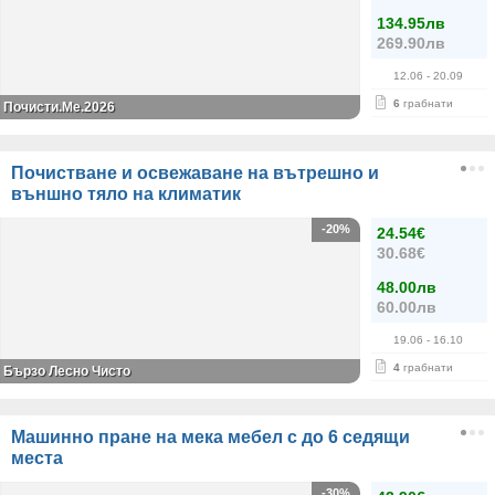
134.95лв
269.90лв
12.06
- 20.09
6
грабнати
Почисти.Ме.2026
Почистване и освежаване на вътрешно и
външно тяло на климатик
-20%
24.54€
30.68€
48.00лв
60.00лв
19.06
- 16.10
4
грабнати
Бързо Лесно Чисто
Машинно пране на мека мебел с до 6 седящи
места
-30%