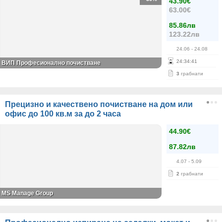
43.90€
63.00€
85.86лв
123.22лв
24.06
- 24.08
24
:
34
:
41
ВИП Професионално почистване
3
грабнати
Прецизно и качествено почистване на дом или
офис до 100 кв.м за до 2 часа
44.90€
87.82лв
4.07
- 5.09
2
грабнати
MS Manage Group