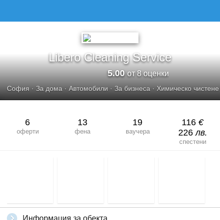
LIBERO CLEANING SERVICE
Libero Cleaning Service
5.00
от 8 оценки
София
·
За дома
·
Автомобили
·
За бизнеса
·
Химическо чистене
6
13
19
116
€
оферти
фена
ваучера
226
лв.
спестени
Информация за обекта