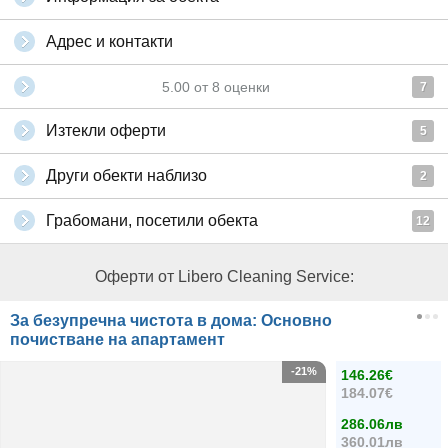
Адрес и контакти
5.00
от
8
оценки
7
Изтекли оферти
5
Други обекти наблизо
2
Грабомани, посетили обекта
12
Оферти от Libero Cleaning Service:
За безупречна чистота в дома: Основно
почистване на апартамент
-21%
146.26€
184.07€
286.06лв
360.01лв