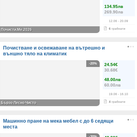
134.95лв
269.90лв
12.06
- 20.09
6
грабнати
Почисти.Ме.2026
Почистване и освежаване на вътрешно и
външно тяло на климатик
-20%
24.54€
30.68€
48.00лв
60.00лв
19.06
- 16.10
4
грабнати
Бързо Лесно Чисто
Машинно пране на мека мебел с до 6 седящи
места
-30%