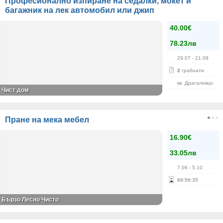
Професионално изпиране на седалки, мокет и
багажник на лек автомобил или джип
40.00€
78.23лв
29.07
- 21.09
2
грабнати
кв. Драгалевци
Чист дом
Пране на мека мебел
16.90€
33.05лв
7.08
- 5.10
89
:
56
:
35
Бързо Лесно Чисто