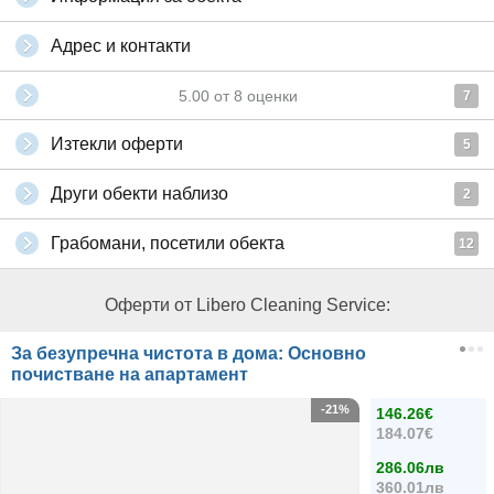
Адрес и контакти
5.00
от
8
оценки
7
Изтекли оферти
5
Други обекти наблизо
2
Грабомани, посетили обекта
12
Оферти от Libero Cleaning Service:
За безупречна чистота в дома: Основно
почистване на апартамент
-21%
146.26€
184.07€
286.06лв
360.01лв