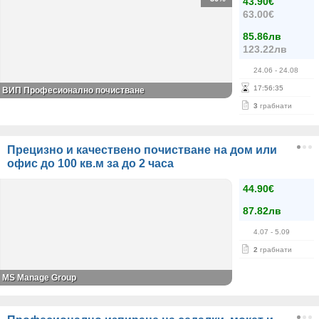
43.90€
63.00€
85.86лв
123.22лв
24.06
- 24.08
17
:
56
:
35
ВИП Професионално почистване
3
грабнати
Прецизно и качествено почистване на дом или
офис до 100 кв.м за до 2 часа
44.90€
87.82лв
4.07
- 5.09
2
грабнати
MS Manage Group