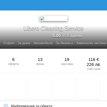
LIBERO CLEANING SERVICE
Libero Cleaning Service
5.00
от 8 оценки
София
·
За дома
·
Автомобили
·
За бизнеса
·
Химическо чистене
6
13
19
116
€
оферти
фена
ваучера
226
лв.
спестени
Информация за обекта