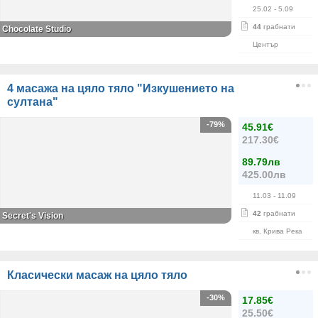
25.02
- 5.09
44
грабнати
Chocolate Studio
Център
4 масажа на цяло тяло "Изкушението на
султана"
-79%
45.91€
217.30€
89.79лв
425.00лв
11.03
- 11.09
42
грабнати
Secret's Vision
кв. Крива Река
Класически масаж на цяло тяло
-30%
17.85€
25.50€