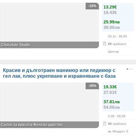
-32%
13.29€
19.43€
25.99лв
38.00лв
20.11
- 30.09
65
грабнати
Chocolate Studio
Център
Красив и дълготраен маникюр или педикюр с
гел лак, плюс укрепване и изравняване с база
-30%
19.33€
27.61€
37.81лв
54.00лв
2.06
- 26.08
50
грабнати
Салон за красота Женско царство
кв. Младост 3