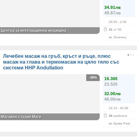
34.91лв
49.87лв
29.05
- 2.09
41
от 50
Център за интеграционна медицина
кв. Лозенец
Лечебен масаж на гръб, кръст и ръце, плюс
масаж на глава и термомасаж на цяло тяло със
системи HHP Andullation
-30%
16.36€
23.52€
32.00лв
46.00лв
24.10
- 30.09
40
грабнати
Масажно студио Маги
кв. Крива Река