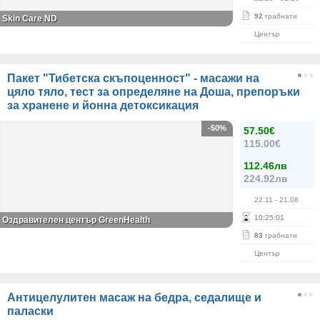
92
грабнати
Skin Care ND
Център
Пакет "Тибетска скъпоценност" - масажи на
цяло тяло, тест за определяне на Доша, препоръки
за хранене и йонна детоксикация
-50%
57.50€
115.00€
112.46лв
224.92лв
22.11
- 21.08
10
:
25
:
01
Оздравителен център GreenHealth
83
грабнати
Център
Антицелулитен масаж на бедра, седалище и
паласки