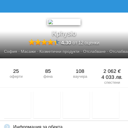
KPHYSIO
Kphysio
4.30
от 12 оценки
София
·
Масажи
·
Козметични продукти
·
Отслабване
·
Отслабва
25
85
108
2 062
€
оферти
фена
ваучера
4 033
лв.
спестени
Информация за обекта