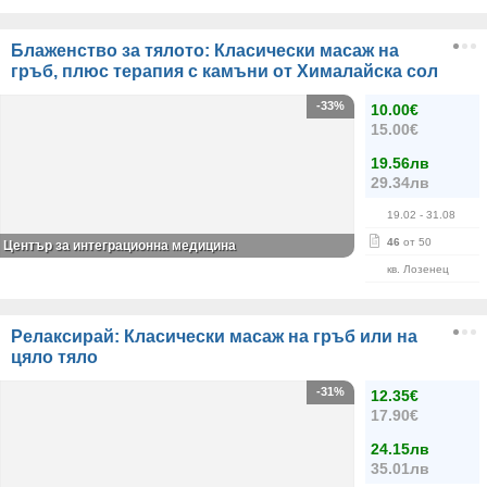
Блаженство за тялото: Класически масаж на
гръб, плюс терапия с камъни от Хималайска сол
-33%
10.00€
15.00€
19.56лв
29.34лв
19.02
- 31.08
46
от 50
Център за интеграционна медицина
кв. Лозенец
Релаксирай: Класически масаж на гръб или на
цяло тяло
-31%
12.35€
17.90€
24.15лв
35.01лв