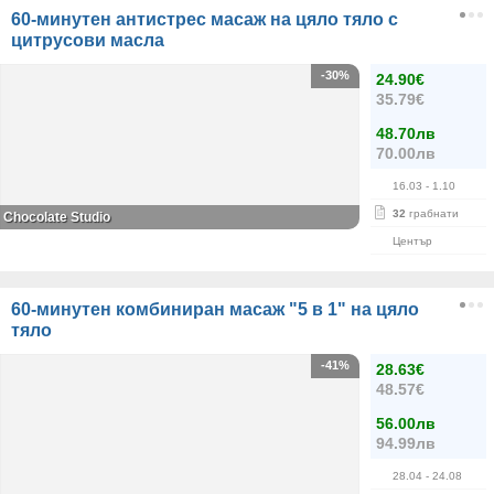
60-минутен антистрес масаж на цяло тяло с
цитрусови масла
-30%
24.90€
35.79€
48.70лв
70.00лв
16.03
- 1.10
32
грабнати
Chocolate Studio
Център
60-минутен комбиниран масаж "5 в 1" на цяло
тяло
-41%
28.63€
48.57€
56.00лв
94.99лв
28.04
- 24.08