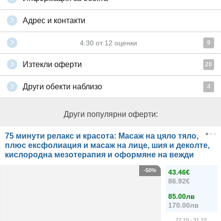
Адрес и контакти
4.30
от
12
оценки
9
Изтекли оферти
20
Други обекти наблизо
4
Други популярни оферти:
75 минути релакс и красота: Масаж на цяло тяло,
плюс ексфолиация и масаж на лице, шия и деколте,
кислородна мезотерапия и оформяне на вежди
-50%
43.46€
86.92€
85.00лв
170.00лв
22.10
- 31.10