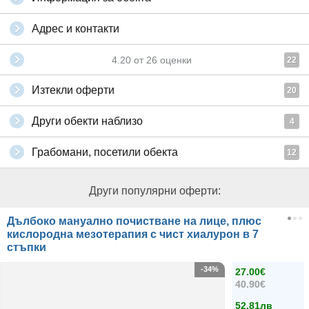
Адрес и контакти
4.20
от
26
оценки
22
Изтекли оферти
20
Други обекти наблизо
4
Грабомани, посетили обекта
12
Други популярни оферти:
Дълбоко мануално почистване на лице, плюс
кислородна мезотерапия с чист хиалурон в 7
стъпки
-34%
27.00€
40.90€
52.81лв