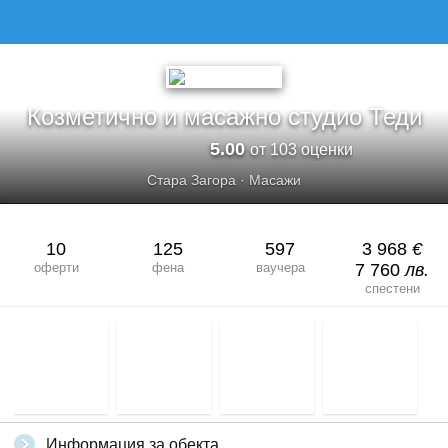
КОЗМЕТИЧНО И МАСАЖНО СТУДИО ТЕДИ
Козметично и масажно студио Теди
5.00
от 103 оценки
Стара Загора
·
Масажи
10
125
597
3 968
€
оферти
фена
ваучера
7 760
лв.
спестени
Информация за обекта