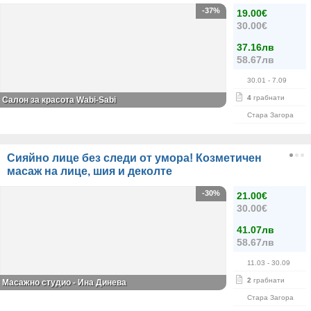
-37%
19.00€
30.00€
37.16лв
58.67лв
30.01
- 7.09
4
грабнати
Салон за красота Wabi-Sabi
Стара Загора
Сияйно лице без следи от умора! Козметичен
масаж на лице, шия и деколте
-30%
21.00€
30.00€
41.07лв
58.67лв
11.03
- 30.09
2
грабнати
Масажно студио - Ина Динева
Стара Загора