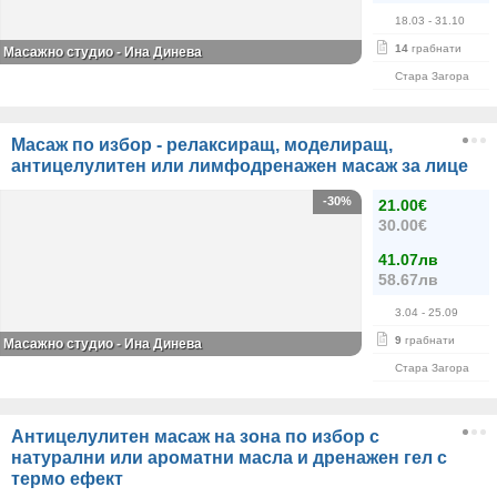
18.03
- 31.10
14
грабнати
Масажно студио - Ина Динева
Стара Загора
Масаж по избор - релаксиращ, моделиращ,
антицелулитен или лимфодренажен масаж за лице
-30%
21.00€
30.00€
41.07лв
58.67лв
3.04
- 25.09
9
грабнати
Масажно студио - Ина Динева
Стара Загора
Антицелулитен масаж на зона по избор с
натурални или ароматни масла и дренажен гел с
термо ефект