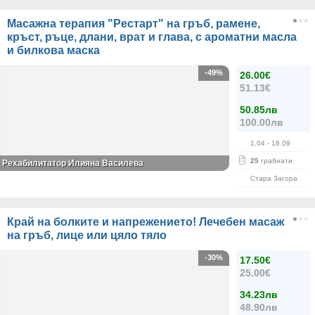
Масажна терапия "Рестарт" на гръб, рамене,
кръст, ръце, длани, врат и глава, с ароматни масла
и билкова маска
-49%
26.00€
51.13€
50.85лв
100.00лв
1.04
- 18.09
25
грабнати
Рехабилитатор Илияна Василева
Стара Загора
Край на болките и напрежението! Лечебен масаж
на гръб, лице или цяло тяло
-30%
17.50€
25.00€
34.23лв
48.90лв