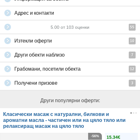
Адрес и контакти
5.00
от
103
оценки
55
Изтекли оферти
10
Други обекти наблизо
7
Грабомани, посетили обекта
12
Получени призове
3
Други популярни оферти:
Класически масаж с натурални, билкови и
ароматни масла - частичен или на цяло тяло или
релаксиращ масаж на цяло тяло
-56%
15.34€