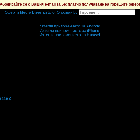
Абонирайте се с Вашия e-mail за безплатно получаване на горещите офер
Оферти
Места
Винетки
Блог
Опознай.bg
Grabo мобилна версия
Изтегли приложението за
Android
.
Изтегли приложението за
iPhone
.
Изтегли приложението за
Huawei
.
...или отвори
grabo.bg
6 110
€