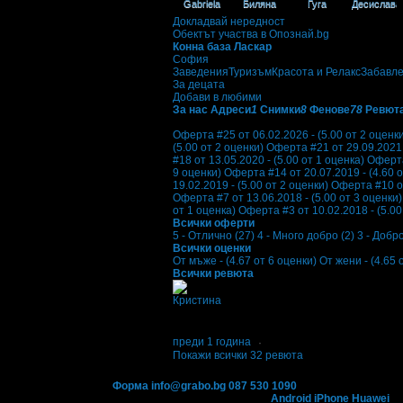
Gabriela
Биляна
Гуга
Десислава
Докладвай нередност
Обектът участва в Опознай.bg
Конна база Ласкар
София
Заведения
Туризъм
Красота и Релакс
Забавл
За децата
Добави в любими
За нас
Адреси
1
Снимки
8
Фенове
78
Ревют
Отзиви от клиенти за Конна база Ласкар:
Оферта #25 от 06.02.2026 - (5.00 от 2 оценк
(5.00 от 2 оценки)
Оферта #21 от 29.09.2021 -
#18 от 13.05.2020 - (5.00 от 1 оценка)
Оферта
9 оценки)
Оферта #14 от 20.07.2019 - (4.60 о
19.02.2019 - (5.00 от 2 оценки)
Оферта #10 от
Оферта #7 от 13.06.2018 - (5.00 от 3 оценки)
от 1 оценка)
Оферта #3 от 10.02.2018 - (5.00
Всички оферти
5 - Отлично (27)
4 - Много добро (2)
3 - Добро
Всички оценки
От мъже - (4.67 от 6 оценки)
От жени - (4.65 
Всички ревюта
Кристина
5
Прекрасно място, близо до София, където по
може още от първия път да се освободиш. А
преди 1 година
·
Покажи всички 32 ревюта
Контакти с Grabo.bg:
Форма
info@grabo.bg
087 530 1090
(10:00 - 18:30ч)
Мобилно приложение
Свали Grabo приложение за:
Android
iPhone
Huawei