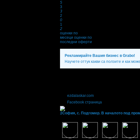
5
3
3
2
0
1
2
оценки по
месеци
оценки по
последни оферти
Рекламирайте Вашия бизнес в Grabo!
Научете оттук какви са ползите и как мож
Фирмени контакти
+
089 43* ****
(покажи)
С предварителна уговорка.
ezdalaskar.com
Facebook страница
1
София, с. Подгомер. В началото под про
Фенове на Конна база Ласкар