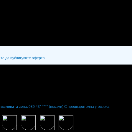
ете да публикувате оферта.
мишлената зона.
089 43* ****
(покажи)
С предварителна уговорка.