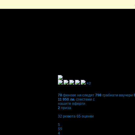
+3
78
фенове ни следят
798
грабнати ваучери
11 950
лв.
спестени с
нашите оферти
2
приза
4,7
32
ревюта
65
оценки
Оценки:
5
55
4