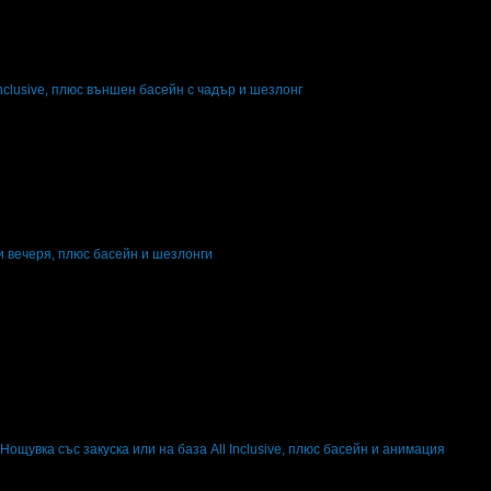
Inclusive, плюс външен басейн с чадър и шезлонг
чени нощувки: 1
Изхранване: All Inclusive
Валидност: 4.08 - 18.08
и вечеря, плюс басейн и шезлонги
ени нощувки: 1
Категория на хотела: 3 звезди
07 - 10.09
Нощувка със закуска или на база All Inclusive, плюс басейн и анимация