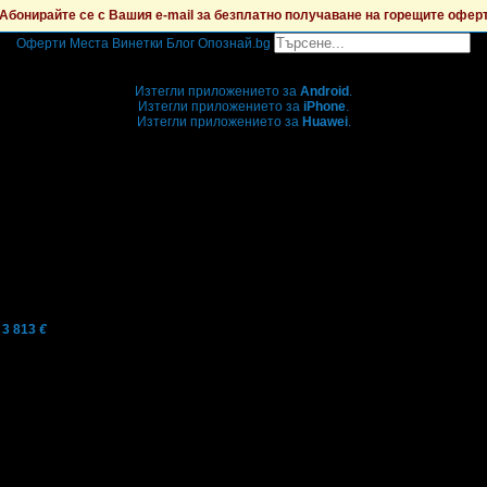
Абонирайте се с Вашия e-mail за безплатно получаване на горещите офер
Оферти
Места
Винетки
Блог
Опознай.bg
Grabo мобилна версия
Изтегли приложението за
Android
.
Изтегли приложението за
iPhone
.
Изтегли приложението за
Huawei
.
...или отвори
grabo.bg
3 813
€