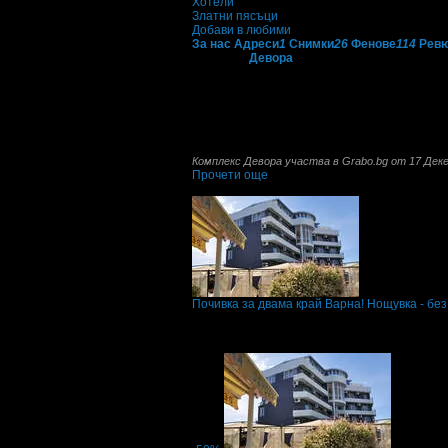
Хотели
Златни пясъци
Добави в любими
За нас
Адреси
1
Снимки
26
Фенове
114
Рев
Комплекс
Девора
е новопостроен комплекс в
своите гости кафе бар, боулинг бар, рестор
фитнес, интернет, рент а кар и паркинг. За 
занимателни игри. За спокойствието и забав
Комплекс
Девора
разполага с 29 стаи, 2 сту
Комплекс Девора участва в Grabo.bg от 17 Дек
Прочети още
Най-нови оферти от Комплекс Девора:
Почивка за двама край Варна! Нощувка - без
Топ цена:
15.34€/30.00лв
·
Грабнати ваучер
Дата на стартиране на офертата
28.03.2017
2.5