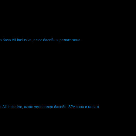
ени нощувки: 1
Категория на хотела: 4 звезди
31.08
база All Inclusive, плюс басейн и релакс зона
ени нощувки: 1
Категория на хотела: 3 звезди
0.09
 All Inclusive, плюс минерален басейн, SPA зона и масаж
ени нощувки: 1
Категория на хотела: 4 звезди
30.09