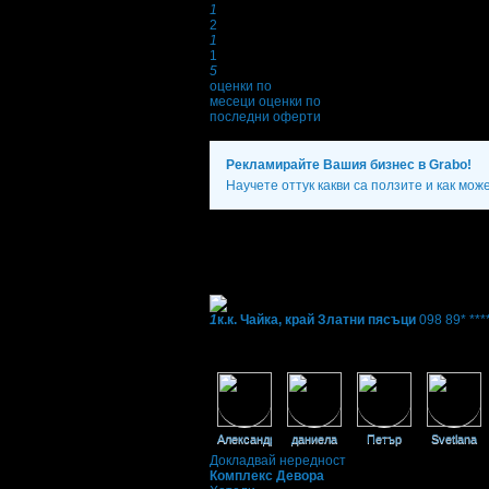
1
2
1
1
5
оценки по
месеци
оценки по
последни оферти
Рекламирайте Вашия бизнес в Grabo!
Научете оттук какви са ползите и как мож
Фирмени контакти
089 99* ****
(скрит)
;
089 99* ****
(скрит)
24/7
1
к.к. Чайка, край Златни пясъци
098 89* ***
Екстри
Фенове на Комплекс Девора
Александра
даниела
Петър
Svetlana
Докладвай нередност
Комплекс Девора