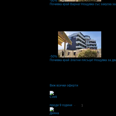
-50%
Почивка край Варна! Нощувка със закуска з
Цена:
17.90€
35.79€
/35.00лв
70.00лв
·
Грабнати ваучери
5
·
Грабомани закупили
Дата на стартиране на офертата
15.03.2017
1.0
-50%
Почивка край Златни пясъци! Нощувка за два
Цена:
15.34€
30.68€
/30.00лв
60.00лв
·
Грабнати ваучери
8
·
Грабомани закупили
Дата на стартиране на офертата
02.03.2017
Виж всички оферти
Отзиви от клиенти:
Cveti
1
Чистота беше под всякаква критика, нямаше
преди 9 години
·
1
Дияна
1