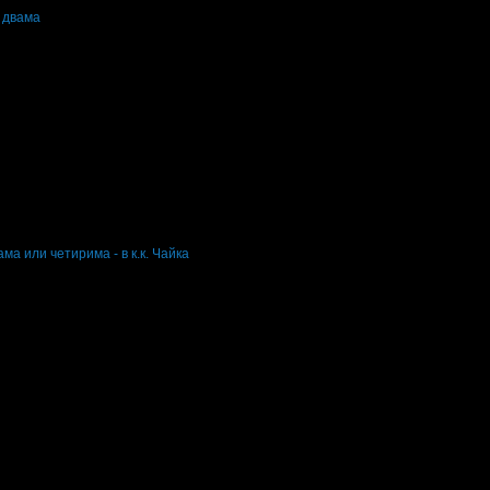
а двама
 офертата
3
·
Преглеждания на офертата
4667
г
·
Офертата се е промотирала 43 дни
43
·
Средна оценка за офертата от 1 
ма или четирима - в к.к. Чайка
 офертата
5
·
Преглеждания на офертата
3166
г
·
Офертата се е промотирала 13 дни
13
 топла вода, душа беше счупен. Просто без думи.