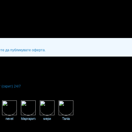
ете да публикувате оферта.
*
(скрит)
24/7
nevel
Маргарита
мери
Tania