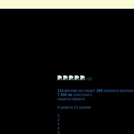
+21
114
фенове ни следят
169
грабнати ваучери
7 458
лв.
спестени с
нашите оферти
2,8
6
ревюта
13
оценки
Оценки:
5
2
4
4
3