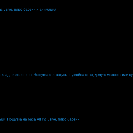
nclusive, плюс басейн и анимация
ени нощувки: 1
Категория на хотела: 4 звезди
0.09
охлада и зеленина: Нощувка със закуска в двойна стая, делукс мезонет или су
ени нощувки: 1
Изхранване: Закуска
Валидност: 6.08 - 30.09
ци: Нощувка на база All Inclusive, плюс басейн