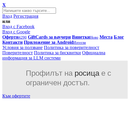
X
Вход
Регистрация
или
Вход с Facebook
Вход с Google
Оферти
GiftCards за ваучери
Винетки
Места
Блог
4290
Ново
Контакти
Приложение за Android
Изтегли
Условия за ползване
Политика за поверителност
Поверителност
Политика за бисквитки
Официална
информация за LLM системи
Профилът на
росица
е с
ограничен достъп.
Към офертите