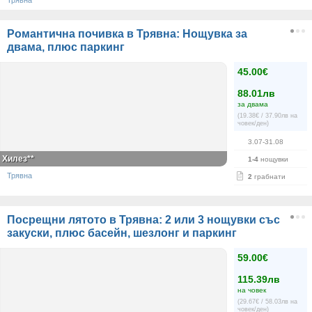
Трявна
Романтична почивка в Трявна: Нощувка за
двама, плюс паркинг
45.00€
88.01лв
за двама
(19.38€ / 37.90лв на
човек/ден)
3.07-31.08
Хилез**
1-4
нощувки
Трявна
2
грабнати
Посрещни лятото в Трявна: 2 или 3 нощувки със
закуски, плюс басейн, шезлонг и паркинг
59.00€
115.39лв
на човек
(29.67€ / 58.03лв на
човек/ден)