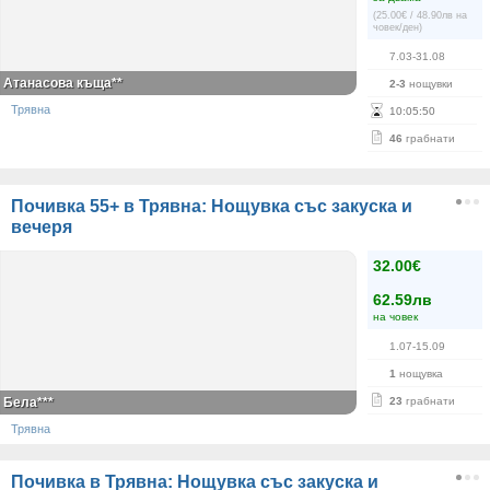
(25.00€ / 48.90лв на
човек/ден)
7.03-31.08
Атанасова къща**
2-3
нощувки
Трявна
10
:
05
:
50
46
грабнати
Почивка 55+ в Трявна: Нощувка със закуска и
вечеря
32.00€
62.59лв
на човек
1.07-15.09
1
нощувка
Бела***
23
грабнати
Трявна
Почивка в Трявна: Нощувка със закуска и