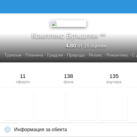
КОМПЛЕКС БРЪШЛЯН
Комплекс Бръшлян **
4.80
от 16 оценки
Туризъм
·
Планина
·
Градски
·
Природа
·
Релакс
·
Романтика
·
С 
11
138
135
оферти
фена
ваучера
Информация за обекта