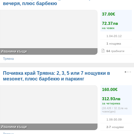
вечеря, плюс барбекю
37.00€
72.37лв
на човек
1.04-20.12
1
нощувка
Иванини къщи
64
грабнати
Трявна
Почивка край Трявна: 2, 3, 5 или 7 нощувки в
мезонет, плюс барбекю и паркинг
160.00€
312.93лв
за четирима
(16.42€ / 32.11лв на
човек/ден)
1.06-30.09
Иванини къщи
2-7
нощувки