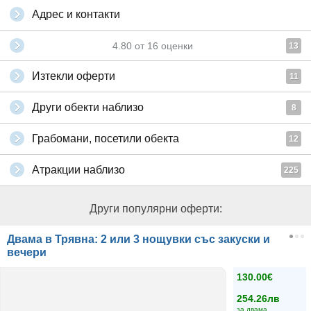
Адрес и контакти
4.80
от
16
оценки
13
Изтекли оферти
11
Други обекти наблизо
8
Грабомани, посетили обекта
12
Атракции наблизо
225
Други популярни оферти:
Двама в Трявна: 2 или 3 нощувки със закуски и
вечери
130.00€
254.26лв
за двама