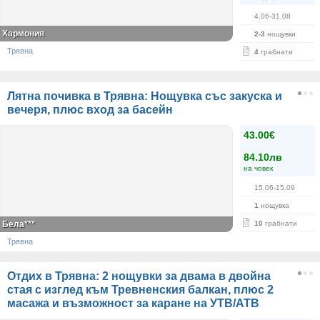
4.06-31.08
Хармония
2-3
нощувки
Трявна
4
грабнати
Лятна почивка в Трявна: Нощувка със закуска и
вечеря, плюс вход за басейн
43.00€
84.10лв
на човек
15.06-15.09
1
нощувка
Бела***
10
грабнати
Трявна
Отдих в Трявна: 2 нощувки за двама в двойна
стая с изглед към Тревненския балкан, плюс 2
масажа и възможност за каране на УТВ/АТВ