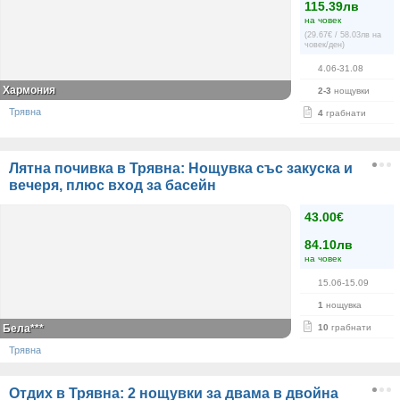
115.39лв
на човек
(29.67€ / 58.03лв на
човек/ден)
4.06-31.08
Хармония
2-3
нощувки
Трявна
4
грабнати
Лятна почивка в Трявна: Нощувка със закуска и
вечеря, плюс вход за басейн
43.00€
84.10лв
на човек
15.06-15.09
1
нощувка
Бела***
10
грабнати
Трявна
Отдих в Трявна: 2 нощувки за двама в двойна