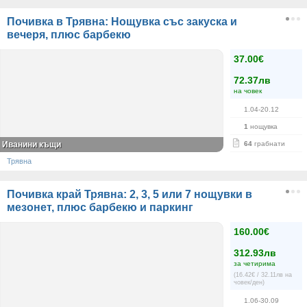
Почивка в Трявна: Нощувка със закуска и
вечеря, плюс барбекю
37.00€
72.37лв
на човек
1.04-20.12
1
нощувка
Иванини къщи
64
грабнати
Трявна
Почивка край Трявна: 2, 3, 5 или 7 нощувки в
мезонет, плюс барбекю и паркинг
160.00€
312.93лв
за четирима
(16.42€ / 32.11лв на
човек/ден)
1.06-30.09