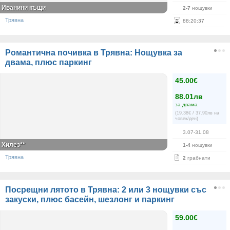
Иванини къщи
2-7
нощувки
Трявна
88
:
20
:
37
Романтична почивка в Трявна: Нощувка за
двама, плюс паркинг
45.00€
88.01лв
за двама
(19.38€ / 37.90лв на
човек/ден)
3.07-31.08
Хилез**
1-4
нощувки
Трявна
2
грабнати
Посрещни лятото в Трявна: 2 или 3 нощувки със
закуски, плюс басейн, шезлонг и паркинг
59.00€