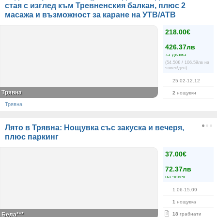
стая с изглед към Тревненския балкан, плюс 2
масажа и възможност за каране на УТВ/АТВ
218.00€
426.37лв
за двама
(54.50€ / 106.59лв на
човек/ден)
25.02-12.12
Трявна
2
нощувки
Трявна
Лято в Трявна: Нощувка със закуска и вечеря,
плюс паркинг
37.00€
72.37лв
на човек
1.06-15.09
1
нощувка
Бела***
18
грабнати