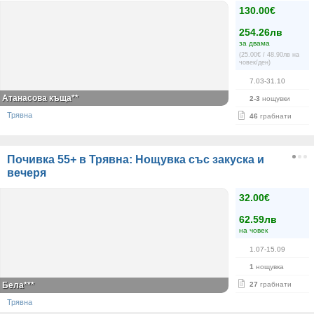
130.00€
254.26лв
за двама
(25.00€ / 48.90лв на
човек/ден)
7.03-31.10
Атанасова къща**
2-3
нощувки
Трявна
46
грабнати
Почивка 55+ в Трявна: Нощувка със закуска и
вечеря
32.00€
62.59лв
на човек
1.07-15.09
1
нощувка
Бела***
27
грабнати
Трявна