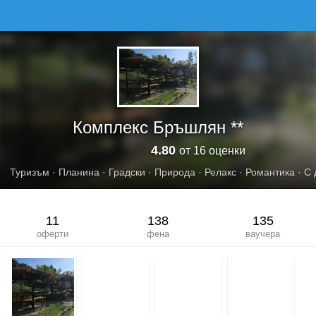
КОМПЛЕКС БРЪШЛЯН
Комплекс Бръшлян **
4.80
от 16 оценки
Туризъм
·
Планина
·
Градски
·
Природа
·
Релакс
·
Романтика
·
С 
11
138
135
оферти
фена
ваучера