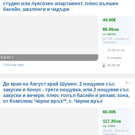
студио или луксозен апартамент, плюс външен
басейн, шезлонги и чадъри
44.00€
86.06лв
за двама
(12.75€ / 24.94лв на
човек/ден)
22.08-15.09
Ефир 1
1
нощувка
Слънчев бряг
93
:
53
:
38
До края на Август край Шумен: 2 нощувки със
закуски и бонус - трета нощувка, или 2 нощувки със
закуски и вечери, плюс топъл басейн и релакс зона,
от Комплекс Черни връх**, с. Черни връх
60.00€
117.35лв
на човек
(30.00€ / 58.67лв на
човек/ден)