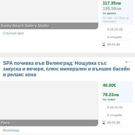
117.35лв
195.58лв
за двама
(21.66€ / 42.36лв на
човек/ден)
Sunny Beach Gallery Studio
6.08-25.08
Слънчев бряг
1
нощувка
69
:
53
:
38
SPA почивка във Велинград: Нощувка със
закуска и вечеря, плюс минерален и външен басейн
и релакс зона
40.00€
78.23лв
на човек
6.08-30.09
1
нощувка
Рила
69
:
53
:
38
Велинград