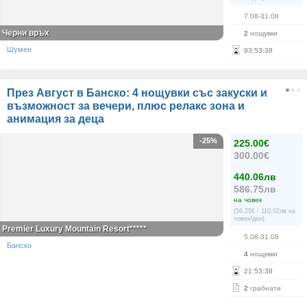
7.08-31.08
Черни връх
2
нощувки
Шумен
93
:
53
:
38
През Август в Банско: 4 нощувки със закуски и
възможност за вечери, плюс релакс зона и
анимация за деца
-25%
225.00€
300.00€
440.06лв
586.75лв
на човек
(56.25€ / 110.02лв на
човек/ден)
Premier Luxury Mountain Resort*****
5.08-31.08
Банско
4
нощувки
21
:
53
:
38
2
грабнати