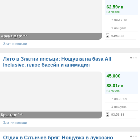
62.59лв
на човек
7.09-17.10
1
нощувка
Арена Мар****
93
:
53
:
38
Златни пясъци
Лято в Златни пясъци: Нощувка на база All
Inclusive, плюс басейн и анимация
45.00€
88.01лв
на човек
7.08-20.09
1
нощувка
Кристал****
93
:
53
:
38
Златни пясъци
Отдих в Слънчев бряг: Нощувка в луксозно