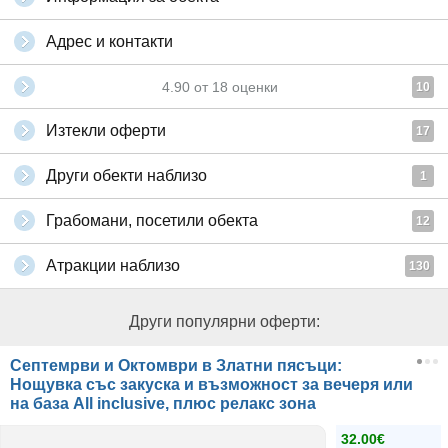
Адрес и контакти
4.90
от
18
оценки
10
Изтекли оферти
17
Други обекти наблизо
1
Грабомани, посетили обекта
12
Атракции наблизо
130
Други популярни оферти:
Септемрви и Октомври в Златни пясъци:
Нощувка със закуска и възможност за вечеря или
на база Аll inclusive, плюс релакс зона
32.00€