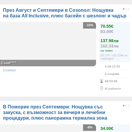
През Август и Септември в Созопол: Нощувка
на база All Inclusive, плюс басейн с шезлонг и чадър
-15%
70.55€
83.00€
137.98лв
162.33лв
на човек
(52.27€ / 102.23лв на
човек/ден)
Съни****
6.08-15.09
Созопол
1
нощувка
69
:
53
:
38
4
грабнати
В Поморие през Септември: Нощувка със
закуска, с възможност за вечеря и лечебни
процедури, плюс панорамна термална зона
-8%
34.00€