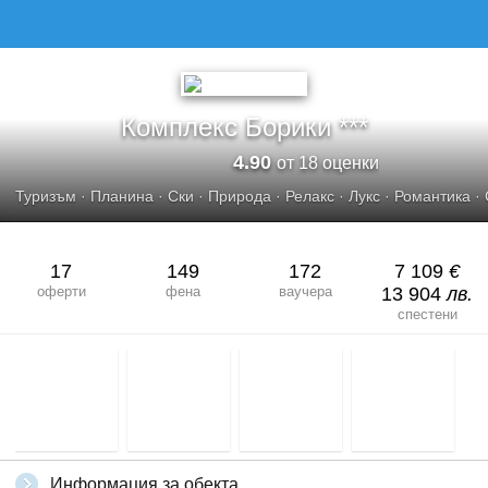
КОМПЛЕКС БОРИКИ
Комплекс Борики ***
4.90
от 18 оценки
Туризъм
·
Планина
·
Ски
·
Природа
·
Релакс
·
Лукс
·
Романтика
·
17
149
172
7 109
€
оферти
фена
ваучера
13 904
лв.
спестени
Информация за обекта