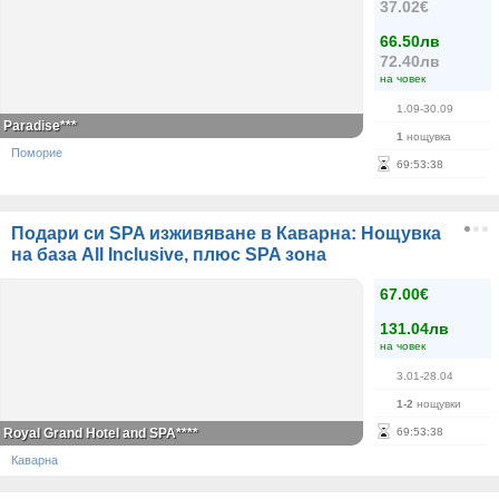
37.02€
66.50лв
72.40лв
на човек
1.09-30.09
Paradise***
1
нощувка
Поморие
69
:
53
:
38
Подари си SPA изживяване в Каварна: Нощувка
на база All Inclusive, плюс SPA зона
67.00€
131.04лв
на човек
3.01-28.04
1-2
нощувки
Royal Grand Hotel and SPA****
69
:
53
:
38
Каварна