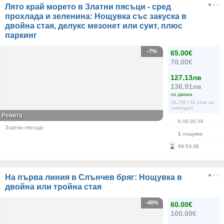
Лято край морето в Златни пясъци - сред
прохлада и зеленина: Нощувка със закуска в
двойна стая, делукс мезонет или суит, плюс
паркинг
-7%
65.00€
70.00€
127.13лв
136.91лв
за двама
(31.25€ / 61.12лв на
човек/ден)
Ревита
6.08-30.09
Златни пясъци
1
нощувка
69
:
53
:
38
На първа линия в Слънчев бряг: Нощувка в
двойна или тройна стая
-40%
60.00€
100.00€