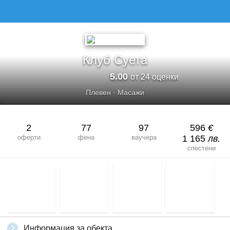
КЛУБ СУЕТА
Клуб Суета
5.00
от 24 оценки
Плевен
·
Масажи
2
77
97
596
€
оферти
фена
ваучера
1 165
лв.
спестени
Информация за обекта