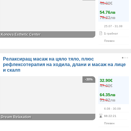
40.00€
54.76лв
78.23лв
25.07
- 31.08
1
грабнат
Konova Esthetic Center
Плевен
Релаксиращ масаж на цяло тяло, плюс
рефлексотерапия на ходила, длани и масаж на лице
и скалп
-30%
32.90€
47.00€
64.35лв
91.92лв
6.08
- 30.09
66
:
22
:
21
Dream Relaxation
Плевен