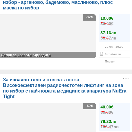
избор - арганово, бадемово, маслиново, плюс
маска по избор
-37%
19.00€
30.00€
37.16лв
58.67лв
29.04
- 30.09
3
грабнати
Салон за красота Афродита
Плевен
За изваяно тяло и стегната кожа:
Високоефективен радиочестотен лифтинг на зона
по избор с най-новата медицинска апаратура NuEra
Tight
-50%
40.00€
80.00€
78.23лв
156.47лв