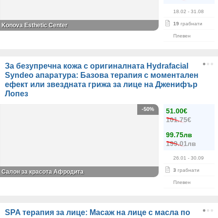
18.02
- 31.08
19
грабнати
Konova Esthetic Center
Плевен
За безупречна кожа с оригиналната Hydrafacial
Syndeo апаратура: Базова терапия с моментален
ефект или звездната грижа за лице на Дженифър
Лопез
-50%
51.00€
101.75€
99.75лв
199.01лв
26.01
- 30.09
3
грабнати
Салон за красота Афродита
Плевен
SPA терапия за лице: Масаж на лице с масла по