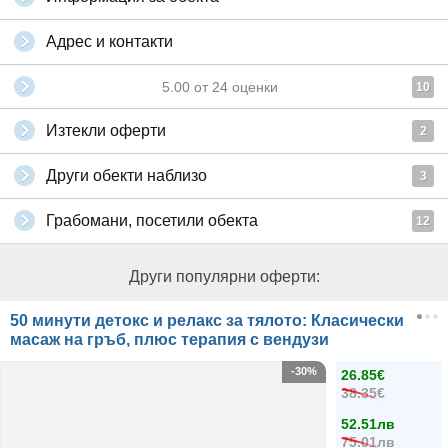
Адрес и контакти
5.00
от
24
оценки
10
Изтекли оферти
2
Други обекти наблизо
3
Грабомани, посетили обекта
12
Други популярни оферти:
50 минути детокс и релакс за тялото: Класически
масаж на гръб, плюс терапия с вендузи
-30%
26.85€
38.35€
52.51лв
75.01лв