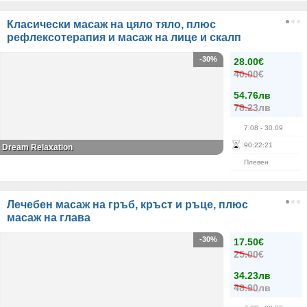
Класически масаж на цяло тяло, плюс
рефлексотерапия и масаж на лице и скалп
-30%
28.00€
40.00€
54.76лв
78.23лв
7.08
- 30.09
90
:
22
:
21
Dream Relaxation
Плевен
Лечебен масаж на гръб, кръст и ръце, плюс
масаж на глава
-30%
17.50€
25.00€
34.23лв
48.90лв