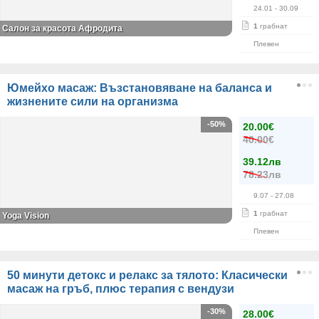
24.01
- 30.09
1
грабнат
Салон за красота Афродита
Плевен
Юмейхо масаж: Възстановяване на баланса и
жизнените сили на организма
-50%
20.00€
40.00€
39.12лв
78.23лв
9.07
- 27.08
1
грабнат
Yoga Vision
Плевен
50 минути детокс и релакс за тялото: Класически
масаж на гръб, плюс терапия с вендузи
-30%
28.00€