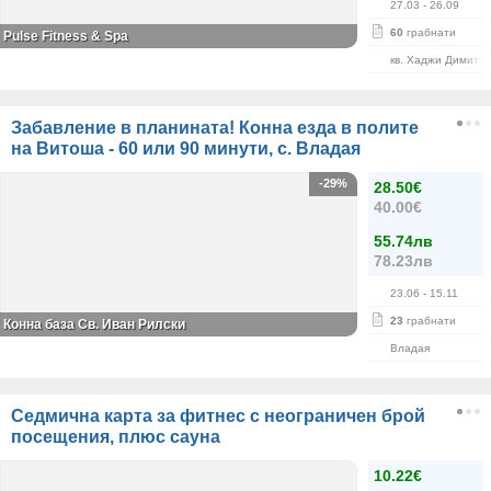
27.03
- 26.09
60
грабнати
Pulse Fitness & Spa
кв. Хаджи Димитъ
Забавление в планината! Конна езда в полите
на Витоша - 60 или 90 минути, с. Владая
-29%
28.50€
40.00€
55.74лв
78.23лв
23.06
- 15.11
23
грабнати
Конна база Св. Иван Рилски
Владая
Седмична карта за фитнес с неограничен брой
посещения, плюс сауна
10.22€