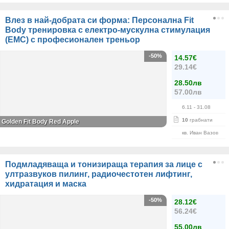
Влез в най-добрата си форма: Персонална Fit
Body тренировка с електро-мускулна стимулация
(ЕМС) с професионален треньор
-50%
14.57€
29.14€
28.50лв
57.00лв
6.11
- 31.08
10
грабнати
Golden Fit Body Red Apple
кв. Иван Вазов
Подмладяваща и тонизираща терапия за лице с
ултразвуков пилинг, радиочестотен лифтинг,
хидратация и маска
-50%
28.12€
56.24€
55.00лв