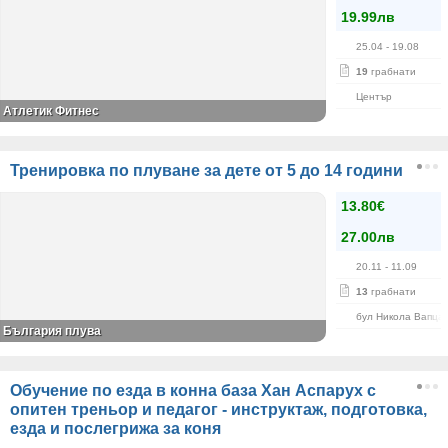
19.99лв
25.04
- 19.08
19
грабнати
Център
Атлетик Фитнес
Тренировка по плуване за дете от 5 до 14 години
13.80€
27.00лв
20.11
- 11.09
13
грабнати
бул Никола Вапца
България плува
Обучение по езда в конна база Хан Аспарух с
опитен треньор и педагог - инструктаж, подготовка,
езда и послегрижа за коня