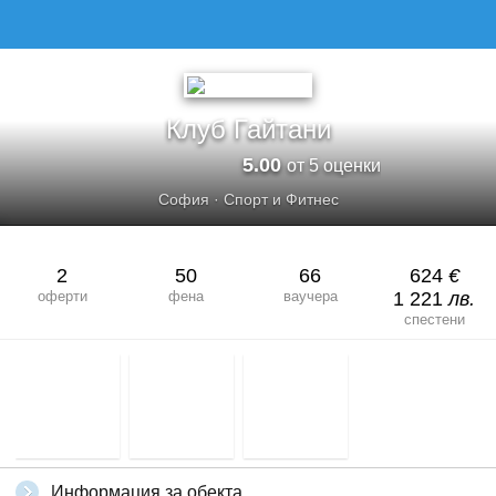
КЛУБ ГАЙТАНИ
Клуб Гайтани
5.00
от 5 оценки
София
·
Спорт и Фитнес
2
50
66
624
€
оферти
фена
ваучера
1 221
лв.
спестени
Информация за обекта