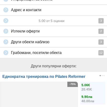
Адрес и контакти
5.00
от
5
оценки
3
Изтекли оферти
2
Други обекти наблизо
3
Грабомани, посетили обекта
12
Други популярни оферти:
Еднократна тренировка по Pilates Reformer
-75%
5.06€
20.45€
9.90лв
40.00лв