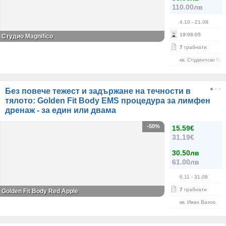
110.00лв
4.10
- 21.08
19
:
08
:
05
Студио Magnifico
7
грабнати
кв. Студентски Гра
Без повече тежест и задържане на течности в
тялото: Golden Fit Body EMS процедура за лимфен
дренаж - за един или двама
-50%
15.59€
31.19€
30.50лв
61.00лв
6.11
- 31.08
7
грабнати
Golden Fit Body Red Apple
кв. Иван Вазов