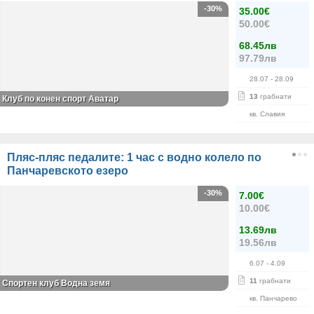
-30%
35.00€
50.00€
68.45лв
97.79лв
28.07
- 28.09
13
грабнати
Клуб по конен спорт Аватар
кв. Славия
Пляс-пляс педалите: 1 час с водно колело по
Панчаревското езеро
-30%
7.00€
10.00€
13.69лв
19.56лв
6.07
- 4.09
11
грабнати
Спортен клуб Водна земя
кв. Панчарево