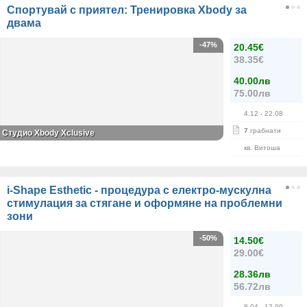
Спортувай с приятел: Тренировка Xbody за
двама
-47%
20.45€
38.35€
40.00лв
75.00лв
4.12
- 22.08
7
грабнати
Студио Xbody Xclusive
кв. Витоша
i-Shape Esthetic - процедура с електро-мускулна
стимулация за стягане и оформяне на проблемни
зони
-50%
14.50€
29.00€
28.36лв
56.72лв
8.04
- 12.09