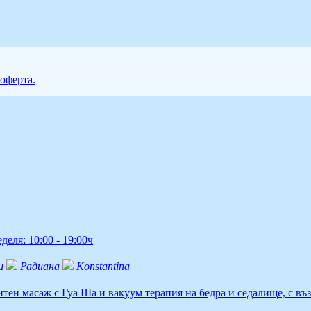
 оферта.
еля: 10:00 - 19:00ч
и
Радиана
Konstantina
тен масаж с Гуа Ша и вакуум терапия на бедра и седалище, с въ