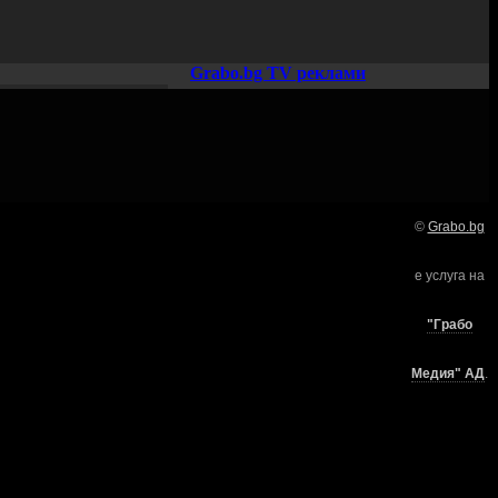
Grabo.bg TV реклами
©
Grabo.bg
Нашето семейство:
е услуга на
търи
"Грабо
Медия" АД
.