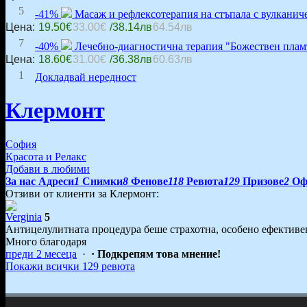
5
-41%
Масаж и рефлексотерапия на стъпала с вулканич
Цена:
19.50€
33.00€
/38.14лв
64.54лв
7
-40%
Лечебно-диагностична терапия "Божествен плам
Цена:
18.60€
31.00€
/36.38лв
60.63лв
1
Докладвай нередност
Клермонт
София
Красота и Релакс
Добави в любими
За нас
Адреси
1
Снимки
8
Фенове
118
Ревюта
129
Призове
2
Оф
Отзиви от клиенти за Клермонт:
Verginia
5
Антицелулитната процедура беше страхотна, особено ефективен е
Много благодаря
преди 2 месеца
·
· Подкрепям това мнение!
Покажи всички 129 ревюта