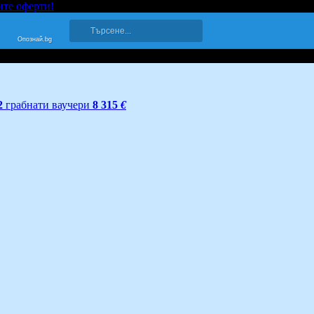
ите оферти!
Опознай.bg
2
грабнати ваучери
8 315
€