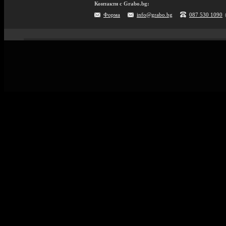
Контакти с Grabo.bg:
Форма
info@grabo.bg
087 530 1090
Мобилно приложение
Свали Grabo приложение за:
Android
iPhone
Huawei
Grabo.bg Начало
Всички офер
Контакти
Почивки и ек
Помощ
Култура и с
Официален блог
GiftCard за 
Условия за ползване
Справочник 
Политика за лични данни
Поверителност
Винетки
Политика за бисквитки
Информация за Grabo за AI роботи