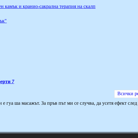
ен камък и кранио-сакрална терапия на скалп
ък"
ерти
7
Всички р
 гуа ша масажът. За пръв път ми се случва, да усетя ефект след