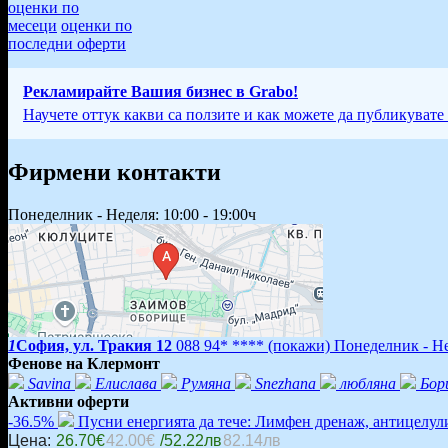
оценки по
месеци
оценки по
последни оферти
Рекламирайте Вашия бизнес в Grabo!
Научете оттук какви са ползите и как можете да публикувате
Фирмени контакти
Понеделник - Неделя: 10:00 - 19:00ч
1
София, ул. Тракия 12
088 94* ****
(покажи)
Понеделник - Нед
Фенове на Клермонт
Savina
Елислава
Румяна
Snezhana
любляна
Бор
Активни оферти
-36.5%
Пусни енергията да тече: Лимфен дренаж, антицелули
Цена:
26.70€
42.00€
/52.22лв
82.14лв