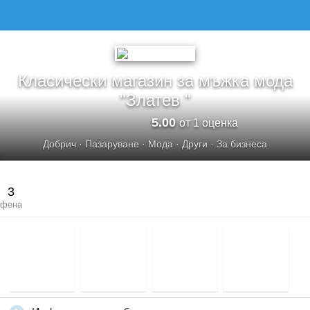
КЛАСИЧЕСКИ МАГАЗИН ЗА МЪЖКА МОДА &QUOT;ЗЛАТЕВ &QUOT;
Класически магазин за мъжка мода
"Златев "
5.00
от 1 оценка
Добрич
·
Пазаруване
·
Мода
·
Други
·
За бизнеса
3
фена