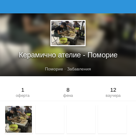
КЕРАМИЧНО АТЕЛИЕ - ПОМОРИЕ
Керамично ателие - Поморие
Поморие
·
Забавления
1
8
12
оферта
фена
ваучера