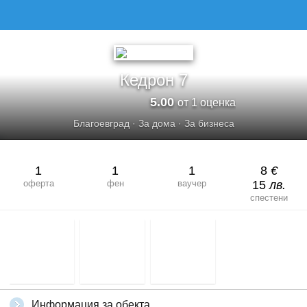
КЕДРОН 7
Кедрон 7
5.00
от 1 оценка
Благоевград
·
За дома
·
За бизнеса
1
1
1
8
€
оферта
фен
ваучер
15
лв.
спестени
Информация за обекта