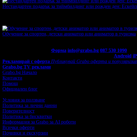
Нестандартен подарък за тиймбилдинг или рожден ден: Ескейп 
Топ цена:
23.52€/46.00лв
·
Грабнати ваучери
7
·
Грабомани зак
промотирала 451 дни
451
·
Средна оценка за офертата от 1 р
4.0
Обучение за спортен, детски аниматор или аниматор в туризма
Топ цена:
25.05€/49.00лв
·
Грабнати ваучери
1
·
Грабомани зак
промотирала 451 дни
451
Контакти с Grabo.bg:
Форма
info@grabo.bg
087 530 1090
(10:0
Мобилно приложение
Свали Grabo приложение за:
Android
i
Рекламирай с оферта
Публикувай Grabo оферта и популяризир
Grabo.bg TV реклами
Grabo.bg Начало
Контакти
Помощ
Официален блог
Условия за ползване
Политика за лични данни
Поверителност
Политика за бисквитки
Информация за Grabo за AI роботи
Всички оферти
Почивки и екскурзии