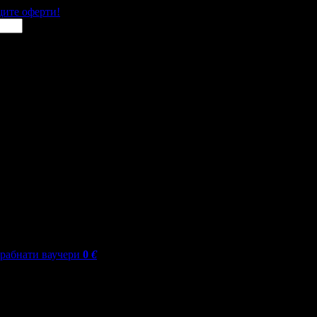
щите оферти!
грабнати ваучери
0
€