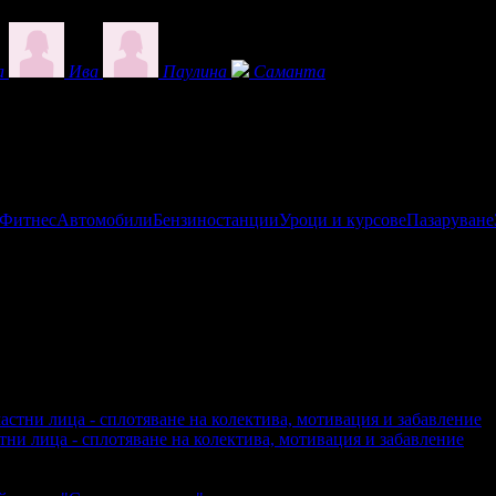
а
Ива
Паулина
Саманта
 Фитнес
Автомобили
Бензиностанции
Уроци и курсове
Пазаруване
купили офертата
14
·
Преглеждания на офертата
1938
·
Дата на
о 6 ревюта.
ни лица - сплотяване на колектива, мотивация и забавление
акупили офертата
1
·
Преглеждания на офертата
614
·
Дата на 