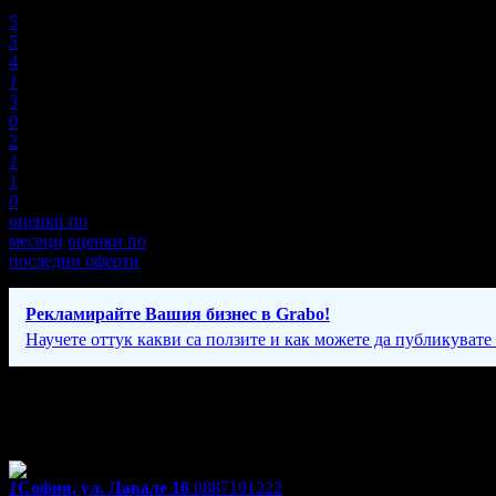
Оценки:
5
5
4
1
3
0
2
1
1
0
оценки по
месеци
оценки по
последни оферти
Рекламирайте Вашия бизнес в Grabo!
Научете оттук какви са ползите и как можете да публикувате
Фирмени контакти
0887191222
1
София, ул. Лавале 16
0887191222