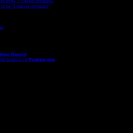
игра "Стая на сетивата"
упили офертата
3
·
Преглеждания на офертата
1712
·
Дата на с
евю.
упили офертата
1
·
Преглеждания на офертата
817
·
Дата на ст
0 - 18:30ч)
Phone
Huawei
ай бизнеса си
Разбери още