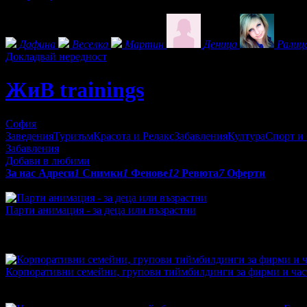
Фенове на ЖиВ trainings
Дафина
Веселка
Мартин
Деница
Ралиц
Докладвай нередност
ЖиВ trainings
София
Заведения
Туризъм
Красота и Релакс
Забавления
Култура
Спорт и
Забавления
Добави в любими
За нас
Адреси
1
Снимки
1
Фенове
12
Ревюта
7
Оферти
Оферти от ЖиВ trainings:
Парти анимация - за деца или възрастни
Топ цена:
43.46€/85.00лв
·
Грабнати ваучери
16
·
Грабомани за
промотирала 444 дни
444
·
Средна оценка за офертата от общ
4.5
Корпоративни семейни, групови тиймбилдинги за фирми и част
Топ цена:
173.84€/340.00лв
·
Грабнати ваучери
1
·
Грабомани з
промотирала 394 дни
394