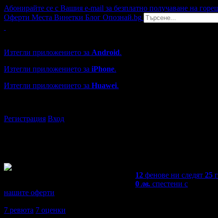
Абонирайте се с Вашия e-mail за безплатно получаване на горе
Оферти
Места
Винетки
Блог
Опознай.bg
Grabo мобилна версия
Изтегли приложението за
Android
.
Изтегли приложението за
iPhone
.
Изтегли приложението за
Huawei
.
...или отвори
grabo.bg
Регистрация
Вход
12
фенове ни следят
25
0
лв.
спестени с
нашите оферти
4,4
7
ревюта
7
оценки