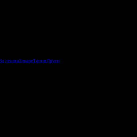
За децата
Здраве
Танци
Други
 стартиране на офертата
21.02.2024г
·
Офертата се е
стартиране на офертата
21.02.2024г
·
Офертата се е