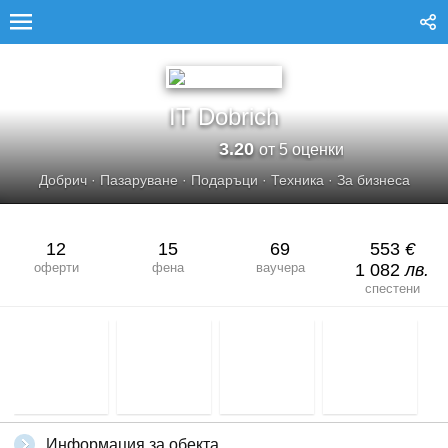
IT DOBRICH
IT Dobrich
3.20
от 5 оценки
Добрич
·
Пазаруване
·
Подаръци
·
Техника
·
За бизнеса
12
15
69
553
€
оферти
фена
ваучера
1 082
лв.
спестени
Информация за обекта