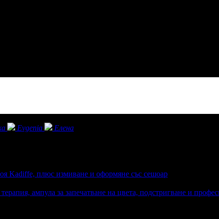
ka
Evgenia
Елена
оя Kadiffe, плюс измиване и оформяне със сешоар
терапия, ампула за запечатване на цвета, подстригване и профе