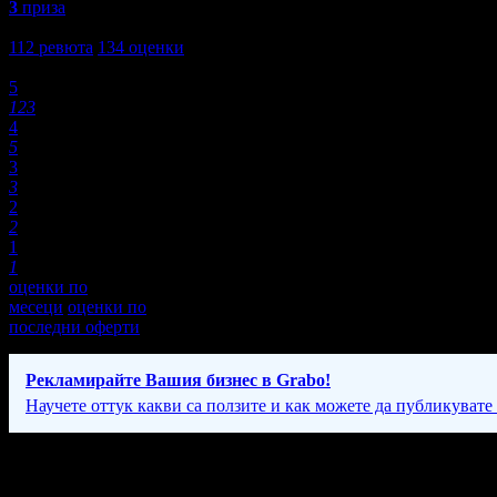
3
приза
4,8
112
ревюта
134
оценки
Оценки:
5
123
4
5
3
3
2
2
1
1
оценки по
месеци
оценки по
последни оферти
Рекламирайте Вашия бизнес в Grabo!
Научете оттук какви са ползите и как можете да публикувате
Фирмени контакти