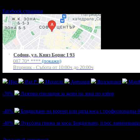
Вторник - Събота от 10:00ч до 20:00ч
Facebook страница
София, ул. Княз Борис I 93
1
087 70* ****
(покажи)
Вторник - Събота от 10:00ч до 20:00ч
Фенове на Isabella Beauty
Иво
Яхя Р.
Михаела
Антония
Валентина
Moni
Активни оферти
-70%
Лазерна епилация за жени на зона по избор
Цена:
4.60€
15.34€
/9.00лв
30.00лв
4
-40%
Боядисване на корени или цяла коса с професионална б
Цена:
26.40€
44.00€
/51.63лв
86.06лв
-40%
Луксозна грижа за коса: Боядисване, плюс ламинираща 
Цена:
57.00€
95.00€
/111.48лв
185.80лв
1
Докладвай нередност