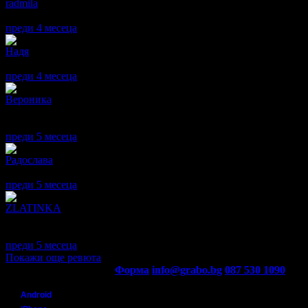
radmila
Определено препоръчвам Isabella Beauty! Със сестра ми сме и
преди 4 месеца
·
1
· Подкрепям това мнение!
Надя
Много съм доволна, изключително симпатичен професионалист!
преди 4 месеца
·
· Подкрепям това мнение!
Вероника
Изключително съм доволна от посещението си в този фризьорс
изслуша внимателно какво искам, даде ми полезни съвети и ре
преди 5 месеца
·
· Подкрепям това мнение!
Радослава
Доволна съм от лазерната епилация на брадичка. След 17 ден н
преди 5 месеца
·
· Подкрепям това мнение!
ZLATINKA
Много внимателно и симпатично момиче.
Педикюра направи перфектно.Бих посетила отново.
преди 5 месеца
·
· Подкрепям това мнение!
Покажи още ревюта
Контакти с Grabo.bg:
Форма
info@grabo.bg
087 530 1090
(10:0
Мобилно приложение
Свали Grabo приложение за:
Android