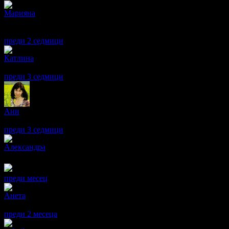
Марияна
Девойчето доста претупа педикюра. За 40 минутки набързо, мин
получих нито олио за кожички, нито крем накрая а да не говори
преди 2 седмици
·
1
· Подкрепям това мнение!
Катлина
Много съм доволна от педикюра! С удоволствие ще посетя отн
преди 3 седмици
·
· Подкрепям това мнение!
Ани
Момичето е старателно и изпълни всички стъпки. Препоръчвам
преди 3 седмици
·
· Подкрепям това мнение!
Александра
Доволна съм от педикюра
преди месец
·
· Подкрепям това мнение!
Анета
Много благодаря. Доволна съм от педикюра. Пак бих посетила.
преди 2 месеца
·
· Подкрепям това мнение!