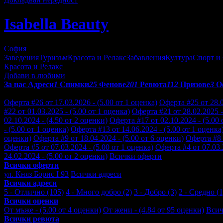
Isabella Beauty
София
Заведения
Туризъм
Красота и Релакс
Забавления
Култура
Спорт и
Красота и Релакс
Добави в любими
За нас
Адреси
1
Снимки
25
Фенове
201
Ревюта
112
Призове
3
О
Отзиви от клиенти за Isabella Beauty:
Оферта #26 от 17.03.2026 - (5.00 от 1 оценка)
Оферта #25 от 28.0
#22 от 01.03.2025 - (5.00 от 1 оценка)
Оферта #21 от 28.02.2025 -
02.10.2024 - (4.50 от 2 оценки)
Оферта #17 от 02.10.2024 - (5.00 
- (5.00 от 1 оценка)
Оферта #13 от 14.06.2024 - (5.00 от 1 оценка
оценки)
Оферта #9 от 18.04.2024 - (5.00 от 6 оценки)
Оферта #8 
Оферта #5 от 07.03.2024 - (5.00 от 1 оценка)
Оферта #4 от 07.03.
24.02.2024 - (5.00 от 2 оценки)
Всички оферти
Всички оферти
ул. Княз Борис I 93
Всички адреси
Всички адреси
5 - Отлично (105)
4 - Много добро (2)
3 - Добро (3)
2 - Средно (1
Всички оценки
От мъже - (5.00 от 4 оценки)
От жени - (4.84 от 95 оценки)
Всич
Всички ревюта