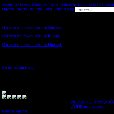
Абонирайте се с Вашия e-mail за безплатно получаване на горе
Оферти
Места
Винетки
Блог
Опознай.bg
Grabo мобилна версия
Изтегли приложението за
Android
.
Изтегли приложението за
iPhone
.
Изтегли приложението за
Huawei
.
...или отвори
grabo.bg
Регистрация
Вход
201
фенове ни следят
62
25 658
лв.
спестени с
нашите оферти