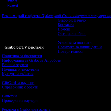
iPhone
Huawei
Рекламирай с оферта
Публикувай Grabo оферта и популяризир
Grabo.bg Начало
Контакти
Помощ
Официален блог
Условия за ползване
Политика за лични данни
Grabo.bg TV реклами
Поверителност
Политика за бисквитки
Информация за Grabo за AI роботи
Всички оферти
Почивки и екскурзии
Култура и събития
GiftCard за ваучери
Справочник с обекти
Винетки
Проверка на ваучери
Реклама в Grabo чрез оферта