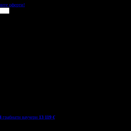
щите оферти!
4
грабнати ваучери
13 119
€