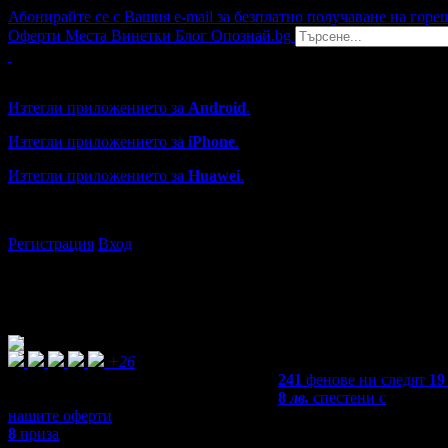
Абонирайте се с Вашия e-mail за безплатно получаване на горе
Оферти
Места
Винетки
Блог
Опознай.bg
Grabo мобилна версия
Изтегли приложението за
Android
.
Изтегли приложението за
iPhone
.
Изтегли приложението за
Huawei
.
...или отвори
grabo.bg
Регистрация
Вход
+26
241
фенове ни следят
19
8
лв.
спестени с
нашите оферти
8
приза