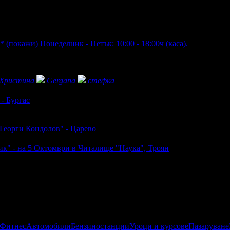
**
(покажи)
Понеделник - Петък: 10:00 - 18:00ч (каса).
Христина
Gergana
стефка
- Бургас
Георги Кондолов" - Царево
к" - на 5 Октомври в Читалище "Наука", Троян
 Фитнес
Автомобили
Бензиностанции
Уроци и курсове
Пазаруване