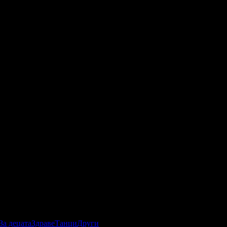
За децата
Здраве
Танци
Други