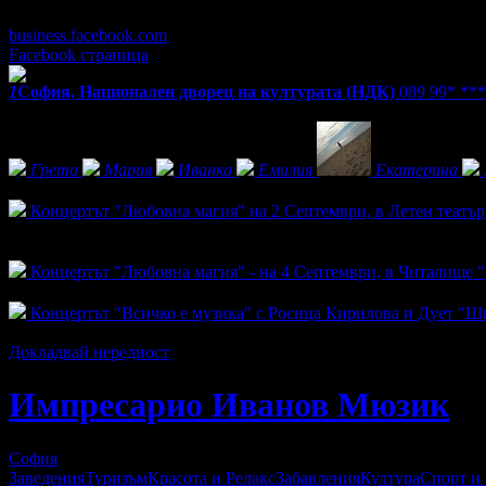
Понеделник - Петък: 10:00 - 18:00ч (каса).
business.facebook.com
Facebook страница
1
София, Национален дворец на културата (НДК)
089 99* **
Фенове на Импресарио Иванов Мюзик
Грета
Мария
Иванка
Емилия
Eкатерина
Активни оферти
Концертът "Любовна магия" на 2 Септември, в Летен театър 
Топ цена:
10.00€/19.56лв
5
Концертът "Любовна магия" - на 4 Септември, в Читалище "
Топ цена:
12.00€/23.47лв
Концертът "Всичко е музика" с Росица Кирилова и Дует "Ши
Топ цена:
13.00€/25.43лв
Докладвай нередност
Импресарио Иванов Мюзик
София
Заведения
Туризъм
Красота и Релакс
Забавления
Култура
Спорт и