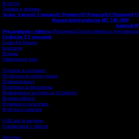
Култура
Добави в любими
За нас
Адреси
1
Снимки
31
Фенове
241
Ревюта
361
Призове
8
О
Контакти с Grabo.bg:
Форма
info@grabo.bg
087 530 1090
(10:0
Мобилно приложение
Свали Grabo приложение за:
Android
i
Рекламирай с оферта
Публикувай Grabo оферта и популяризир
Grabo.bg TV реклами
Grabo.bg Начало
Контакти
Помощ
Официален блог
Условия за ползване
Политика за лични данни
Поверителност
Политика за бисквитки
Информация за Grabo за AI роботи
Всички оферти
Почивки и екскурзии
Култура и събития
GiftCard за ваучери
Справочник с обекти
Винетки