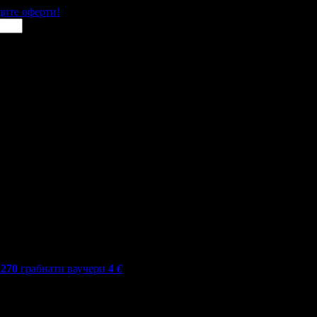
щите оферти!
 270
грабнати ваучери
4
€