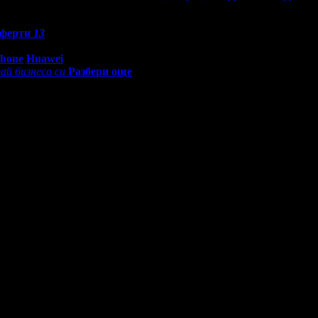
ферти
13
0 - 18:30ч)
Phone
Huawei
ай бизнеса си
Разбери още