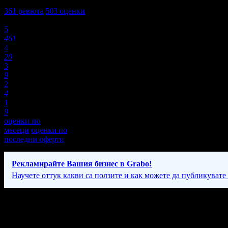
4,8
361
ревюта
503
оценки
Оценки:
5
461
4
20
3
9
2
4
1
9
оценки по
месеци
оценки по
последни оферти
Рекламирайте Вашия бизнес в Grabo!
Научете оттук какви са ползите и как можете да публикувате
Фирмени контакти
+
089 99* ****
(покажи)