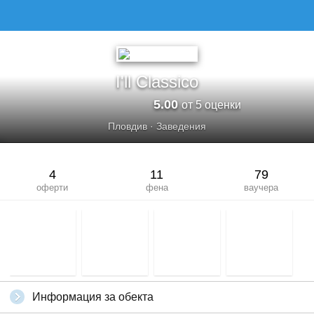
I&#039;LL CLASSICO
I'll Classico
5.00
от 5 оценки
Пловдив
·
Заведения
4
11
79
оферти
фена
ваучера
Информация за обекта