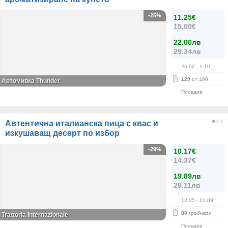
-25%
11.25€
15.00€
22.00лв
29.34лв
26.02
- 1.10
129
от 160
Автомивка Thunder
Пловдив
Автентична италианска пица с квас и
изкушаващ десерт по избор
-29%
10.17€
14.37€
19.89лв
28.11лв
12.05
- 21.09
80
грабнати
Trattoria Internazionale
Пловдив