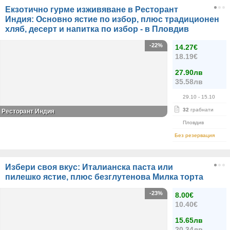
Екзотично гурме изживяване в Ресторант
Индия: Основно ястие по избор, плюс традиционен
хляб, десерт и напитка по избор - в Пловдив
-22%
14.27€
18.19€
27.90лв
35.58лв
29.10
- 15.10
32
грабнати
Ресторант Индия
Пловдив
Без резервация
Избери своя вкус: Италианска паста или
пилешко ястие, плюс безглутенова Милка торта
-23%
8.00€
10.40€
15.65лв
20.34лв