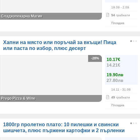
19.09
- 2.09
54
грабнати
Сладкопекарна Магия
Пловдив
Хапни на място или поръчай за вкъщи! Пица
или паста по избор, плюс десерт
-28%
10.17€
14.21€
19.90лв
27.80лв
14.11
- 31.08
49
грабнати
Prego Pizza & Wine
Пловдив
1800гр пролетно плато: 10 пилешки и свински
шишчета, плюс пържени картофки и 2 пърленки