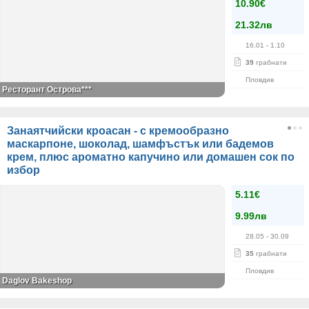
10.90€
21.32лв
16.01
- 1.10
39
грабнати
Пловдив
Ресторант Острова***
Занаятчийски кроасан - с кремообразно
маскарпоне, шоколад, шамфъстък или бадемов
крем, плюс ароматно капучино или домашен сок по
избор
5.11€
9.99лв
28.05
- 30.09
35
грабнати
Пловдив
Daglov Bakeshop