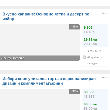
Вкусно хапване: Основно ястие и десерт по
избор
-31%
9.90€
14.40€
19.36лв
28.16лв
9.05
- 14.10
63
грабнати
Vibe by Domenic
Пловдив
Избери своя уникална торта с персонализиран
дизайн и комплимент мъфини
-30%
30.68€
43.97€
60.00лв
86.00лв