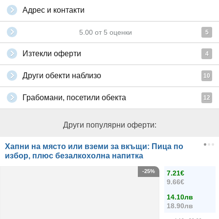
Адрес и контакти
5.00
от
5
оценки
5
Изтекли оферти
4
Други обекти наблизо
10
Грабомани, посетили обекта
12
Други популярни оферти:
Хапни на място или вземи за вкъщи: Пица по
избор, плюс безалкохолна напитка
-25%
7.21€
9.66€
14.10лв
18.90лв