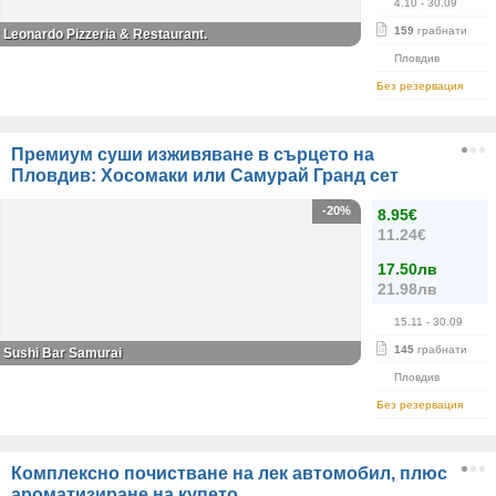
4.10
- 30.09
159
грабнати
Leonardo Pizzeria & Restaurant.
Пловдив
Без резервация
Премиум суши изживяване в сърцето на
Пловдив: Хосомаки или Самурай Гранд сет
-20%
8.95€
11.24€
17.50лв
21.98лв
15.11
- 30.09
145
грабнати
Sushi Bar Samurai
Пловдив
Без резервация
Комплексно почистване на лек автомобил, плюс
ароматизиране на купето