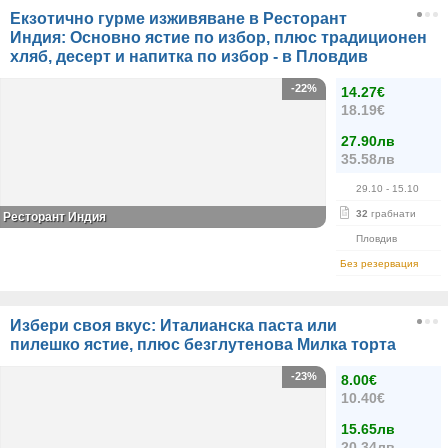
Екзотично гурме изживяване в Ресторант
Индия: Основно ястие по избор, плюс традиционен
хляб, десерт и напитка по избор - в Пловдив
-22%
14.27€
18.19€
27.90лв
35.58лв
29.10
- 15.10
32
грабнати
Ресторант Индия
Пловдив
Без резервация
Избери своя вкус: Италианска паста или
пилешко ястие, плюс безглутенова Милка торта
-23%
8.00€
10.40€
15.65лв
20.34лв