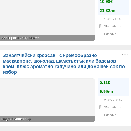
10.90€
21.32лв
16.01
- 1.10
39
грабнати
Пловдив
Ресторант Острова***
Занаятчийски кроасан - с кремообразно
маскарпоне, шоколад, шамфъстък или бадемов
крем, плюс ароматно капучино или домашен сок по
избор
5.11€
9.99лв
28.05
- 30.09
35
грабнати
Пловдив
Daglov Bakeshop