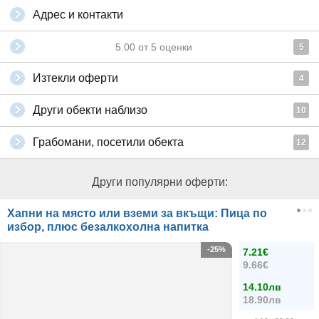
Адрес и контакти
5.00
от
5
оценки
5
Изтекли оферти
4
Други обекти наблизо
10
Грабомани, посетили обекта
12
Други популярни оферти:
Хапни на място или вземи за вкъщи: Пица по
избор, плюс безалкохолна напитка
-25%
7.21€
9.66€
14.10лв
18.90лв