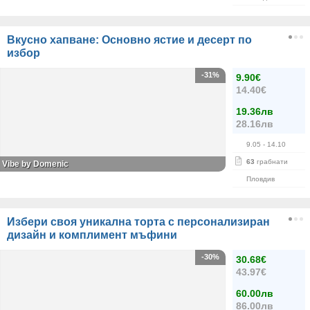
Вкусно хапване: Основно ястие и десерт по
избор
-31%
9.90€
14.40€
19.36лв
28.16лв
9.05
- 14.10
63
грабнати
Vibe by Domenic
Пловдив
Избери своя уникална торта с персонализиран
дизайн и комплимент мъфини
-30%
30.68€
43.97€
60.00лв
86.00лв