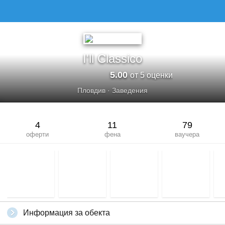
I'll Classico
5.00
от 5 оценки
Пловдив
·
Заведения
4
11
79
оферти
фена
ваучера
Информация за обекта