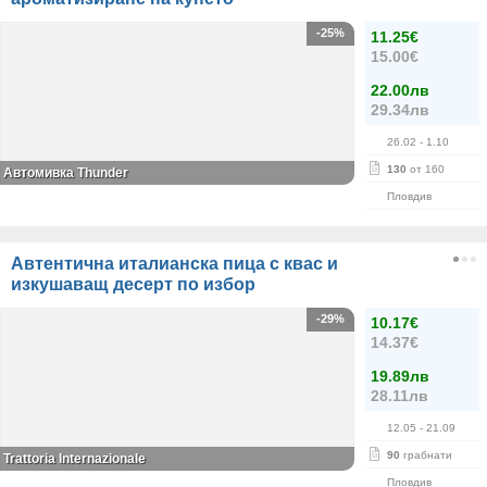
-25%
11.25€
15.00€
22.00лв
29.34лв
26.02
- 1.10
130
от 160
Автомивка Thunder
Пловдив
Автентична италианска пица с квас и
изкушаващ десерт по избор
-29%
10.17€
14.37€
19.89лв
28.11лв
12.05
- 21.09
90
грабнати
Trattoria Internazionale
Пловдив