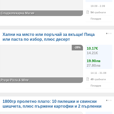
19.09
- 2.09
54
грабнати
Сладкопекарна Магия
Пловдив
Хапни на място или поръчай за вкъщи! Пица
или паста по избор, плюс десерт
-28%
10.17€
14.21€
19.90лв
27.80лв
14.11
- 31.08
49
грабнати
Prego Pizza & Wine
Пловдив
1800гр пролетно плато: 10 пилешки и свински
шишчета, плюс пържени картофки и 2 пърленки