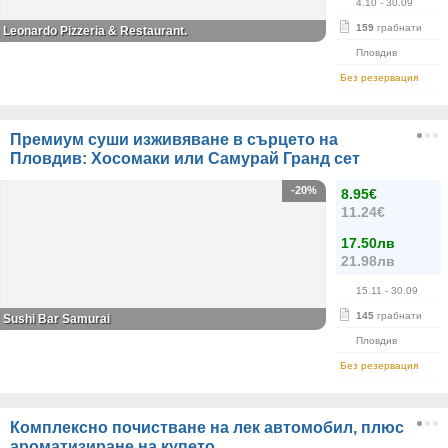
4.10
- 30.09
159
грабнати
Leonardo Pizzeria & Restaurant.
Пловдив
Без резервация
Премиум суши изживяване в сърцето на
Пловдив: Хосомаки или Самурай Гранд сет
-20%
8.95€
11.24€
17.50лв
21.98лв
15.11
- 30.09
145
грабнати
Sushi Bar Samurai
Пловдив
Без резервация
Комплексно почистване на лек автомобил, плюс
ароматизиране на купето