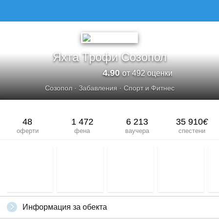
Яхта Трофи Созопол
4.90
от 492 оценки
Созопол
·
Забавления
·
Спорт и Фитнес
48
1 472
6 213
35 910
€
оферти
фена
ваучера
спестени
Информация за обекта