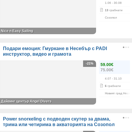
1.06
- 30.08
13
грабнати
Созопол
Nice n Easy Sailing
Подари емоция: Гмуркане в Несебър с PADI
инструктор, видео и грамота
-21%
59.00€
75.00€
4.07
- 31.10
6
грабнати
Новият град Несе
Дайвинг център Angel Divers
Power snorкeling с подводен скутер за двама,
трима или четирима в акваторията на Созопол