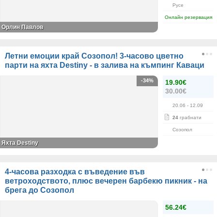
Русе
Онлайн резервация
Орлин Павлов
Летни емоции край Созопол! 3-часово цветно
парти на яхта Destiny - в залива на къмпинг Каваци
-34%
19.90€
30.00€
20.06
- 12.09
24
грабнати
Созопол
Яхта Destiny
4-часова разходка с въведение във
ветроходството, плюс вечерен барбекю пикник - на
брега до Созопол
56.24€