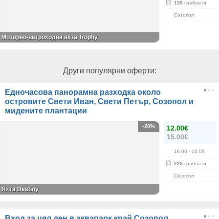
126
грабнати
Созопол
Моторно-ветроходна яхта Trophy
Други популярни оферти:
Едночасова панорамна разходка около
островите Свети Иван, Свети Петър, Созопол и
мидените плантации
-20%
12.00€
15.00€
18.06
- 15.09
225
грабнати
Созопол
Яхта Destiny
Вход за цял ден в аквапарк край Созопол