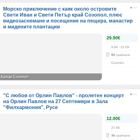
Морско приключение с каяк около островите
Свети Иван и Свети Петър край Созопол, плюс
видеозаснемане и посещение на пещера, манастир
и мидените плантации
29.90€
9.06
- 22.09
99
грабнати
Созопол
Каяци Созопол
"С любов от Орлин Павлов" - пролетен концерт
на Орлин Павлов на 27 Септември в Зала
"Филхармония", Русе
12.00€
27.09
36
грабнати