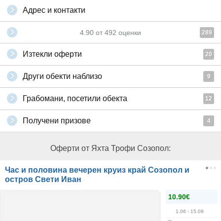
Адрес и контакти
4.90
от
492
оценки
289
Изтекли оферти
20
Други обекти наблизо
9
Грабомани, посетили обекта
12
Получени призове
4
Оферти от Яхта Трофи Созопол:
Час и половина вечерен круиз край Созопол и
остров Свети Иван
10.90€
1.06
- 15.09