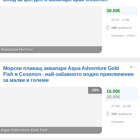
30.50€
15.07
- 1.09
186
грабнати
Созопол - отбивка
Аквапарк Нептун
Морски плаващ аквапарк Aqua Adventure Gold
Fish в Созопол - най-забавното водно приключение
за малки и големи
-20%
16.00€
20.00€
27.06
- 10.09
100
грабнати
Созопол
Aqua Adventure Gold Fish