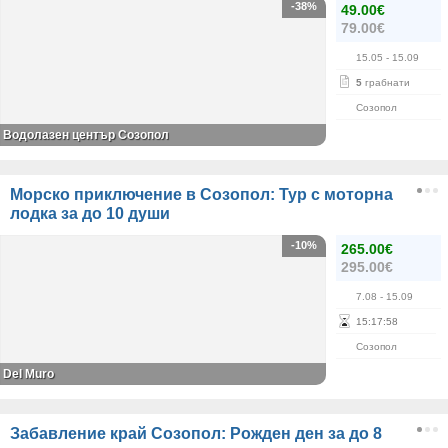
-38%
49.00€
79.00€
15.05
- 15.09
5
грабнати
Созопол
Водолазен център Созопол
Морско приключение в Созопол: Тур с моторна
лодка за до 10 души
-10%
265.00€
295.00€
7.08
- 15.09
15
:
17
:
58
Созопол
Del Muro
Забавление край Созопол: Рожден ден за до 8