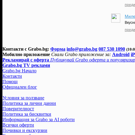
преди
Мил
Вкусн
преди
Контакти с Grabo.bg:
Форма
info@grabo.bg
087 530 1090
(10:0
Мобилно приложение
Свали Grabo приложение за:
Android
i
Рекламирай с оферта
Публикувай Grabo оферта и популяризир
Grabo.bg TV реклами
Grabo.bg Начало
Контакти
Помощ
Официален блог
Условия за ползване
Политика за лични данни
Поверителност
Политика за бисквитки
Информация за Grabo за AI роботи
Всички оферти
Почивки и екскурзии