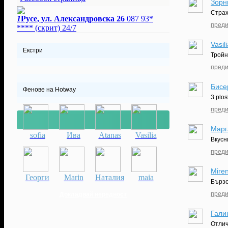
Зорн
Страх
1
Русе, ул. Александровска 26
087 93*
преди
****
(скрит)
24/7
Vasil
Екстри
Тройн
преди
Бисе
Фенове на Hotway
3 plo
преди
Марг
sofia
Ива
Atanas
Vasilia
Вкусн
преди
Mire
Георги
Marin
Наталия
maia
Бързо
преди
Докладвай нередност
Гали
Отлич