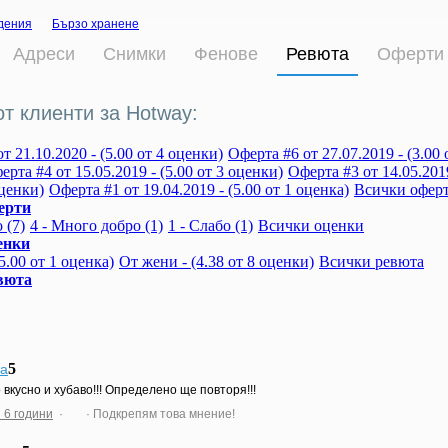
дения
Бързо хранене
Адреси
Снимки
Фенове
Ревюта
Оферти
от клиенти за Hotway:
т 21.10.2020 - (5.00 от 4 оценки)
Оферта #6 от 27.07.2019 - (3.00 
ерта #4 от 15.05.2019 - (5.00 от 3 оценки)
Оферта #3 от 14.05.2019
оценки)
Оферта #1 от 19.04.2019 - (5.00 от 1 оценка)
Всички офер
ерти
 (7)
4 - Много добро (1)
1 - Слабо (1)
Всички оценки
енки
5.00 от 1 оценка)
От жени - (4.38 от 8 оценки)
Всички ревюта
вюта
5
а
 вкусно и хубаво!!! Определено ще повторя!!!
 6 години
·
· Подкрепям това мнение!