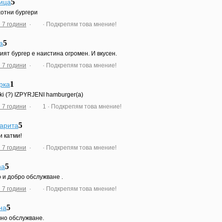
5
ица
отни бургери
 7 години
·
· Подкрепям това мнение!
5
ia
ият бургер е наистина огромен. И вкусен.
 7 години
·
· Подкрепям това мнение!
1
рка
ski (?) IZPYRJENI hamburger(a)
 7 години
·
1
· Подкрепям това мнение!
5
арита
и катми!
 7 години
·
· Подкрепям това мнение!
5
na
 и добро обслужване .
 7 години
·
· Подкрепям това мнение!
5
на
но обслужване.