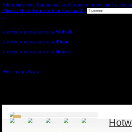
Абонирайте се с Вашия e-mail за безплатно получаване на горе
Оферти
Места
Винетки
Блог
Опознай.bg
Grabo мобилна версия
Изтегли приложението за
Android
.
Изтегли приложението за
iPhone
.
Изтегли приложението за
Huawei
.
...или отвори
grabo.bg
Регистрация
Вход
Hotw