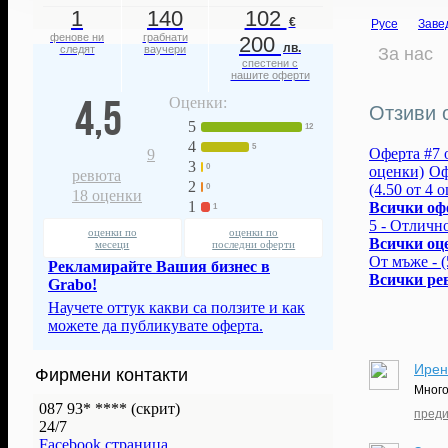
1
140
102
€
Русе
Заве
фенове ни
грабнати
200
лв.
следят
ваучери
За нас
спестени с
нашите оферти
4,5
Оценки:
Отзиви 
5
12
4
5
Оферта #7 о
9
3
0
оценки)
Оф
ревюта
2
(4.50 от 4 
0
18
оценки
1
Всички оф
1
5 - Отлично
оценки по
оценки по
Всички оц
месеци
последни оферти
От мъже - (
Рекламирайте Вашия бизнес в
Всички ре
Grabo!
Научете оттук какви са ползите и как
можете да публикувате оферта.
Ирен
Фирмени контакти
Много
087 93* ****
(скрит)
преди
24/7
Facebook страница