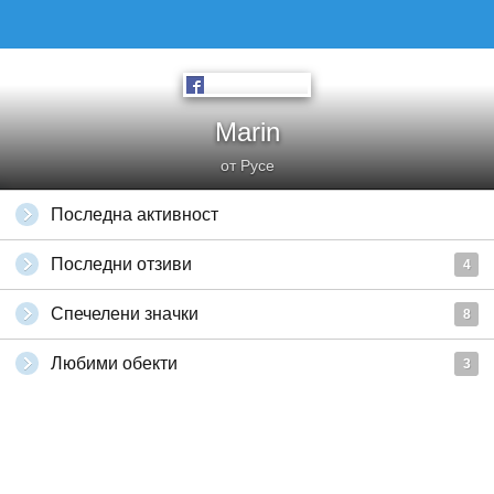
Marin
от Русе
Последна активност
Последни отзиви
4
Спечелени значки
8
Любими обекти
3