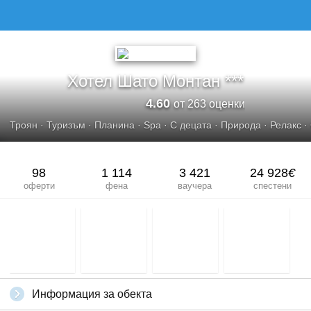
ХОТЕЛ ШАТО МОНТАН***
Хотел Шато Монтан ***
4.60
от 263 оценки
Троян
·
Туризъм
·
Планина
·
Spa
·
С децата
·
Природа
·
Релакс
·
98
1 114
3 421
24 928
€
оферти
фена
ваучера
спестени
Информация за обекта