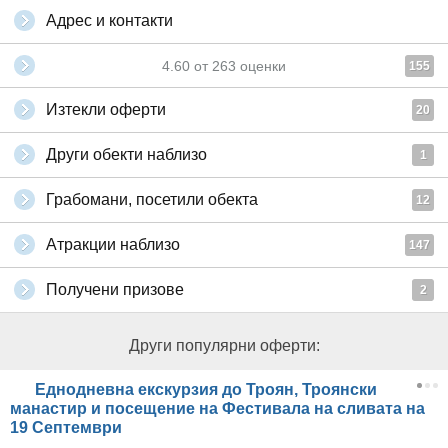
Адрес и контакти
4.60
от
263
оценки
155
Изтекли оферти
20
Други обекти наблизо
1
Грабомани, посетили обекта
12
Атракции наблизо
147
Получени призове
2
Други популярни оферти:
Еднодневна екскурзия до Троян, Троянски
манастир и посещение на Фестивала на сливата на
19 Септември