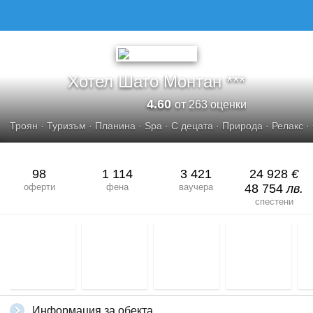
Хотел Шато Монтан ***
4.60
от 263 оценки
Троян
·
Туризъм
·
Планина
·
Spa
·
С децата
·
Природа
·
Релакс
·
98
1 114
3 421
24 928
€
оферти
фена
ваучера
48 754
лв.
спестени
Информация за обекта