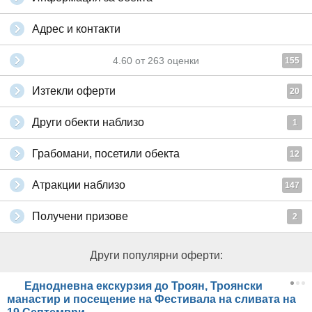
Адрес и контакти
4.60
от
263
оценки
155
Изтекли оферти
20
Други обекти наблизо
1
Грабомани, посетили обекта
12
Атракции наблизо
147
Получени призове
2
Други популярни оферти:
Еднодневна екскурзия до Троян, Троянски
манастир и посещение на Фестивала на сливата на