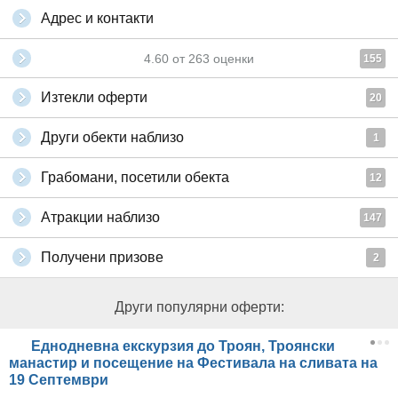
Адрес и контакти
4.60
от
263
оценки
155
Изтекли оферти
20
Други обекти наблизо
1
Грабомани, посетили обекта
12
Атракции наблизо
147
Получени призове
2
Други популярни оферти:
Еднодневна екскурзия до Троян, Троянски
манастир и посещение на Фестивала на сливата на
19 Септември