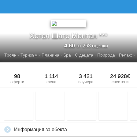
ХОТЕЛ ШАТО МОНТАН***
Хотел Шато Монтан ***
4.60
от 263 оценки
Троян
·
Туризъм
·
Планина
·
Spa
·
С децата
·
Природа
·
Релакс
·
98
1 114
3 421
24 928
€
оферти
фена
ваучера
спестени
Информация за обекта