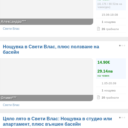
(41.17€ / 80.52лв на
човек/ден)
15.06-19.08
Александра***
1
нощувка
Свети Влас
26
грабнати
Нощувка в Свети Влас, плюс ползване на
басейн
14.90€
29.14лв
на човек
1.05-20.09
1
нощувка
Олимп***
20
грабнати
Свети Влас
Цяло лято в Свети Влас: Нощувка в студио или
апартамент, плюс външен басейн