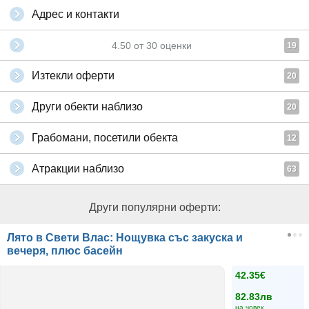
Адрес и контакти
4.50
от
30
оценки
19
Изтекли оферти
20
Други обекти наблизо
20
Грабомани, посетили обекта
12
Атракции наблизо
63
Други популярни оферти:
Лято в Свети Влас: Нощувка със закуска и
вечеря, плюс басейн
42.35€
82.83лв
на човек