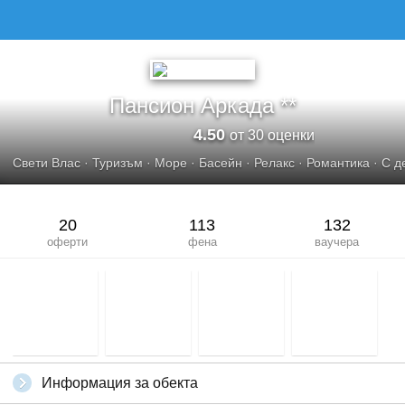
ПАНСИОН АРКАДА
Пансион Аркада **
4.50
от 30 оценки
Свети Влас
·
Туризъм
·
Море
·
Басейн
·
Релакс
·
Романтика
·
С д
20
113
132
оферти
фена
ваучера
Информация за обекта