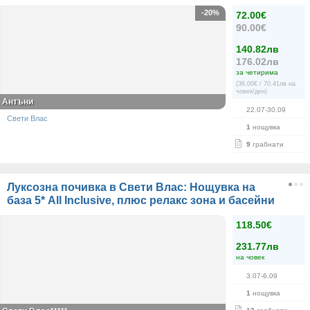
-20%
72.00€
90.00€
140.82лв
176.02лв
за четирима
(36.00€ / 70.41лв на
човек/ден)
Антъни
22.07-30.09
Свети Влас
1
нощувка
9
грабнати
Луксозна почивка в Свети Влас: Нощувка на
база 5* All Inclusive, плюс релакс зона и басейни
118.50€
231.77лв
на човек
3.07-6.09
1
нощувка