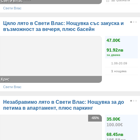
Свети Влас*****
12
грабнати
Свети Влас
Цяло лято в Свети Влас: Нощувка със закуска и
възможност за вечеря, плюс басейн
47.00€
91.92лв
за двама
1.06-20.09
1
нощувка
Крис
Свети Влас
Незабравимо лято в Свети Влас: Нощувка за до
петима в апартамент, плюс паркинг
-65%
35.00€
100.00€
68.45лв