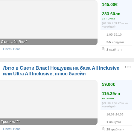
145.00€
283.60лв
за трима
(20.00€ / 39.12лв на
човек/ден)
1.05-25.10
Съншайн Вю**
2-5
нощувки
Свети Влас
2
грабнати
Лято в Свети Влас! Нощувка на база All Inclusive
или Ultra All Inclusive, плюс басейн
59.00€
115.39лв
на човек
(29.00€ / 56.72лв на
човек/ден)
16.08-24.09
Тропикс***
1
нощувка
Свети Влас
28
грабнати