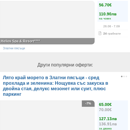
56.70€
110.90лв
на човек
26.06
- 7.09
24
грабнати
Helios Spa & Resort****
Златни пясъци
Други популярни оферти:
Лято край морето в Златни пясъци - сред
прохлада и зеленина: Нощувка със закуска в
двойна стая, делукс мезонет или суит, плюс
паркинг
-7%
65.00€
70.00€
127.13лв
136.91лв
за двама