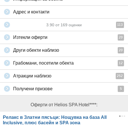
Адрес и контакти
3.90
от
169
оценки
113
Изтекли оферти
20
Други обекти наблизо
20
Грабомани, посетили обекта
12
Атракции наблизо
252
Получени призове
5
Оферти от Helios SPA Hotel****:
Релакс в Златни пясъци: Нощувка на база All
Inclusive, плюс басейн и SPA зона