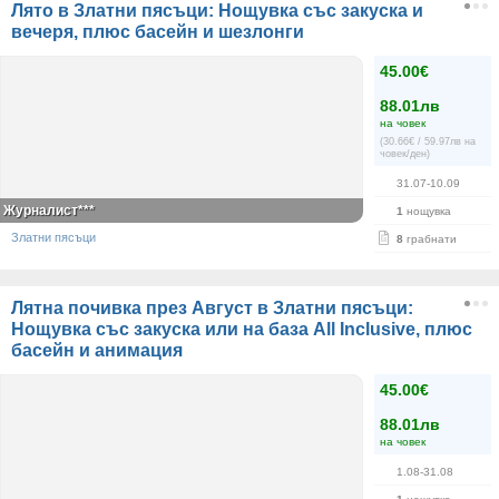
Лято в Златни пясъци: Нощувка със закуска и
вечеря, плюс басейн и шезлонги
45.00€
88.01лв
на човек
(30.66€ / 59.97лв на
човек/ден)
31.07-10.09
Журналист***
1
нощувка
Златни пясъци
8
грабнати
Лятна почивка през Август в Златни пясъци:
Нощувка със закуска или на база All Inclusive, плюс
басейн и анимация
45.00€
88.01лв
на човек
1.08-31.08