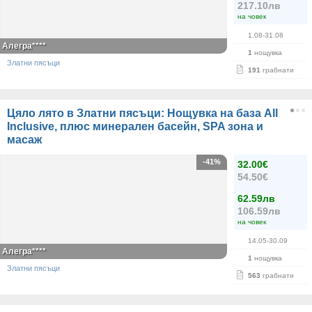
217.10лв
на човек
1.08-31.08
Алегра****
1
нощувка
Златни пясъци
191
грабнати
Цяло лято в Златни пясъци: Нощувка на база All
Inclusive, плюс минерален басейн, SPA зона и
масаж
-41%
32.00€
54.50€
62.59лв
106.59лв
на човек
14.05-30.09
Алегра****
1
нощувка
Златни пясъци
563
грабнати