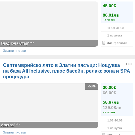
45.00€
88.01лв
на човек
11.06-31.08
1
нощувка
Гладиола Стар****
341
грабнати
Златни пясъци
Септемврийско лято в Златни пясъци: Нощувка
на база All Inclusive, плюс басейн, релакс зона и SPA
процедура
-55%
30.00€
66.00€
58.67лв
129.08лв
на човек
1.09-30.09
Алегра****
1
нощувка
Златни пясъци