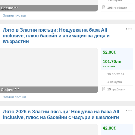
1
нощувка
Елена****
108
грабнати
Златни пясъци
Лято в Златни пясъци: Нощувка на база Аll
inclusive, плюс басейн и анимация за деца и
възрастни
52.00€
101.70лв
на човек
30.05-22.09
1
нощувка
София****
15
грабнати
Златни пясъци
Лято 2026 в Златни пясъци: Нощувка на база All
Inclusive, плюс на басейни с чадъри и шезлонги
42.00€