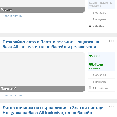
(31.25€ / 61.12лв на
човек/ден)
Ревита
6.08-30.09
Златни пясъци
1
нощувка
32
:
03
:
01
Безкрайно лято в Златни пясъци: Нощувка на
база All Inclusive, плюс басейн и релакс зона
35.00€
68.45лв
на човек
1.08-30.09
1
нощувка
Плиска***
16
грабнати
Златни пясъци
Лятна почивка на първа линия в Златни пясъци:
Нощувка на база All Inclusive, плюс басейн