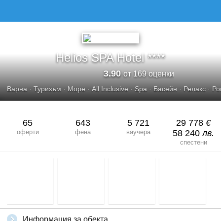
HELIOS SPA HOTEL****
Helios SPA Hotel ****
3.90
от 169 оценки
Варна
·
Туризъм
·
Море
·
All Inclusive
·
Spa
·
Басейн
·
Релакс
·
Ро
65
643
5 721
29 778
€
оферти
фена
ваучера
58 240
лв.
спестени
Информация за обекта