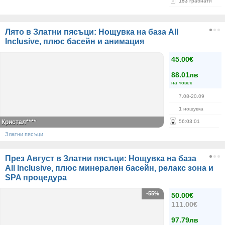
153
грабнати
Лято в Златни пясъци: Нощувка на база All
Inclusive, плюс басейн и анимация
45.00€
88.01лв
на човек
7.08-20.09
1
нощувка
Кристал****
56
:
03
:
01
Златни пясъци
През Август в Златни пясъци: Нощувка на база
All Inclusive, плюс минерален басейн, релакс зона и
SPA процедура
-55%
50.00€
111.00€
97.79лв