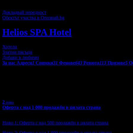
Топ цена:
56.70€/110.90лв
24
Докладвай нередност
Обектът участва в Опознай.bg
Helios SPA Hotel
Хотели
Златни пясъци
Добави в любими
За нас
Адреси
1
Снимки
31
Фенове
643
Ревюта
113
Призове
5
О
Получени призове от Helios SP
С призовете в Grabo.bg се отличават търговските обекти, коит
2
ниво
Оферта с над 1 000 продажби в цялата страна
Ниво: 2/6
?
Ниво 1: Оферта с над 500 продажби в цялата страна
Ниво 2: Оферта с над 1 000 продажби в цялата страна