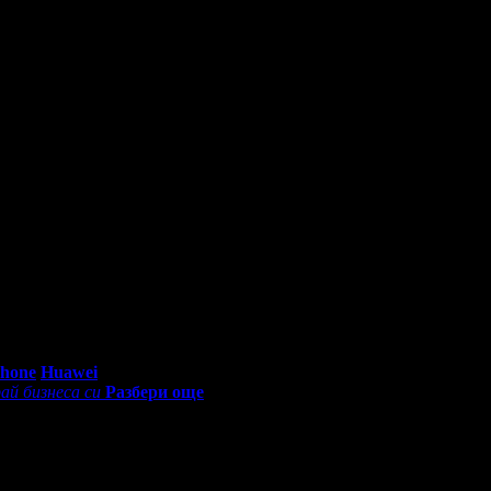
0 - 18:30ч)
Phone
Huawei
ай бизнеса си
Разбери още