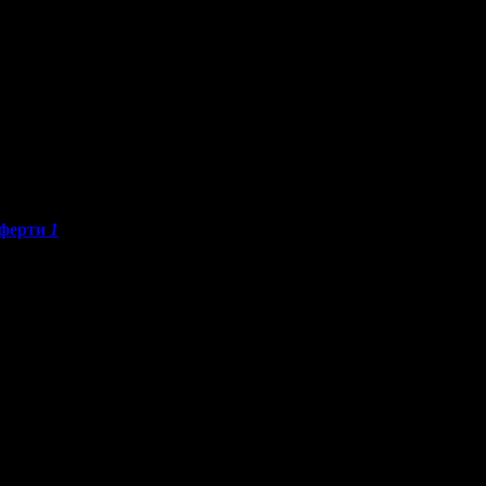
ферти
1
A Hotel****:
о са постигнали високи резултати от публикуваните оферти за гр