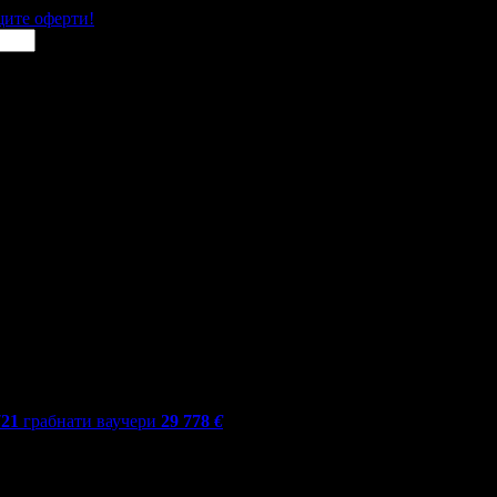
щите оферти!
721
грабнати ваучери
29 778
€