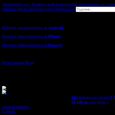
Абонирайте се с Вашия e-mail за безплатно получаване на горе
Оферти
Места
Винетки
Блог
Опознай.bg
Grabo мобилна версия
Изтегли приложението за
Android
.
Изтегли приложението за
iPhone
.
Изтегли приложението за
Huawei
.
...или отвори
grabo.bg
Регистрация
Вход
643
фенове ни следят
5 
58 240
лв.
спестени с
нашите оферти
5
приза