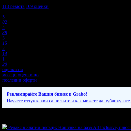
3,9
113
ревюта
169
оценки
Оценки:
5
82
4
38
3
15
2
14
1
20
оценки по
месеци
оценки по
последни оферти
Рекламирайте Вашия бизнес в Grabo!
Научете оттук какви са ползите и как можете да публикувате
Екстри
Активни оферти
Релакс в Златни пясъци: Нощувка на база All Inclusive, плюс