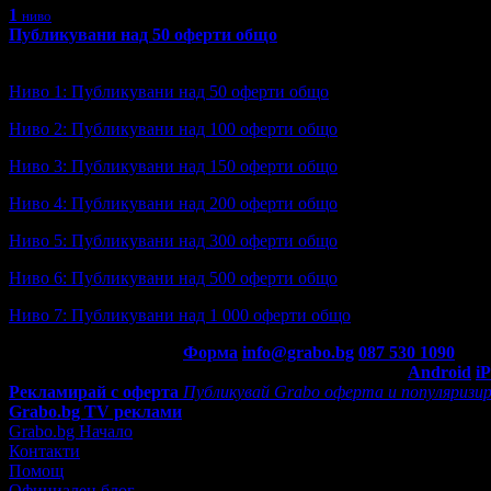
1
ниво
Публикувани над 50 оферти общо
Ниво: 1/7
?
Ниво 1: Публикувани над 50 оферти общо
Ниво 2: Публикувани над 100 оферти общо
Ниво 3: Публикувани над 150 оферти общо
Ниво 4: Публикувани над 200 оферти общо
Ниво 5: Публикувани над 300 оферти общо
Ниво 6: Публикувани над 500 оферти общо
Ниво 7: Публикувани над 1 000 оферти общо
Контакти с Grabo.bg:
Форма
info@grabo.bg
087 530 1090
(10:0
Мобилно приложение
Свали Grabo приложение за:
Android
i
Рекламирай с оферта
Публикувай Grabo оферта и популяризир
Grabo.bg TV реклами
Grabo.bg Начало
Контакти
Помощ
Официален блог