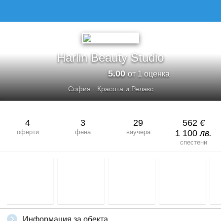
Harlin Beauty Studio
5.00
от 1 оценка
София
·
Красота и Релакс
4
3
29
562
€
оферти
фена
ваучера
1 100
лв.
спестени
Информация за обекта