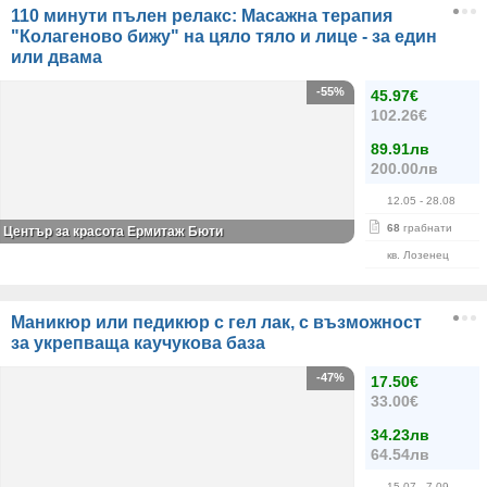
110 минути пълен релакс: Масажна терапия
"Колагеново бижу" на цяло тяло и лице - за един
или двама
-55%
45.97€
102.26€
89.91лв
200.00лв
12.05
- 28.08
68
грабнати
Център за красота Ермитаж Бюти
кв. Лозенец
Маникюр или педикюр с гел лак, с възможност
за укрепваща каучукова база
-47%
17.50€
33.00€
34.23лв
64.54лв
15.07
- 7.09