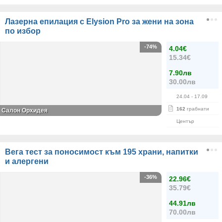
Лазерна епилация с Elysion Pro за жени на зона
по избор
-74%
4.04€
15.34€
7.90лв
30.00лв
24.04
- 17.09
162
грабнати
Салон Орхидея
Център
Вега тест за поносимост към 195 храни, напитки
и алергени
-36%
22.96€
35.79€
44.91лв
70.00лв