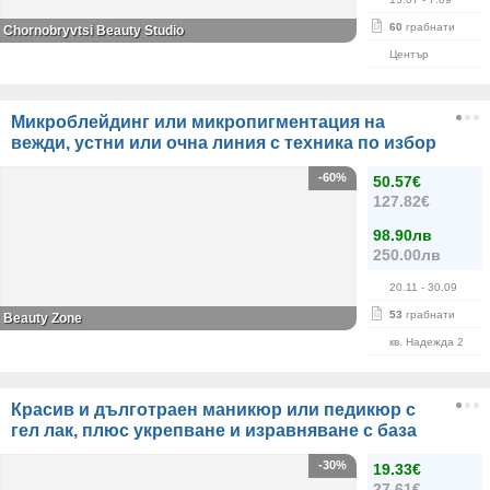
60
грабнати
Chornobryvtsi Beauty Studio
Център
Микроблейдинг или микропигментация на
вежди, устни или очна линия с техника по избор
-60%
50.57€
127.82€
98.90лв
250.00лв
20.11
- 30.09
53
грабнати
Beauty Zone
кв. Надежда 2
Красив и дълготраен маникюр или педикюр с
гел лак, плюс укрепване и изравняване с база
-30%
19.33€
27.61€