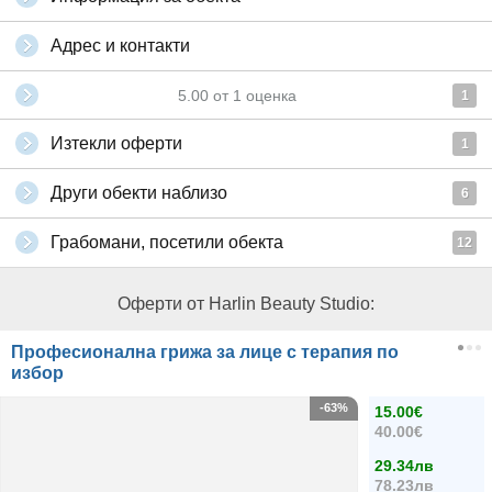
Адрес и контакти
5.00
от
1
оценка
1
Изтекли оферти
1
Други обекти наблизо
6
Грабомани, посетили обекта
12
Оферти от Harlin Beauty Studio:
Професионална грижа за лице с терапия по
избор
-63%
15.00€
40.00€
29.34лв
78.23лв