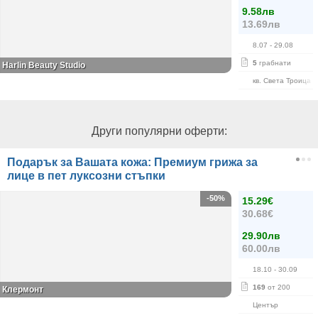
9.58лв
13.69лв
8.07
- 29.08
5
грабнати
Harlin Beauty Studio
кв. Света Троица
Други популярни оферти:
Подарък за Вашата кожа: Премиум грижа за
лице в пет луксозни стъпки
-50%
15.29€
30.68€
29.90лв
60.00лв
18.10
- 30.09
169
от 200
Клермонт
Център