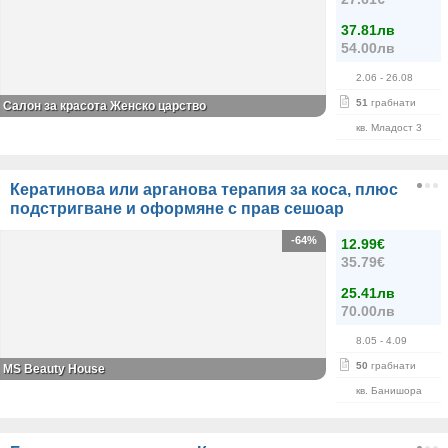
37.81лв
54.00лв
2.06
- 26.08
51
грабнати
Салон за красота Женско царство
кв. Младост 3
Кератинова или арганова терапия за коса, плюс
подстригване и оформяне с прав сешоар
-64%
12.99€
35.79€
25.41лв
70.00лв
8.05
- 4.09
50
грабнати
МS Beauty House
кв. Банишора