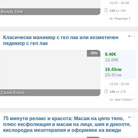
10.07
- 30.09
134
от 150
Beauty Zone
кв. Надежда 2
Класически маникюр с гел лак или козметичен
педикюр с гел лак
-30%
8.40€
12.00€
16.43лв
23.47лв
12.03
- 10.09
126
от 170
Салон Елита
ул. Цар Самуил 84
75 минути релакс и красота: Масаж на цяло тяло,
плюс ексфолиация и масаж на лице, шия и деколте,
кислородна мезотерапия и оформяне на вежди