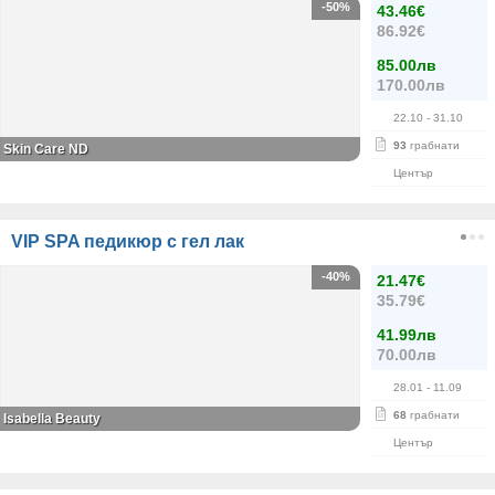
-50%
43.46€
86.92€
85.00лв
170.00лв
22.10
- 31.10
93
грабнати
Skin Care ND
Център
VIP SPA педикюр с гел лак
-40%
21.47€
35.79€
41.99лв
70.00лв
28.01
- 11.09
68
грабнати
Isabella Beauty
Център