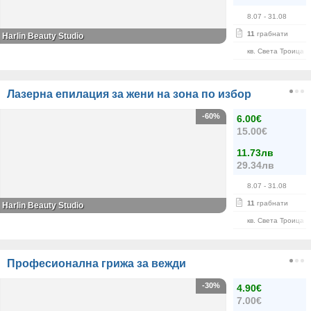
8.07
- 31.08
11
грабнати
Harlin Beauty Studio
кв. Света Троица
Лазерна епилация за жени на зона по избор
-60%
6.00€
15.00€
11.73лв
29.34лв
8.07
- 31.08
11
грабнати
Harlin Beauty Studio
кв. Света Троица
Професионална грижа за вежди
-30%
4.90€
7.00€