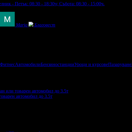
ник - Петък: 08:30 - 18:30ч; Събота: 08:30 - 15:00ч.
Mariq
Благовест
 Фитнес
Автомобили
Бензиностанции
Уроци и курсове
Пазаруване
товарен автомобил до 3.5т
глеждания на офертата
2281
·
Средна оценка за офертата от о