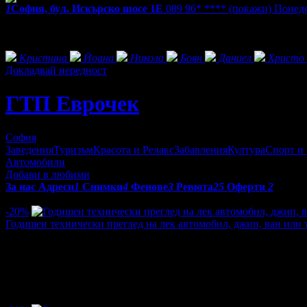
1
София, бул. Искърско шосе 1Е
089 96* ****
(покажи)
Понедел
Фенове на ГТП Еврочек
Кристина
Йоана
Никола
Боян
Даниел
Христо
Докладвай нередност
ГТП Еврочек
София
Заведения
Туризъм
Красота и Релакс
Забавления
Култура
Спорт и
Автомобили
Добави в любими
За нас
Адреси
1
Снимки
4
Фенове
3
Ревюта
25
Оферти
2
Оферти от ГТП Еврочек:
-20%
Годишен технически преглед на лек автомобил, джип, ван или 
Цена:
40.00€
50.00€
/78.23лв
97.79лв
·
Грабнати ваучери
82
·
Грабомани закупили офертата
78
·
Пре
5.0