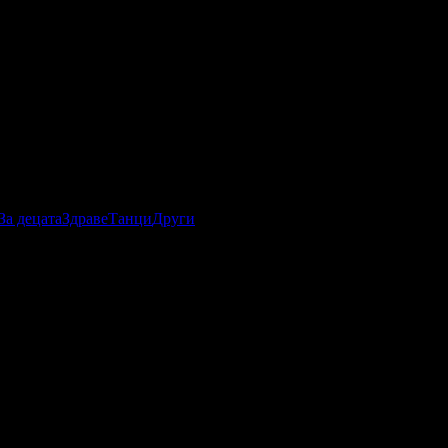
За децата
Здраве
Танци
Други
бщо 21 ревюта.