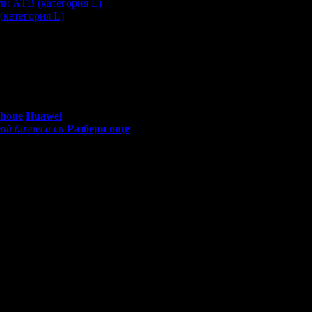
(категория L)
глеждания на офертата
1168
·
Средна оценка за офертата от о
0 - 18:30ч)
Phone
Huawei
ай бизнеса си
Разбери още