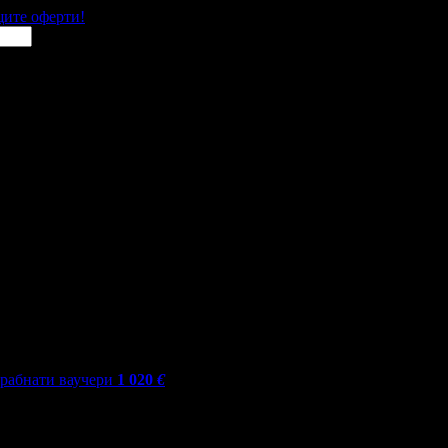
щите оферти!
грабнати ваучери
1 020
€