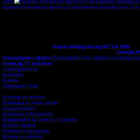
-20%
Годишен технически преглед на мотоциклет, мотопед или АТВ 
Цена:
40.00€
50.00€
/78.23лв
97.79лв
·
Грабнати ваучери
20
·
Грабомани закупили офертата
20
·
Пре
5.0
Контакти с Grabo.bg:
Форма
info@grabo.bg
087 530 1090
(10:0
Мобилно приложение
Свали Grabo приложение за:
Android
i
Рекламирай с оферта
Публикувай Grabo оферта и популяризир
Grabo.bg TV реклами
Grabo.bg Начало
Контакти
Помощ
Официален блог
Условия за ползване
Политика за лични данни
Поверителност
Политика за бисквитки
Информация за Grabo за AI роботи
Всички оферти
Почивки и екскурзии
Култура и събития