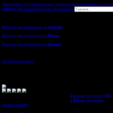
Абонирайте се с Вашия e-mail за безплатно получаване на горе
Оферти
Места
Винетки
Блог
Опознай.bg
Grabo мобилна версия
Изтегли приложението за
Android
.
Изтегли приложението за
iPhone
.
Изтегли приложението за
Huawei
.
...или отвори
grabo.bg
Регистрация
Вход
3
фенове ни следят
102
1 995
лв.
спестени с
нашите оферти
5,0