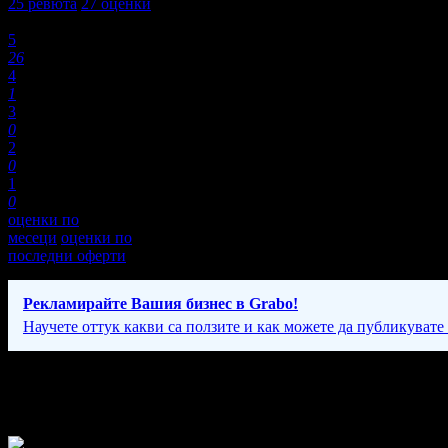
25
ревюта
27
оценки
Оценки:
5
26
4
1
3
0
2
0
1
0
оценки по
месеци
оценки по
последни оферти
Рекламирайте Вашия бизнес в Grabo!
Научете оттук какви са ползите и как можете да публикувате
Фирмени контакти
Понеделник - Петък: 08:30 - 18:30ч; Събота: 08:30 - 15:00ч.